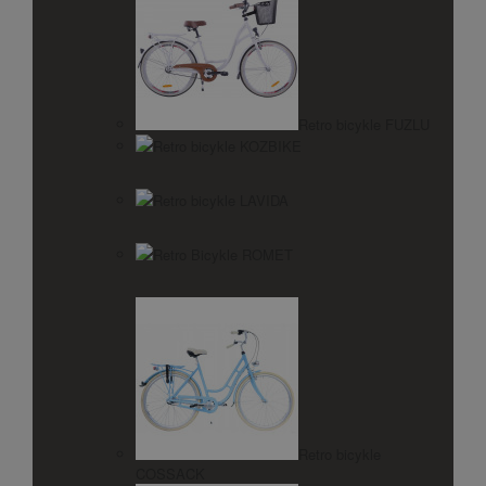
Retro bicykle FUZLU
Retro bicykle KOZBIKE
Retro bicykle LAVIDA
Retro Bicykle ROMET
Retro bicykle
COSSACK