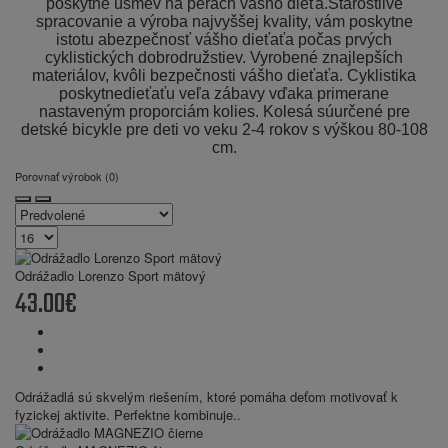
poskytne úsmev na perách vášho dieťa.Starostlivé
spracovanie a výroba najvyššej kvality, vám poskytne
istotu abezpečnosť vášho dieťaťa počas prvých
cyklistických dobrodružstiev. Vyrobené znajlepších
materiálov, kvôli bezpečnosti vášho dieťaťa. Cyklistika
poskytnedieťaťu veľa zábavy vďaka primerane
nastaveným proporciám kolies. Kolesá súurčené pre
detské bicykle pre deti vo veku 2-4 rokov s výškou 80-108
cm.
Porovnať výrobok (0)
Odrážadlo Lorenzo Sport mätový
43.00€
Odrážadlá sú skvelým riešením, ktoré pomáha deťom motivovať k
fyzickej aktivite. Perfektne kombinuje..