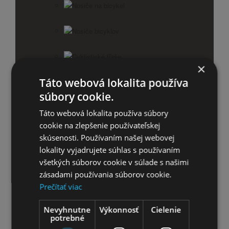
Nosiče na bicykel
Nosiče bicyklov
Cyklistické fľaše
×
Táto webová lokalita používa
Blatníky
súbory cookie.
Zvončeky na bicykel
Táto webová lokalita používa súbory
cookie na zlepšenie používateľskej
Balančné kolieska
skúsenosti. Používaním našej webovej
lokality vyjadrujete súhlas s používaním
Košíky na bicykel
všetkých súborov cookie v súlade s našimi
zásadami používania súborov cookie.
Športtestery a computery
Prečítať viac
Nevyhnutne
Výkonnosť
Cielenie
Svetlá na bicykel
potrebné