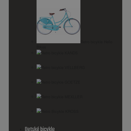
Retro bicykle Hello
Bikes
Retro bicykle KANDS
Retro bicykle VELLBERG
Retro bicykle GOETZE
Retro bicykle MEXLLER
Retro Bicykle KROSS
Detské bicykle