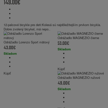
149.00€
12-palcové bicykle pre deti:Kolesá sú najdôležitejším prvkom bicykla.
Dobre zvolený bicykel, má nepo..
Odrážadlo MAGNEZIO čierne
53.00€
Odrážadlo Lorenzo Sport mätový
43.00€
Skladom
Skladom
Kúpiť
Kúpiť
Odrážadlo MAGNEZIO ružové
49.00€
Skladom