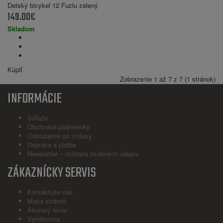
Detský bicykel 12 Fuzlu zelený
149.00€
Skladom
Kúpiť
Zobrazenie 1 až 7 z 7 (1 stránok)
INFORMÁCIE
Súťaže
Obchodné podmienky
Odstúpenie od zmluvy
Doprava a platba
Newsletter – ochrana osobných údajov
ZÁKAZNÍCKY SERVIS
Kontaktujte nás
Mapa stránok
Akciový tovar
Výrobcovia