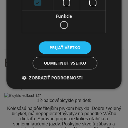
Cyklistické zrkadlá
Funkcie
Stojany na bicykel
Zámky na bicykel
PRIJAŤ VŠETKO
BICYKLE VEĽKOSŤ 12"
ODMIETNUŤ VŠETKO
Domov
ZOBRAZIŤ PODROBNOSTI
Detské bicykle
Bicykle veľkosť 12"
12-palcovébicykle pre deti:
Kolesású najdôležitejším prvkom bicykla. Dobre zvolený
bicykel, má nepopierateľnývplyv na pohodlie Vášho
dieťaťa. Správne proporcie kolies uľahčia a
spríjemniaučenie jazdy. Poskytne skvelú zábavu a