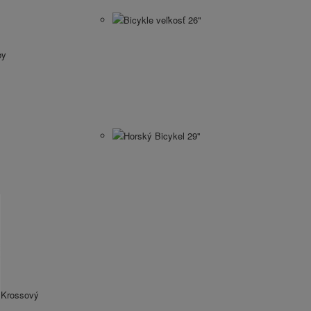
Bicykle veľkosť 26"
by
Horský Bicykel 29''
Krossový