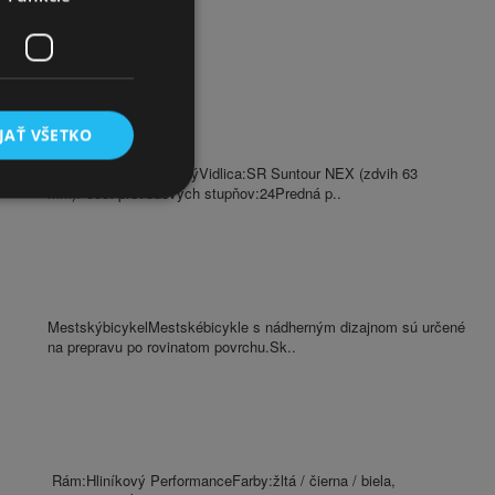
ÁVANIE
JAŤ VŠETKO
Rám:S (14 ") HliníkovýVidlica:SR Suntour NEX (zdvih 63
mm)Počet prevodových stupňov:24Predná p..
MestskýbicykelMestskébicykle s nádherným dizajnom sú určené
na prepravu po rovinatom povrchu.Sk..
Rám:Hliníkový PerformanceFarby:žltá / čierna / biela,