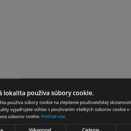
 značky Kross. BEST MOKKA je dámsky bicykel určený prevažne 
 lokalita používa súbory cookie.
rámu a funkčný pohon založený na trojstupňovom systéme SHI
vonkajších prevodoviek. Prevodový systém je prispôsobený na p
ita používa súbory cookie na zlepšenie používateľskej skúsenost
soko kvalitných materiálov, ktoré zaisťujú veľmi dlhú životnos
ality vyjadrujete súhlas s používaním všetkých súborov cookie v 
bicykla. Vhodne zvolená geometria rámu zaručuje vzpriamenú p
nia súborov cookie.
Prečítať viac
ne
Výkonnosť
Cielenie