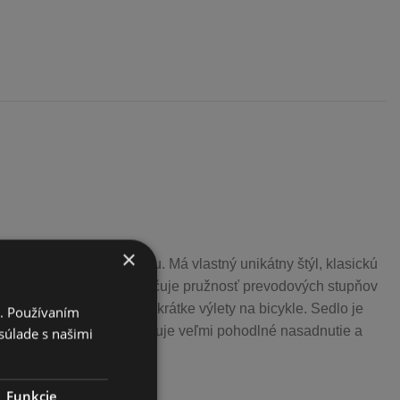
×
pre mestskú prevádzku. Má vlastný unikátny štýl, klasickú
MANO NEXUS, ktorý zaručuje pružnosť prevodových stupňov
ohyb po meste aleba na krátke výlety na bicykle. Sedlo je
i. Používaním
ť. Konštrukcia rámu umožňuje veľmi pohodlné nasadnutie a
súlade s našimi
olohu cyklistu.
Funkcie