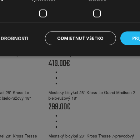
UPRESNIŤ VYHĽAD
Retro
Retro
6''
Bicykle KROSS 28''
0)
ODROBNOSTI
ODMIETNUŤ VŠETKO
PRI
Mestský bicykel 28 Kross Bisette Hliníkový 14"
Ružovo-biely
419.00€
Mestský bicykel 28" Kross Le Grand Madison 2
bielo-ružový 18"
299.00€
Mestský bicykel 28" Kross Tresse 7-prevodový