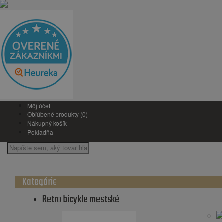
Môj účet
Obľúbené produkty (0)
Nákupný košík
Pokladňa
Kategórie
Retro bicykle mestské