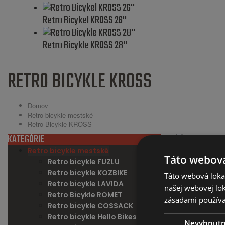
Retro Bicykel KROSS 26''
Retro Bicykle KROSS 28''
RETRO BICYKLE KROSS
Domov
Retro bicykle mestské
Retro Bicykle KROSS
KATEGÓRIE
Retro Bicykel
+
-
Retro bicykle mestské
Táto webová
Retro bicykle FUZLU
konštrukciu 
Retro bicykle KOZBIKE
bez použitia 
Táto webová lokal
Retro bicykle LAVIDA
vyrobené z vy
našej webovej lok
Retro Bicykle ROMET
zosadnutie z 
zásadami používa
Retro bicykle COSSACK
Retro bicykle Hello Bikes
Nevyhnut