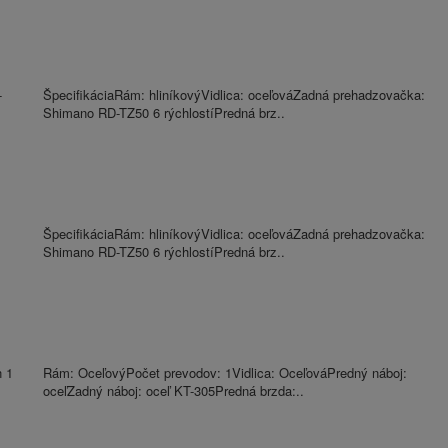
-
ŠpecifikáciaRám: hliníkovýVidlica: oceľováZadná prehadzovačka:
Shimano RD-TZ50 6 rýchlostíPredná brz..
ŠpecifikáciaRám: hliníkovýVidlica: oceľováZadná prehadzovačka:
Shimano RD-TZ50 6 rýchlostíPredná brz..
n 1
Rám: OceľovýPočet prevodov: 1Vidlica: OceľováPredný náboj:
oceľZadný náboj: oceľ KT-305Predná brzda:..