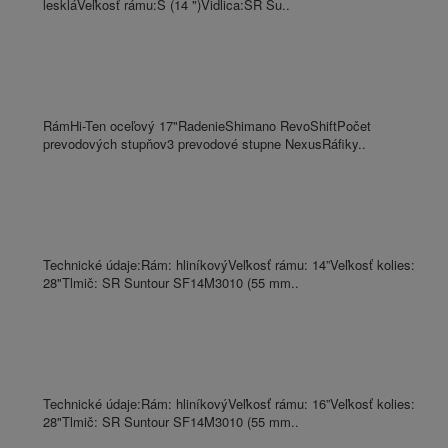
leskláVeľkosť rámu:S (14 ")Vidlica:SR Su..
RámHi-Ten oceľový 17"RadenieShimano RevoShiftPočet
prevodových stupňov3 prevodové stupne NexusRáfiky..
Technické údaje:Rám: hliníkovýVeľkosť rámu: 14”Veľkosť kolies:
28"Tlmič: SR Suntour SF14M3010 (55 mm..
Technické údaje:Rám: hliníkovýVeľkosť rámu: 16”Veľkosť kolies:
28"Tlmič: SR Suntour SF14M3010 (55 mm..