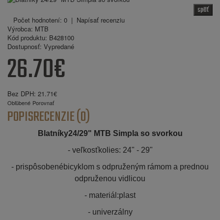
späť
Počet hodnotení: 0
|
Napísať recenziu
Výrobca:
MTB
Kód produktu:
B428100
Dostupnosť:
Vypredané
26.70€
Bez DPH:
21.71€
Obľúbené
Porovnať
POPIS
RECENZIE (0)
Blatníky24/29" MTB Simpla so svorkou
- veľkosťkolies: 24" - 29"
- prispôsobenébicyklom s odpruženým rámom a prednou
odpruženou vidlicou
- materiál:plast
- univerzálny