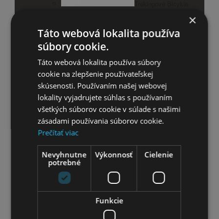
Trekingové Bicykle
26''
×
Trekingové Bicykle 28''
Táto webová lokalita používa
súbory cookie.
Skladacie bicykle
Príslušenstvo pre bicykle
Táto webová lokalita používa súbory
cookie na zlepšenie používateľskej
Košíky
skúsenosti. Používaním našej webovej
lokality vyjadrujete súhlas s používaním
Cyklistické sedačky a vozíky
všetkých súborov cookie v súlade s našimi
zásadami používania súborov cookie.
Nosiče na bicykel
Prečítať viac
Nevyhnutne
Nosiče bicyklov
Výkonnosť
Cielenie
potrebné
Cyklistické fľaše
Funkcie
Blatníky