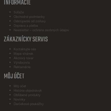
INFORMÁCIE
Súťaže
Obchodné podmienky
Odstúpenie od zmluvy
Doprava a platba
Newsletter – ochrana osobných údajov
ZÁKAZNÍCKY SERVIS
Kontaktujte nás
Mapa stránok
Akciový tovar
Výrobcovia
Reklamácie
MÔJ ÚČET
Môj účet
História objednávok
Obľúbené produkty
Novinky
Darčekové poukážky