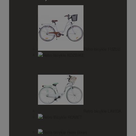
Retro bicykle FUZLU
Retro bicykle KOZBIKE
Retro bicykle LAVIDA
Retro Bicykle ROMET
Retro bicykle Hello Bikes