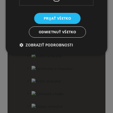
Zvončeky na bicykel
PRIJAŤ VŠETKO
ODMIETNUŤ VŠETKO
ZOBRAZIŤ PODROBNOSTI
Balančné kolieska
Košíky na bicykel
Športtestery a computery
Svetlá na bicykel
Cyklistické zrkadlá
Stojany na bicykel