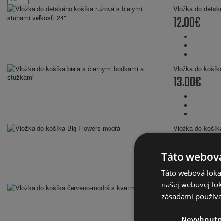
Vložka do detské
12.00€
Vložka do košík
13.00€
Vložka do košík
11.00€
Táto webová
Táto webová lokal
našej webovej lok
Vložka do košík
zásadami používa
11.00€
Nevyhnut