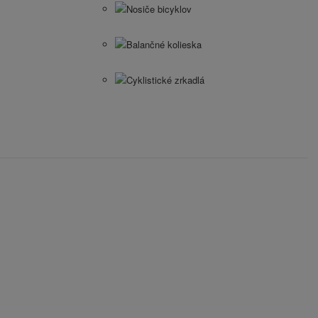
Nosiče bicyklov
Balančné kolieska
Cyklistické zrkadlá