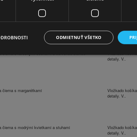
a čierna s farebnými bodkami
Vložkado košíka
detaily. V..
ODROBNOSTI
ODMIETNUŤ VŠETKO
PRI
a čierna s farebnými bodkami a červenou stuhou
Vložkado košíka
detaily. V..
a čierna s margarétkami
Vložkado košíka
detaily. V..
a čierna s modrými kvietkami a stuhami
Vložkado košíka
detaily. V..