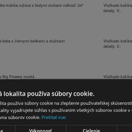
ho košíka ružová s bielymi stuhami veľkosť: 24"
Vložkado košíka
detaily. V..
a biela s čiernymi bodkami a stužkami
Vložkado košíka
detaily. V..
a Big Flowers modrá
Vložkado košíka
detaily. V..
 lokalita používa súbory cookie.
ita používa súbory cookie na zlepšenie používateľskej skúsenost
ality vyjadrujete súhlas s používaním všetkých súborov cookie v 
a červeno-modrá s kvetmi
Vložkado košíka
nia súborov cookie.
Prečítať viac
detaily. V..
ne
Výkonnosť
Cielenie