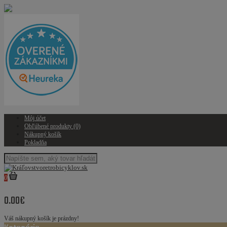
Môj účet
Obľúbené produkty (0)
Nákupný košík
Pokladňa
0
0.00€
Váš nákupný košík je prázdny!