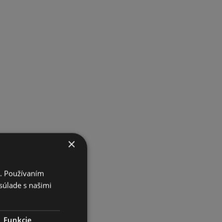
×
i. Používaním
súlade s našimi
Funkcie