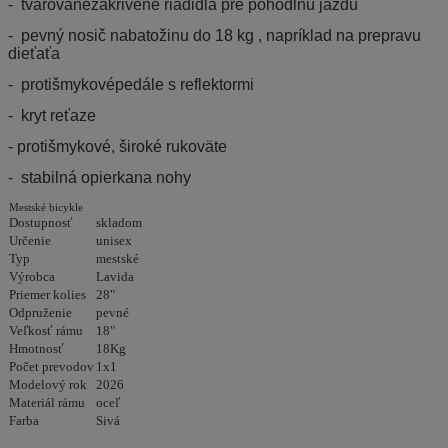
- tvarovanézakrivené riadidlá pre pohodlnú jazdu
- pevný nosič nabatožinu do 18 kg , napríklad na prepravu
dieťaťa
- protišmykovépedále s reflektormi
- kryt reťaze
- protišmykové, široké rukoväte
- stabilná opierkana nohy
Mestské bicykle
Dostupnosť
skladom
Určenie
unisex
Typ
mestské
Výrobca
Lavida
Priemer kolies
28"
Odpruženie
pevné
Veľkosť rámu
18"
Hmotnosť
18Kg
Počet prevodov
1x1
Modelový rok
2026
Materiál rámu
oceľ
Farba
Sivá