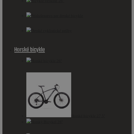
Bicykle veľkosť 26"
Príslušenstvo pre detské bicykle
Detské cyklistické prilby
Horské bicykle
Horské bicykle 26''
Horské bicykle 27,5''
Horský Bicykel 28''