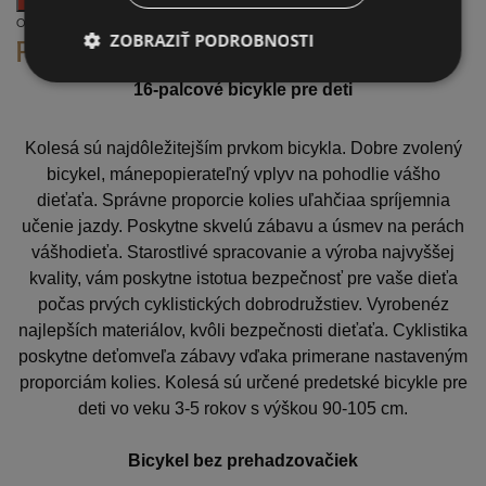
Obľúbené
Porovnať
ZOBRAZIŤ PODROBNOSTI
POPIS
RECENZIE (0)
16-palcové bicykle pre deti
Kolesá sú najdôležitejším prvkom bicykla. Dobre zvolený
bicykel, mánepopierateľný vplyv na pohodlie vášho
dieťaťa. Správne proporcie kolies uľahčiaa spríjemnia
učenie jazdy. Poskytne skvelú zábavu a úsmev na perách
vášhodieťa. Starostlivé spracovanie a výroba najvyššej
kvality, vám poskytne istotua bezpečnosť pre vaše dieťa
počas prvých cyklistických dobrodružstiev. Vyrobenéz
najlepších materiálov, kvôli bezpečnosti dieťaťa. Cyklistika
poskytne deťomveľa zábavy vďaka primerane nastaveným
proporciám kolies. Kolesá sú určené predetské bicykle pre
deti vo veku 3-5 rokov s výškou 90-105 cm.
Bicykel bez prehadzovačiek