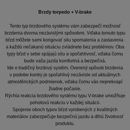
Brzdy torpedo + V-brake
Tento typ brzdového systému vám zabezpečí možnosť
brzdenia dvoma nezávislými spôsobmi. Vďaka tomuto typu
bŕzd môžete sami korigovať silu spomalenia a zastavenia
a každú nečakanú situáciu zvládnete bez problémov. Oba
typy bŕzd v sebe spájajú silu a spoľahlivosť, vďaka čomu
bude vaša jazda komfortná a bezpečná.
Ide o tradičný brzdový systém. Overený spôsob brzdenia
v podobe kontry je spoľahlivý nezávisle od aktuálnych
atmosférických podmienok, vďaka čomu vás neprekvapí
žiadne počasie.
Rýchla reakcia brzdového systému typu V-brake umožňuje
pohotovú reakciu v každej situácii.
Spojenie oboch typov bŕzd vyrobených z kvalitných
materiálov zabezpečuje bezpečnú jazdu a dlhú životnosť
produktu.