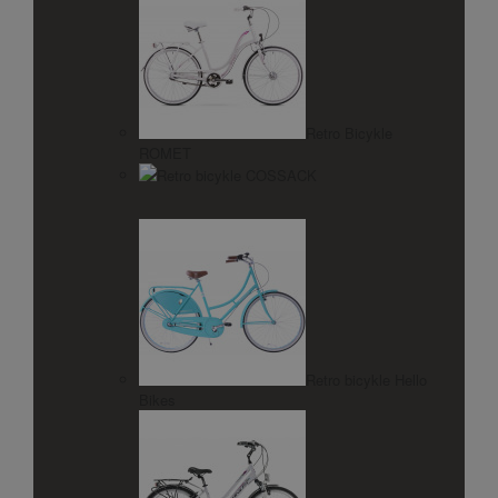
Retro Bicykle
ROMET
Retro bicykle COSSACK
Retro bicykle Hello
Bikes