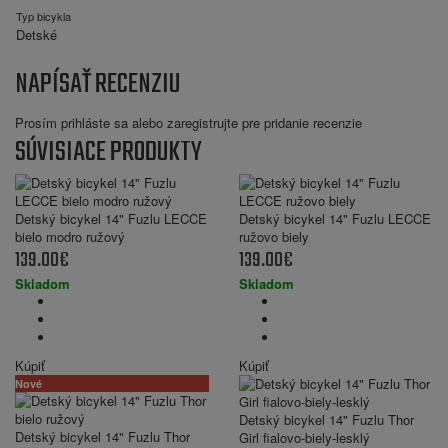
Typ bicykla
Detské
NAPÍSAŤ RECENZIU
Prosím
prihláste sa
alebo
zaregistrujte
pre pridanie recenzie
SÚVISIACE PRODUKTY
Detský bicykel 14" Fuzlu LECCE
Detský bicykel 14" Fuzlu LECCE
bielo modro ružový
ružovo biely
139.00€
139.00€
Skladom
Skladom
Kúpiť
Kúpiť
Nové
Detský bicykel 14" Fuzlu Thor
Detský bicykel 14" Fuzlu Thor
Girl fialovo-biely-lesklý