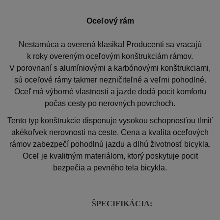
Oceľový rám
Nestarnúca a overená klasika! Producenti sa vracajú
k roky overeným oceľovým konštrukciám rámov.
V porovnaní s alumíniovými a karbónovými konštrukciami,
sú oceľové rámy takmer nezničiteľné a veľmi pohodlné.
Oceľ má výborné vlastnosti a jazde dodá pocit komfortu
počas cesty po nerovných povrchoch.
Tento typ konštrukcie disponuje vysokou schopnosťou tlmiť
akékoľvek nerovnosti na ceste. Cena a kvalita oceľových
rámov zabezpečí pohodlnú jazdu a dlhú životnosť bicykla.
Oceľ je kvalitným materiálom, ktorý poskytuje pocit
bezpečia a pevného tela bicykla.
ŠPECIFIKÁCIA: