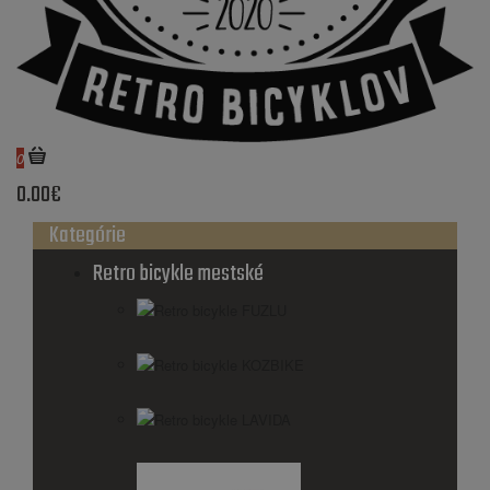
0
0.00€
Kategórie
Retro bicykle mestské
Retro bicykle FUZLU
Retro bicykle KOZBIKE
Retro bicykle LAVIDA