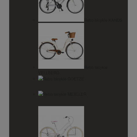
Retro bicykle KANDS
Retro bicykle
VELLBERG
Retro bicykle GOETZE
Retro bicykle MEXLLER