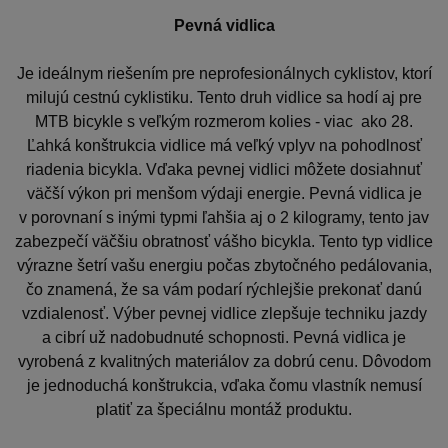
Pevná vidlica
Je ideálnym riešením pre neprofesionálnych cyklistov, ktorí
milujú cestnú cyklistiku. Tento druh vidlice sa hodí aj pre
MTB bicykle s veľkým rozmerom kolies - viac ako 28.
Ľahká konštrukcia vidlice má veľký vplyv na pohodlnosť
riadenia bicykla. Vďaka pevnej vidlici môžete dosiahnuť
väčší výkon pri menšom výdaji energie. Pevná vidlica je
v porovnaní s inými typmi ľahšia aj o 2 kilogramy, tento jav
zabezpečí väčšiu obratnosť vášho bicykla. Tento typ vidlice
výrazne šetrí vašu energiu počas zbytočného pedálovania,
čo znamená, že sa vám podarí rýchlejšie prekonať danú
vzdialenosť. Výber pevnej vidlice zlepšuje techniku jazdy
a cibrí už nadobudnuté schopnosti. Pevná vidlica je
vyrobená z kvalitných materiálov za dobrú cenu. Dôvodom
je jednoduchá konštrukcia, vďaka čomu vlastník nemusí
platiť za špeciálnu montáž produktu.