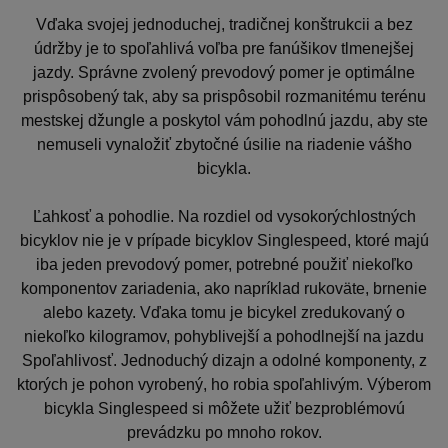
Vďaka svojej jednoduchej, tradičnej konštrukcii a bez
údržby je to spoľahlivá voľba pre fanúšikov tlmenejšej
jazdy. Správne zvolený prevodový pomer je optimálne
prispôsobený tak, aby sa prispôsobil rozmanitému terénu
mestskej džungle a poskytol vám pohodlnú jazdu, aby ste
nemuseli vynaložiť zbytočné úsilie na riadenie vášho
bicykla.
Ľahkosť a pohodlie. Na rozdiel od vysokorýchlostných
bicyklov nie je v prípade bicyklov Singlespeed, ktoré majú
iba jeden prevodový pomer, potrebné použiť niekoľko
komponentov zariadenia, ako napríklad rukoväte, brnenie
alebo kazety. Vďaka tomu je bicykel zredukovaný o
niekoľko kilogramov, pohyblivejší a pohodlnejší na jazdu
Spoľahlivosť. Jednoduchý dizajn a odolné komponenty, z
ktorých je pohon vyrobený, ho robia spoľahlivým. Výberom
bicykla Singlespeed si môžete užiť bezproblémovú
prevádzku po mnoho rokov.