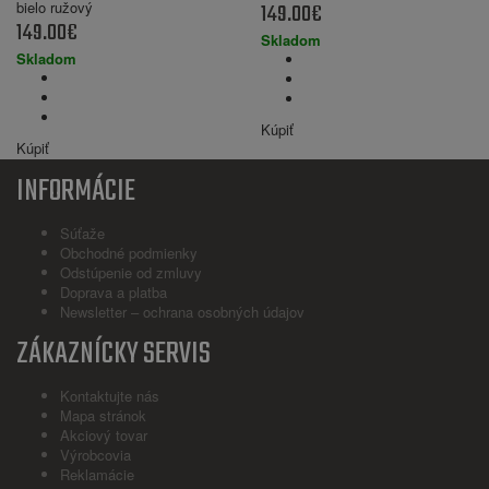
bielo ružový
149.00€
149.00€
Skladom
Skladom
Kúpiť
Kúpiť
INFORMÁCIE
Súťaže
Obchodné podmienky
Odstúpenie od zmluvy
Doprava a platba
Newsletter – ochrana osobných údajov
ZÁKAZNÍCKY SERVIS
Kontaktujte nás
Mapa stránok
Akciový tovar
Výrobcovia
Reklamácie