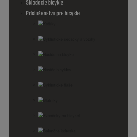
Skladacie bicykle
Príslušenstvo pre bicykle
Košíky
Cyklistické sedačky a vozíky
Nosiče na bicykel
Nosiče bicyklov
Cyklistické fľaše
Blatníky
Zvončeky na bicykel
Balančné kolieska