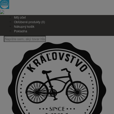
Môj účet
Obľúbené produkty (0)
Nákupný košík
Pokladňa