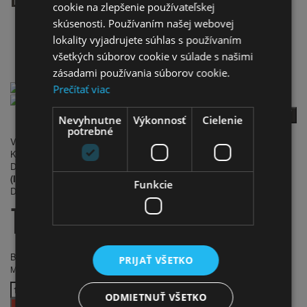
cookie na zlepšenie používateľskej
skúsenosti. Používaním našej webovej
Domov
lokality vyjadrujete súhlas s používaním
Detské bicykle
všetkých súborov cookie v súlade s našimi
Bicykle veľkosť 14"
Detský bicykel 14" Fuzlu LECCE modro ružový
zásadami používania súborov cookie.
Prečítať viac
späť
Nevyhnutne
Výkonnosť
Cielenie
Počet hodnotení: 0
|
Napísať recenziu
potrebné
Výrobca:
Fuzlu
Kód produktu:
ROW2165
Dostupnosť:
Skladom
(Ihneď k odberu na predajni v Tvrdošíne)
Funkcie
Dodacia lehota:
Objednávku do 14:00 posielame v ten istý deň
139.00€
Bez DPH:
113.01€
PRIJAŤ VŠETKO
Množstvo
ODMIETNUŤ VŠETKO