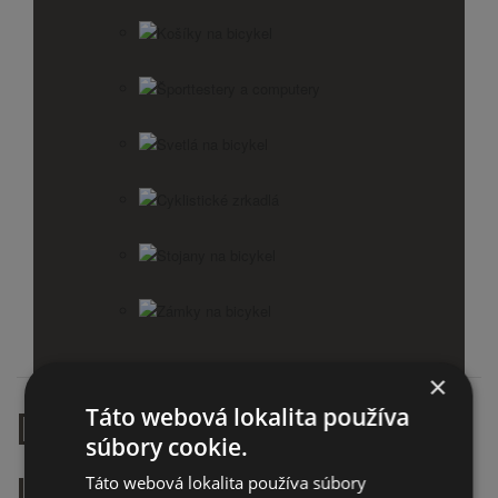
Košíky na bicykel
Športtestery a computery
Svetlá na bicykel
Cyklistické zrkadlá
Stojany na bicykel
Zámky na bicykel
×
DETSKÝ BICYKEL 14" FUZLU
Táto webová lokalita používa
súbory cookie.
LECCE MODRO RUŽOVÝ
Táto webová lokalita používa súbory