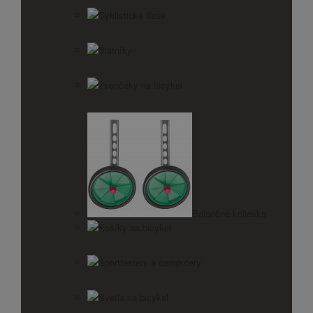
Cyklistické fľaše
Blatníky
Zvončeky na bicykel
Balančné kolieska
Košíky na bicykel
Športtestery a computery
Svetlá na bicykel