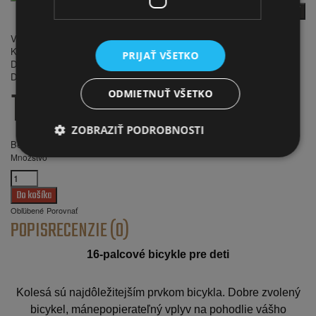
späť
Počet hodnotení: 0
|
Napísať recenziu
Výrobca:
Fuzlu
Kód produktu:
16L/9019/775-1
PRIJAŤ VŠETKO
Dostupnosť:
Skladom
Dodacia lehota:
do 5 dní
159.00€
ODMIETNUŤ VŠETKO
ZOBRAZIŤ PODROBNOSTI
Bez DPH:
129.27€
Množstvo
Obľúbené
Porovnať
POPIS
RECENZIE (0)
16-palcové bicykle pre deti
Kolesá sú najdôležitejším prvkom bicykla. Dobre zvolený
bicykel, mánepopierateľný vplyv na pohodlie vášho