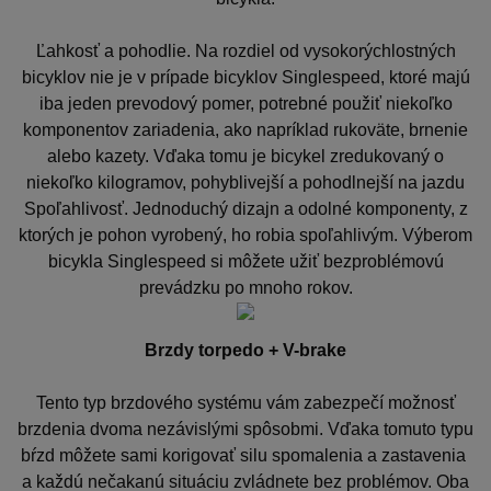
Ľahkosť a pohodlie. Na rozdiel od vysokorýchlostných
bicyklov nie je v prípade bicyklov Singlespeed, ktoré majú
iba jeden prevodový pomer, potrebné použiť niekoľko
komponentov zariadenia, ako napríklad rukoväte, brnenie
alebo kazety. Vďaka tomu je bicykel zredukovaný o
niekoľko kilogramov, pohyblivejší a pohodlnejší na jazdu
Spoľahlivosť. Jednoduchý dizajn a odolné komponenty, z
ktorých je pohon vyrobený, ho robia spoľahlivým. Výberom
bicykla Singlespeed si môžete užiť bezproblémovú
prevádzku po mnoho rokov.
Brzdy torpedo + V-brake
Tento typ brzdového systému vám zabezpečí možnosť
brzdenia dvoma nezávislými spôsobmi. Vďaka tomuto typu
bŕzd môžete sami korigovať silu spomalenia a zastavenia
a každú nečakanú situáciu zvládnete bez problémov. Oba