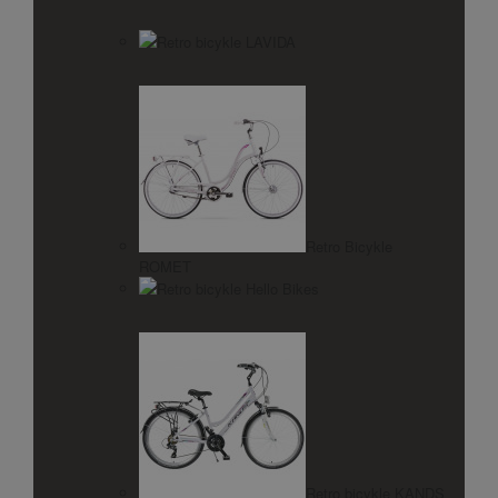
Retro bicykle LAVIDA
Retro Bicykle
ROMET
Retro bicykle Hello Bikes
Retro bicykle KANDS