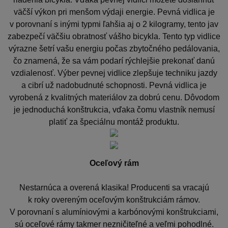
väčší výkon pri menšom výdaji energie. Pevná vidlica je
v porovnaní s inými typmi ľahšia aj o 2 kilogramy, tento jav
zabezpečí väčšiu obratnosť vášho bicykla. Tento typ vidlice
výrazne šetrí vašu energiu počas zbytočného pedálovania,
čo znamená, že sa vám podarí rýchlejšie prekonať danú
vzdialenosť. Výber pevnej vidlice zlepšuje techniku jazdy
a cibrí už nadobudnuté schopnosti. Pevná vidlica je
vyrobená z kvalitných materiálov za dobrú cenu. Dôvodom
je jednoduchá konštrukcia, vďaka čomu vlastník nemusí
platiť za špeciálnu montáž produktu.
Oceľový rám
Nestarnúca a overená klasika! Producenti sa vracajú
k roky overeným oceľovým konštrukciám rámov.
V porovnaní s alumíniovými a karbónovými konštrukciami,
sú oceľové rámy takmer nezničiteľné a veľmi pohodlné.