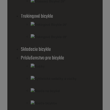
Krossový Bicykel 29"
Trekingové bicykle
Trekingové Bicykle 26''
Trekingové Bicykle 28''
Skladacie bicykle
Príslušenstvo pre bicykle
Košíky
Cyklistické sedačky a vozíky
Nosiče na bicykel
Nosiče bicyklov