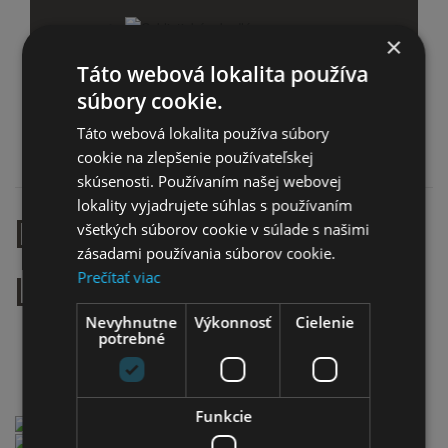
Cyklistické zrkadlá
×
Táto webová lokalita používa
Stojany na bicykel
súbory cookie.
Zámky na bicykel
Táto webová lokalita používa súbory
cookie na zlepšenie používateľskej
skúsenosti. Používaním našej webovej
lokality vyjadrujete súhlas s používaním
DETSKÝ BICYKEL 16" FUZLU
všetkých súborov cookie v súlade s našimi
zásadami používania súborov cookie.
LILLY FIALOVO-BIELY
Prečítať viac
Nevyhnutne
Výkonnosť
Cielenie
potrebné
Domov
Detské bicykle
Bicykle veľkosť 16"
Detský bicykel 16" Fuzlu Lilly fialovo-biely
Funkcie