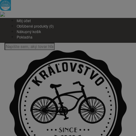
Môj účet
Obľúbené produkty (0)
Nákupný košík
Pokladňa