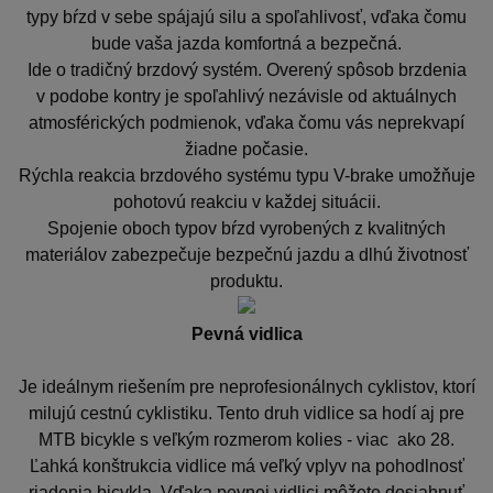
typy bŕzd v sebe spájajú silu a spoľahlivosť, vďaka čomu
bude vaša jazda komfortná a bezpečná.
Ide o tradičný brzdový systém. Overený spôsob brzdenia
v podobe kontry je spoľahlivý nezávisle od aktuálnych
atmosférických podmienok, vďaka čomu vás neprekvapí
žiadne počasie.
Rýchla reakcia brzdového systému typu V-brake umožňuje
pohotovú reakciu v každej situácii.
Spojenie oboch typov bŕzd vyrobených z kvalitných
materiálov zabezpečuje bezpečnú jazdu a dlhú životnosť
produktu.
Pevná vidlica
Je ideálnym riešením pre neprofesionálnych cyklistov, ktorí
milujú cestnú cyklistiku. Tento druh vidlice sa hodí aj pre
MTB bicykle s veľkým rozmerom kolies - viac ako 28.
Ľahká konštrukcia vidlice má veľký vplyv na pohodlnosť
riadenia bicykla. Vďaka pevnej vidlici môžete dosiahnuť