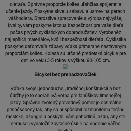
dieťaťa. Správne proporcie kolies uľahčiaa spríjemnia
učenie jazdy. Poskytne skvelú zábavu a úsmev na perách
vášhodieťa. Starostlivé spracovanie a výroba najvyššej
kvality, vám poskytne istotua bezpečnosť pre vaše dieťa
počas prvých cyklistických dobrodružstiev. Vyrobenéz
najlepších materiálov, kvôli bezpečnosti dieťaťa. Cyklistika
poskytne deťomveľa zábavy vďaka primerane nastaveným
proporciám kolies. Kolesá sú určené predetské bicykle pre
deti vo veku 3-5 rokov s výškou 90-105 cm.
Bicykel bez prehadzovačiek
Vďaka svojej jednoduchej, tradičnej konštrukcii a bez
údržby je to spoľahlivá voľba pre fanúšikov tlmenejšej
jazdy. Správne zvolený prevodový pomer je optimálne
prispôsobený tak, aby sa prispôsobil rozmanitému terénu
mestskej džungle a poskytol vám pohodlnú jazdu, aby ste
nemuseli vynaložiť zbytočné úsilie na riadenie vášho
bicykla.