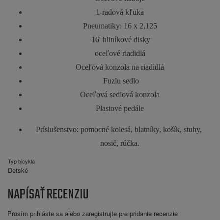
1-radová kľuka
Pneumatiky: 16 x 2,125
 16' hliníkové disky
oceľové riadidlá
Oceľová konzola na riadidlá
 Fuzlu sedlo
Oceľová sedlová konzola
Plastové pedále
Príslušenstvo: pomocné kolesá, blatníky, košík, stuhy, 
nosič, rúčka.
Typ bicykla
Detské
NAPÍSAŤ RECENZIU
Prosím
prihláste sa
alebo
zaregistrujte
pre pridanie recenzie