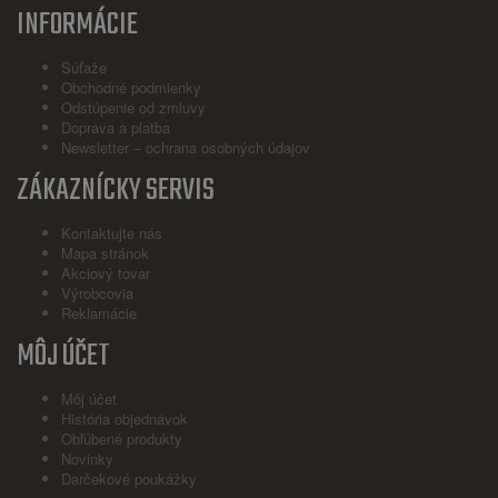
INFORMÁCIE
Súťaže
Obchodné podmienky
Odstúpenie od zmluvy
Doprava a platba
Newsletter – ochrana osobných údajov
ZÁKAZNÍCKY SERVIS
Kontaktujte nás
Mapa stránok
Akciový tovar
Výrobcovia
Reklamácie
MÔJ ÚČET
Môj účet
História objednávok
Obľúbené produkty
Novinky
Darčekové poukážky