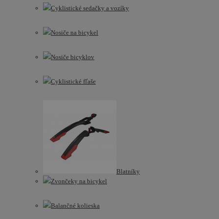
Cyklistické sedačky a vozíky
Nosiče na bicykel
Nosiče bicyklov
Cyklistické fľaše
Blatníky
Zvončeky na bicykel
Balančné kolieska