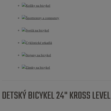
Košíky na bicykel
Športtestery a computery
Svetlá na bicykel
Cyklistické zrkadlá
Stojany na bicykel
Zámky na bicykel
DETSKÝ BICYKEL 24" KROSS LEVEL