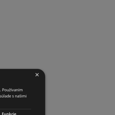
×
i. Používaním
súlade s našimi
Funkcie