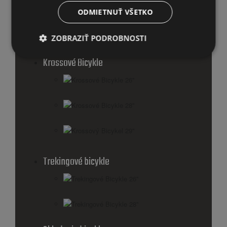
Horský Bicykel 28''
ODMIETNUŤ VŠETKO
Horský Bicykel 29''
ZOBRAZIŤ PODROBNOSTI
Krossové Bicykle
Krossové Bicykle 26''
Krossové Bicykle 28''
Krossový Bicykel 29"
Trekingové bicykle
Trekingové Bicykle 26''
Trekingové Bicykle 28''