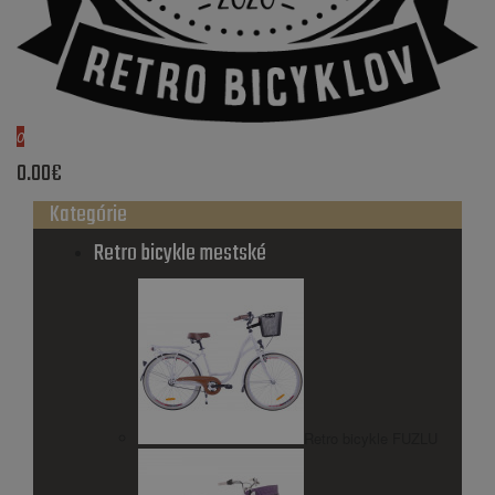
0
0.00€
Kategórie
Retro bicykle mestské
Retro bicykle FUZLU