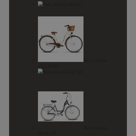
Retro bicykle KANDS
Retro bicykle
VELLBERG
Retro bicykle GOETZE
Retro bicykle
MEXLLER