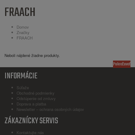
FRAACH
Domov
Značky
FRAACH
Neboli nájdené žiadne produkty.
Pokračovať
INFORMÁCIE
Súťaže
Obchodné podmienky
Odstúpenie od zmluvy
Doprava a platba
Newsletter – ochrana osobných údajov
ZÁKAZNÍCKY SERVIS
Kontaktujte nás