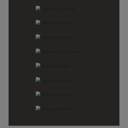
Zvončeky na bicykel
Balančné kolieska
Košíky na bicykel
Športtestery a computery
Svetlá na bicykel
Cyklistické zrkadlá
Stojany na bicykel
Zámky na bicykel