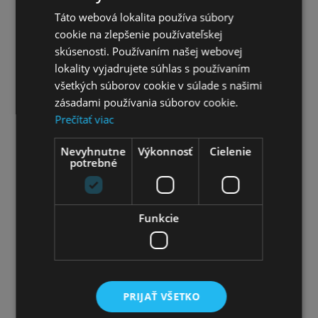
Táto webová lokalita používa súbory
Bicykle veľkosť 18"
cookie na zlepšenie používateľskej
Bicykle veľkosť 20"
skúsenosti. Používaním našej webovej
lokality vyjadrujete súhlas s používaním
Bicykle veľkosť 24"
všetkých súborov cookie v súlade s našimi
zásadami používania súborov cookie.
Bicykle veľkosť 26"
Prečítať viac
Nevyhnutne
Výkonnosť
Cielenie
Príslušenstvo pre detské bicykle
potrebné
Detské cyklistické prilby
Funkcie
Horské bicykle
Horské bicykle 26''
Horské bicykle 27,5''
PRIJAŤ VŠETKO