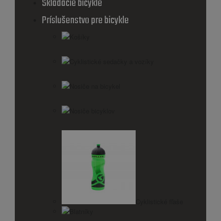
Skladacie bicykle
Príslušenstvo pre bicykle
Košíky
Cyklistické sedačky a vozíky
Nosiče na bicykel
Nosiče bicyklov
Cyklistické fľaše
Blatníky