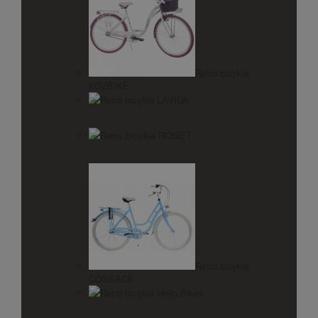
Retro bicykle
KOZBIKE
Retro bicykle LAVIDA
Retro Bicykle ROMET
Retro bicykle
COSSACK
Retro bicykle Hello Bikes