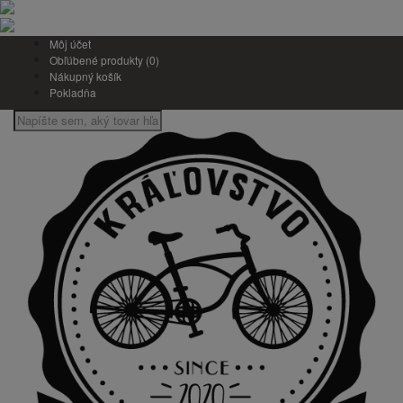
Môj účet
Obľúbené produkty (0)
Nákupný košík
Pokladňa