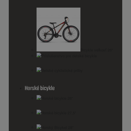
Bicykle veľkosť 26"
Príslušenstvo pre detské bicykle
Detské cyklistické prilby
Horské bicykle
Horské bicykle 26''
Horské bicykle 27,5''
Horský Bicykel 28''