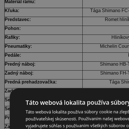
Materiál rámu:
Kľuka:
Tága Shimano FC-
Predstavec:
Romet hlin
Pohon:
Rafiky:
Hliníkov
Pneumatiky:
Michelin Coun
Pedále:
Predný náboj:
Shimano HB-
Zadný náboj:
Shimano FH-
Predná prehadzovačka:
Tága Sh
Zadná prehadzovačka:
Tága Shim
Sedlo:
Táto webová lokalita používa súbory
Sedlovka:
Romet hliní
Táto webová lokalita používa súbory cookie na zlep
Predný brzdový kotúč:
Shimano SM-RT10 
používateľskej skúsenosti. Používaním našej webovej
vyjadrujete súhlas s používaním všetkých súborov c
Zadný brzdový kotúč:
Shimano SM-RT10 