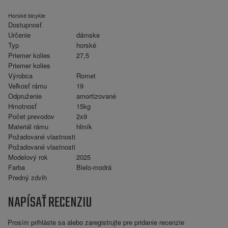
Horské bicykle
Dostupnosť
Určenie
dámske
Typ
horské
Priemer kolies
27,5
Priemer kolies
Výrobca
Romet
Veľkosť rámu
19
Odpruženie
amortizované
Hmotnosť
15kg
Počet prevodov
2x9
Materiál rámu
hliník
Požadované vlastnosti
Požadované vlastnosti
Modelový rok
2025
Farba
Bielo-modrá
Predný zdvih
NAPÍSAŤ RECENZIU
Prosím
prihláste sa
alebo
zaregistrujte
pre pridanie recenzie