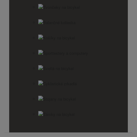
Zvončeky na bicykel
Balančné kolieska
Košíky na bicykel
Športtestery a computery
Svetlá na bicykel
Cyklistické zrkadlá
Stojany na bicykel
Zámky na bicykel