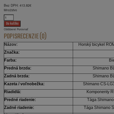
Bez DPH:
413.82€
Množstvo
Obľúbené
Porovnať
POPIS
RECENZIE (0)
Názov:
Horský bicykel R
Značka:
Farba:
Bi
Predná brzda:
Shimano B
Zadná brzda:
Shimano B
Kazeta / voľnobežka:
Shimano CS-LG30
Riadidlá:
Komponenty R
Predné riadenie:
Tága Shimano 
Zadné riadenie:
Tága Shimano SL