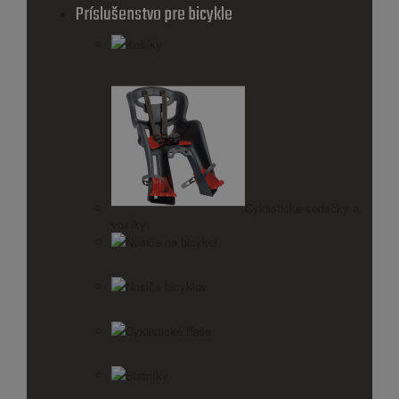
Príslušenstvo pre bicykle
Košíky
Cyklistické sedačky a
vozíky
Nosiče na bicykel
Nosiče bicyklov
Cyklistické fľaše
Blatníky