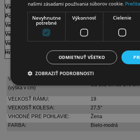
našimi zásadami používania súborov cookie.
Prečíta
Vidlica:
Sunto
Pohlavie:
Nevyhnutne
Výkonnosť
Cielenie
potrebné
Veľkosť:
Veľkosť (palce):
Veľkosť kolesa:
Hmotnosť:
ODMIETNUŤ VŠETKO
PR
ZOBRAZIŤ PODROBNOSTI
VEĽKOSTNÁ TABUĽKA:
Od 162 cm do 170 cm
(výška v cm)
VEĽKOSŤ RÁMU:
19
VEĽKOSŤ KOLESA:
27,5“
VHODNÉ PRE POHLAVIE:
Žena
FARBA:
Bielo-modrá