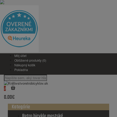
Môj účet
Obľúbené produkty (0)
Nákupný košík
Pokladňa
0
0.00€
Kategórie
Retro bicykle mestské