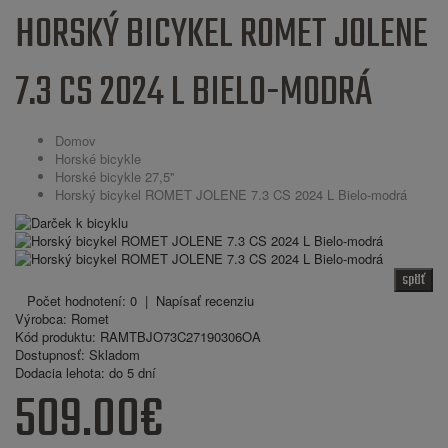
HORSKÝ BICYKEL ROMET JOLENE
7.3 CS 2024 L BIELO-MODRÁ
Domov
Horské bicykle
Horské bicykle 27,5''
Horský bicykel ROMET JOLENE 7.3 CS 2024 L Bielo-modrá
späť
Počet hodnotení: 0
|
Napísať recenziu
Výrobca:
Romet
Kód produktu:
RAMTBJO73C27190306OA
Dostupnosť:
Skladom
Dodacia lehota:
do 5 dní
509.00€