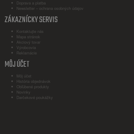
Doprava a platba
Newsletter – ochrana osobných údajov
ZÁKAZNÍCKY SERVIS
Kontaktujte nás
Mapa stránok
Akciový tovar
Výrobcovia
Reklamácie
MÔJ ÚČET
Môj účet
História objednávok
Obľúbené produkty
Novinky
Darčekové poukážky