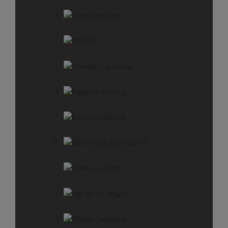
Cyklistické fľaše
Blatníky
Zvončeky na bicykel
Balančné kolieska
Košíky na bicykel
Športtestery a computery
Svetlá na bicykel
Cyklistické zrkadlá
Stojany na bicykel