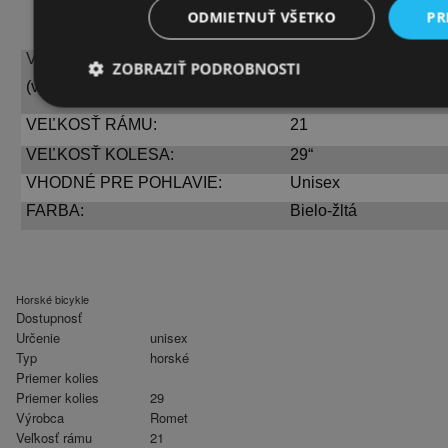
ODMIETNUŤ VŠETKO
PR
VEĽKOSTNÁ TABUĽKA:
ZOBRAZIŤ PODROBNOSTI
Od 174 cm do 182 cm
(výška v cm)
VEĽKOSŤ RÁMU:
21
VEĽKOSŤ KOLESA:
29“
VHODNÉ PRE POHLAVIE:
Unisex
FARBA:
Bielo-žltá
Horské bicykle
Dostupnosť
Určenie
unisex
Typ
horské
Priemer kolies
Priemer kolies
29
Výrobca
Romet
Veľkosť rámu
21