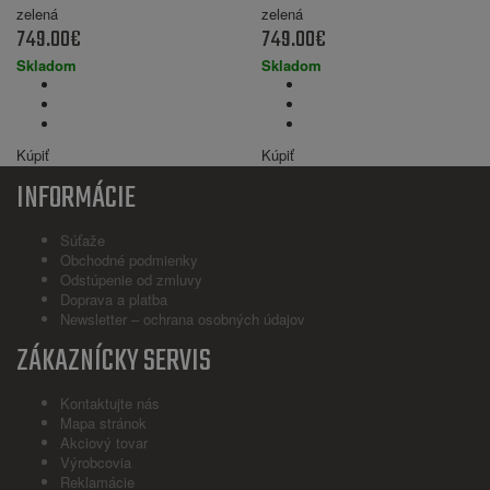
zelená
zelená
749.00€
749.00€
Skladom
Skladom
Kúpiť
Kúpiť
INFORMÁCIE
Súťaže
Obchodné podmienky
Odstúpenie od zmluvy
Doprava a platba
Newsletter – ochrana osobných údajov
ZÁKAZNÍCKY SERVIS
Kontaktujte nás
Mapa stránok
Akciový tovar
Výrobcovia
Reklamácie