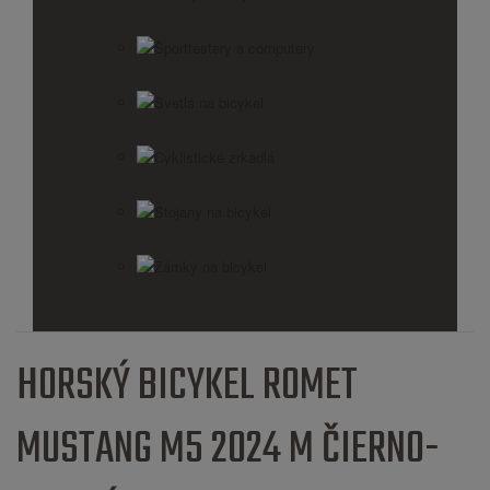
Športtestery a computery
Svetlá na bicykel
Cyklistické zrkadlá
Stojany na bicykel
Zámky na bicykel
HORSKÝ BICYKEL ROMET
MUSTANG M5 2024 M ČIERNO-