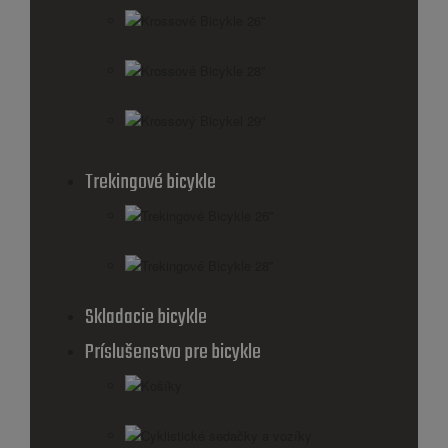
Krossové Bicykle 26''
Krossové Bicykle 28''
Krossový Bicykel 29"
Trekingové bicykle
Trekingové Bicykle 26''
Trekingové Bicykle 28''
Skladacie bicykle
Príslušenstvo pre bicykle
Košíky
Cyklistické sedačky a vozíky