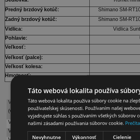
Predný brzdový kotúč:
Shimano SM-RT10 
Zadný brzdový kotúč:
Shimano SM-RT10 
Vidlica:
Vidlica Sun
Pohlavie:
Veľkosť:
Veľkosť (palce):
Veľkosť kolesa:
Hmotnosť:
Táto webová lokalita používa súbory
Táto webová lokalita používa súbory cookie na zlep
VEĽKOSTNÁ TABUĽKA:
používateľskej skúsenosti. Používaním našej webovej
Od 174 cm do 182 cm
(výška v cm)
vyjadrujete súhlas s používaním všetkých súborov c
VEĽKOSŤ RÁMU:
19
našimi zásadami používania súborov cookie.
Prečíta
VEĽKOSŤ KOLESA:
29“
Nevyhnutne
Výkonnosť
Cielenie
VHODNÉ PRE POHLAVIE:
Unisex