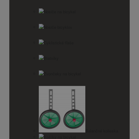
Nosiče na bicykel
Nosiče bicyklov
Cyklistické fľaše
Blatníky
Zvončeky na bicykel
Balančné kolieska
Košíky na bicykel