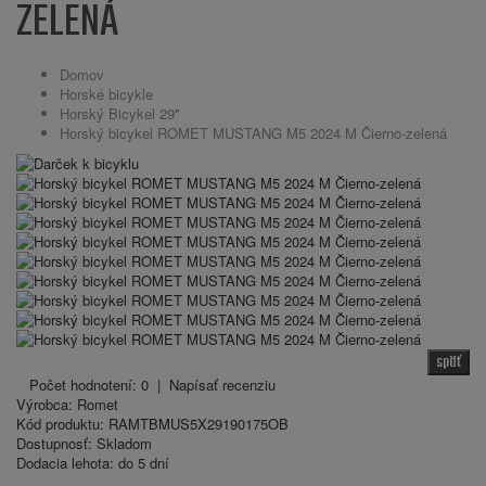
ZELENÁ
Domov
Horské bicykle
Horský Bicykel 29''
Horský bicykel ROMET MUSTANG M5 2024 M Čierno-zelená
späť
Počet hodnotení: 0
|
Napísať recenziu
Výrobca:
Romet
Kód produktu:
RAMTBMUS5X29190175OB
Dostupnosť:
Skladom
Dodacia lehota:
do 5 dní