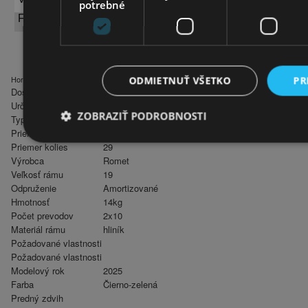
potrebné
FARBA:
Čierno-zelená
Horské bicykle
ODMIETNUŤ VŠETKO
PR
Dostupnosť
Určenie
unisex
ZOBRAZIŤ PODROBNOSTI
Typ
horské
Priemer kolies
Priemer kolies
29
Výrobca
Romet
Veľkosť rámu
19
Odpruženie
Amortizované
Hmotnosť
14kg
Počet prevodov
2x10
Materiál rámu
hliník
Požadované vlastnosti
Požadované vlastnosti
Modelový rok
2025
Farba
Čierno-zelená
Predný zdvih