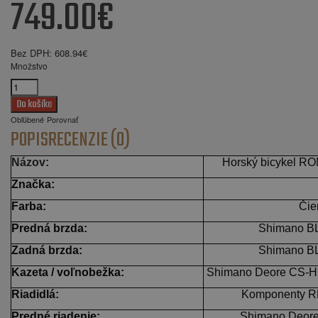
749.00€
Bez DPH:
608.94€
Množstvo
Obľúbené
Porovnať
POPIS
RECENZIE (0)
Názov:
Horský bicykel 
Značka:
Farba:
Čie
Predná brzda:
Shimano B
Zadná brzda:
Shimano B
Kazeta / voľnobežka:
Shimano Deore CS-HG
Riadidlá:
Komponenty R
Predné riadenie:
Shimano Deore 