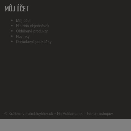
MÔJ ÚČET
Môj účet
História objednávok
Obľúbené produkty
Novinky
Darčekové poukážky
© Kráľovstvoretrobicyklov.sk •
NajReklama.sk
–
tvorba eshopov