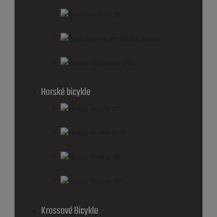
Bicykle veľkosť 26"
Príslušenstvo pre detské bicykle
Detské cyklistické prilby
Horské bicykle
Horské bicykle 26''
Horské bicykle 27,5''
Horský Bicykel 28''
Horský Bicykel 29''
Krossové Bicykle