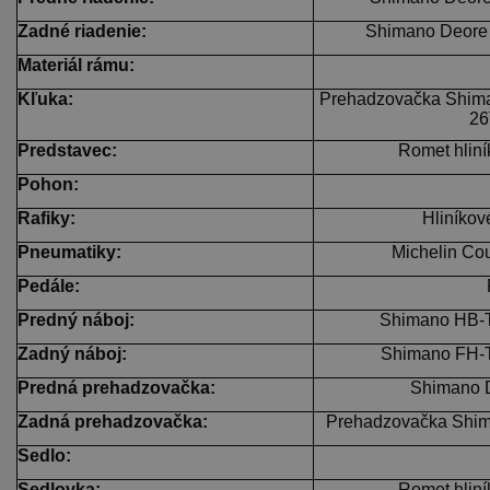
Zadné riadenie:
Shimano Deore 
Materiál rámu:
Kľuka:
Prehadzovačka Shim
26
Predstavec:
Romet hlin
Pohon:
Rafiky:
Hliníkov
Pneumatiky:
Michelin Cou
Pedále:
Predný náboj:
Shimano HB-
Zadný náboj:
Shimano FH-
Predná prehadzovačka:
Shimano 
Zadná prehadzovačka:
Prehadzovačka Shi
Sedlo:
Sedlovka:
Romet hlin