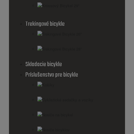
Krossový Bicykel 29"
Trekingové bicykle
Trekingové Bicykle 26''
Trekingové Bicykle 28''
Skladacie bicykle
Príslušenstvo pre bicykle
Košíky
Cyklistické sedačky a vozíky
Nosiče na bicykel
Nosiče bicyklov