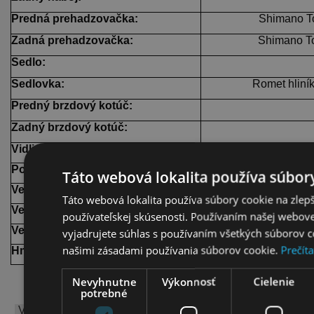
Predná prehadzovačka:
Shimano T
Zadná prehadzovačka:
Shimano T
Sedlo:
Sedlovka:
Romet hliní
Predný brzdový kotúč:
Zadný brzdový kotúč:
Vidlica:
Amo
Pohlavie:
Táto webová lokalita používa súbory
Veľkosť:
Táto webová lokalita používa súbory cookie na zlep
Veľkosť (palce):
používateľskej skúsenosti. Používaním našej webovej
Veľkosť kolesa:
vyjadrujete súhlas s používaním všetkých súborov c
našimi zásadami používania súborov cookie.
Prečíta
Hmotnosť:
Nevyhnutne
Výkonnosť
Cielenie
potrebné
VEĽKOSTNÁ TABUĽKA: