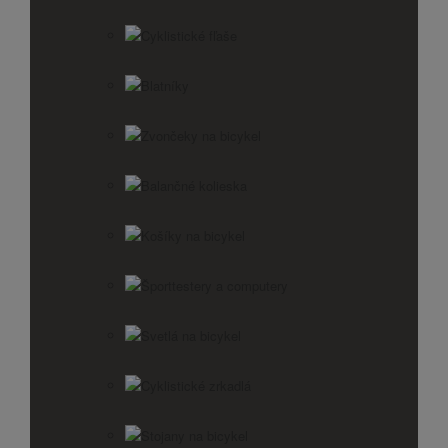
Cyklistické fľaše
Blatníky
Zvončeky na bicykel
Balančné kolieska
Košíky na bicykel
Športtestery a computery
Svetlá na bicykel
Cyklistické zrkadlá
Stojany na bicykel