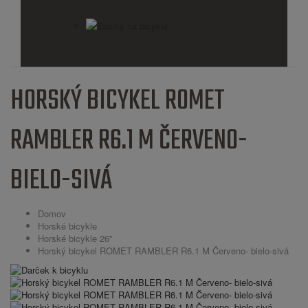
Zámky na bicykel
HORSKÝ BICYKEL ROMET
RAMBLER R6.1 M ČERVENO-
BIELO-SIVÁ
Domov
Horské bicykle
Horské bicykle 26''
Horský bicykel ROMET RAMBLER R6.1 M Červeno- bielo-sivá