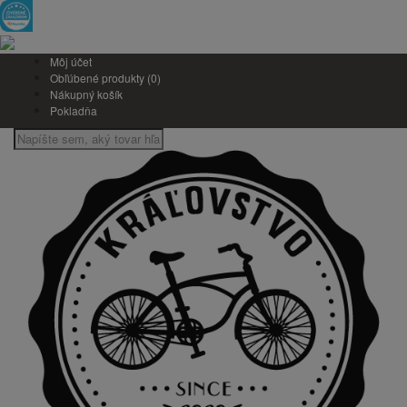
Môj účet
Obľúbené produkty (0)
Nákupný košík
Pokladňa