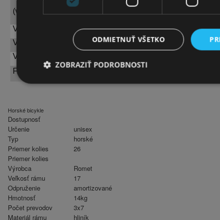
Od 160 cm do 170 cm
(výška v cm)
VEĽKOSŤ RÁMU:
17
ODMIETNUŤ VŠETKO
PR
VEĽKOSŤ KOLESA:
26“
VHODNÉ PRE POHLAVIE:
Unisex
ZOBRAZIŤ PODROBNOSTI
FARBA:
Červeno-bielo-sivá
Horské bicykle
Dostupnosť
Určenie
unisex
Typ
horské
Priemer kolies
26
Priemer kolies
Výrobca
Romet
Veľkosť rámu
17
Odpruženie
amortizované
Hmotnosť
14kg
Počet prevodov
3x7
Materiál rámu
hliník