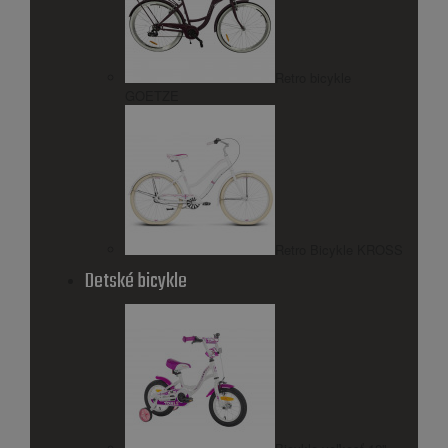
Retro bicykle
GOETZE
Retro Bicykle KROSS
Detské bicykle