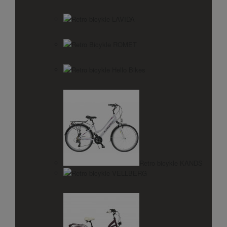
Retro bicykle LAVIDA
Retro Bicykle ROMET
Retro bicykle Hello Bikes
Retro bicykle KANDS
Retro bicykle VELLBERG