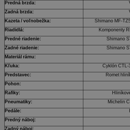
Predná brzda:
Zadná brzda:
Kazeta / voľnobežka:
Shimano MF-TZ50
Riadidlá:
Komponenty R
Predné riadenie:
Shimano ST
Zadné riadenie:
Shimano ST
Materiál rámu:
Kľuka:
Cyklón CTL-
Predstavec:
Romet hlin
Pohon:
Rafiky:
Hliníkov
Pneumatiky:
Michelin C
Pedále:
Predný náboj:
Zadný náboj: