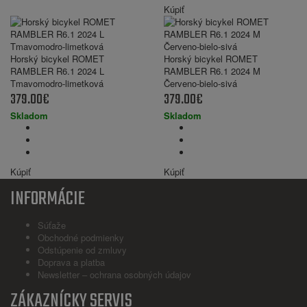
Kúpiť
Horský bicykel ROMET
Horský bicykel ROMET
RAMBLER R6.1 2024 L
RAMBLER R6.1 2024 M
Tmavomodro-limetková
Červeno-bielo-sivá
379.00€
379.00€
Skladom
Skladom
Kúpiť
Kúpiť
INFORMÁCIE
Súťaže
Obchodné podmienky
Odstúpenie od zmluvy
Doprava a platba
Newsletter – ochrana osobných údajov
ZÁKAZNÍCKY SERVIS