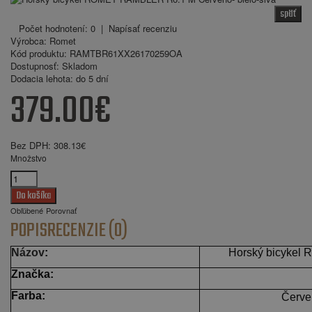
späť
Počet hodnotení: 0
|
Napísať recenziu
Výrobca:
Romet
Kód produktu:
RAMTBR61XX26170259OA
Dostupnosť:
Skladom
Dodacia lehota:
do 5 dní
379.00€
Bez DPH:
308.13€
Množstvo
Obľúbené
Porovnať
POPIS
RECENZIE (0)
Názov
:
Horský bicyke
Značka:
Farba:
Červe