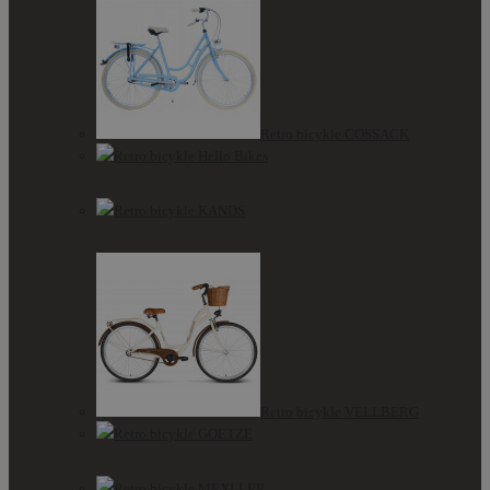
Retro bicykle COSSACK
Retro bicykle Hello Bikes
Retro bicykle KANDS
Retro bicykle VELLBERG
Retro bicykle GOETZE
Retro bicykle MEXLLER