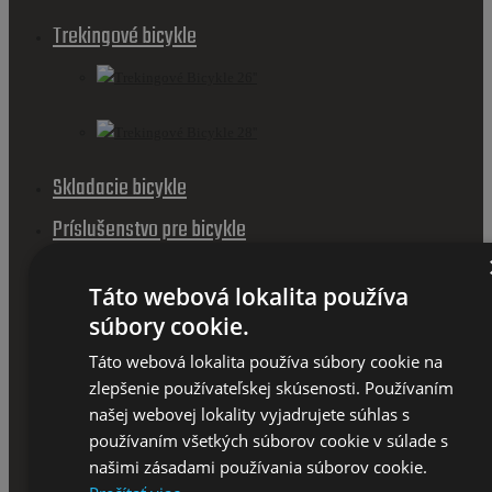
Trekingové bicykle
Trekingové Bicykle 26''
Trekingové Bicykle 28''
Skladacie bicykle
Príslušenstvo pre bicykle
Košíky
Táto webová lokalita používa
súbory cookie.
Cyklistické sedačky a vozíky
Táto webová lokalita používa súbory cookie na
Nosiče na bicykel
zlepšenie používateľskej skúsenosti. Používaním
našej webovej lokality vyjadrujete súhlas s
používaním všetkých súborov cookie v súlade s
našimi zásadami používania súborov cookie.