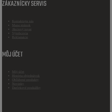
ZÁKAZNÍCKY SERVIS
Kontaktujte nás
Mapa stránok
Akciový tovar
Výrobcovia
Reklamácie
MÔJ ÚČET
Môj účet
História objednávok
Obľúbené produkty
Novinky
Darčekové poukážky