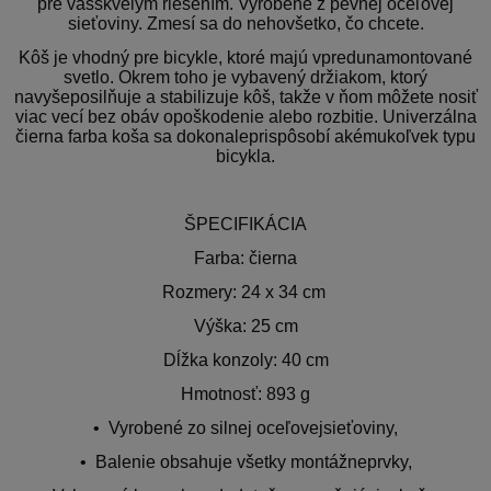
pre vásskvelým riešením. Vyrobené z pevnej oceľovej
sieťoviny. Zmesí sa do nehovšetko, čo chcete.
Kôš je vhodný pre bicykle, ktoré majú vpredunamontované
svetlo. Okrem toho je vybavený držiakom, ktorý
navyšeposilňuje a stabilizuje kôš, takže v ňom môžete nosiť
viac vecí bez obáv opoškodenie alebo rozbitie. Univerzálna
čierna farba koša sa dokonaleprispôsobí akémukoľvek typu
bicykla.
ŠPECIFIKÁCIA
Farba: čierna
Rozmery: 24 x 34 cm
Výška: 25 cm
Dĺžka konzoly: 40 cm
Hmotnosť: 893 g
• Vyrobené zo silnej oceľovejsieťoviny,
• Balenie obsahuje všetky montážneprvky,