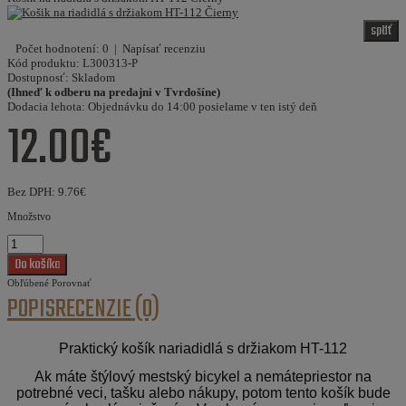
späť
Počet hodnotení: 0
|
Napísať recenziu
Kód produktu:
L300313-P
Dostupnosť:
Skladom
(Ihneď k odberu na predajni v Tvrdošíne)
Dodacia lehota:
Objednávku do 14:00 posielame v ten istý deň
12.00€
Bez DPH:
9.76€
Množstvo
Obľúbené
Porovnať
POPIS
RECENZIE (0)
Praktický košík nariadidlá s držiakom HT-112
Ak máte štýlový mestský bicykel a nemátepriestor na
potrebné veci, tašku alebo nákupy, potom tento košík bude