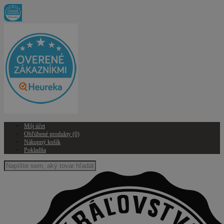
Môj účet
Obľúbené produkty (0)
Nákupný košík
Pokladňa