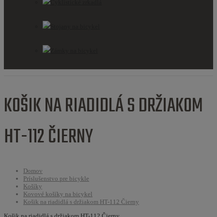
Cyklistické zrkadlá
Stojany na bicykel
Zámky na bicykel
KOŠIK NA RIADIDLÁ S DRŽIAKOM
HT-112 ČIERNY
Domov
Príslušenstvo pre bicykle
Košíky
Kovové košíky na bicykel
Košik na riadidlá s držiakom HT-112 Čierny
Košik na riadidlá s držiakom HT-112 Čierny