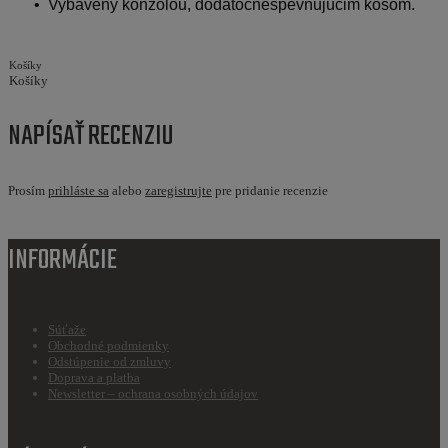
• Vybavený konzolou, dodatočnespevňujúcim košom.
Košíky
Košíky
NAPÍSAŤ RECENZIU
Prosím
prihláste sa
alebo
zaregistrujte
pre pridanie recenzie
INFORMÁCIE
Súťaže
Obchodné podmienky
Odstúpenie od zmluvy
Doprava a platba
Newsletter – ochrana osobných údajov