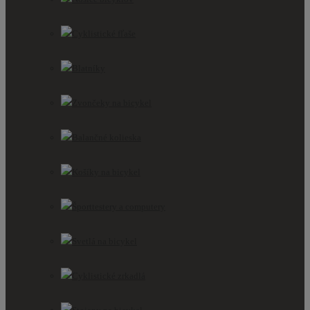
Cyklistické fľaše
Blatníky
Zvončeky na bicykel
Balančné kolieska
Košíky na bicykel
Športtestery a computery
Svetlá na bicykel
Cyklistické zrkadlá