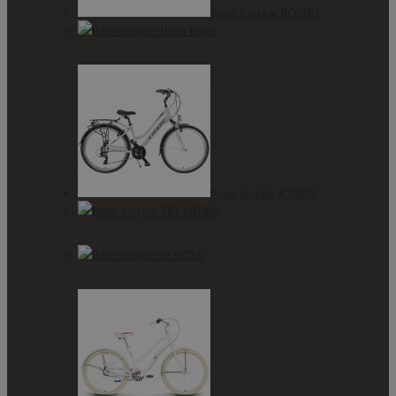
Retro Bicykle ROMET
Retro bicykle Hello Bikes
Retro bicykle KANDS
Retro bicykle VELLBERG
Retro bicykle GOETZE