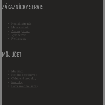
ZÁKAZNÍCKY SERVIS
Kontaktujte nás
Mapa stránok
Akciový tovar
Výrobcovia
Reklamácie
MÔJ ÚČET
Môj účet
História objednávok
Obľúbené produkty
Novinky
Darčekové poukážky