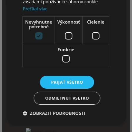
zásadami používania súborov cookie.
Krossový Bicykel 29"
Prečítať viac
Nevyhnutne
Výkonnosť
Cielenie
Trekingové bicykle
potrebné
Trekingové Bicykle 26''
Funkcie
Trekingové Bicykle 28''
Skladacie bicykle
Príslušenstvo pre bicykle
PRIJAŤ VŠETKO
Košíky
ODMIETNUŤ VŠETKO
Cyklistické sedačky a vozíky
ZOBRAZIŤ PODROBNOSTI
Nosiče na bicykel
Nosiče bicyklov