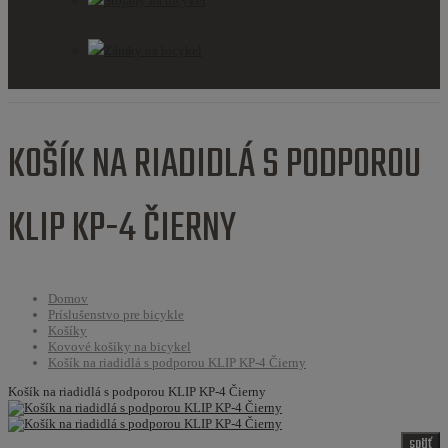
Stojany na bicykel
Zámky na bicykel
KOŠÍK NA RIADIDLÁ S PODPOROU
KLIP KP-4 ČIERNY
Domov
Príslušenstvo pre bicykle
Košíky
Kovové košíky na bicykel
Košík na riadidlá s podporou KLIP KP-4 Čierny
Košík na riadidlá s podporou KLIP KP-4 Čierny
späť