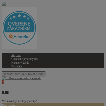
Môj účet
Obľúbené produkty (0)
Nákupný košík
Pokladňa
0
0.00€
Váš nákupný košík je prázdny!
Kategórie