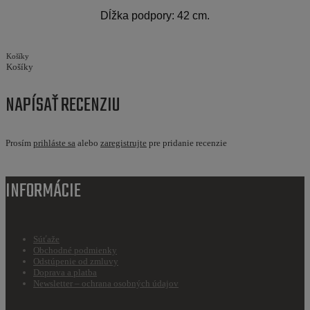
Dĺžka podpory: 42 cm.
Košíky
Košíky
NAPÍSAŤ RECENZIU
Prosím
prihláste sa
alebo
zaregistrujte
pre pridanie recenzie
INFORMÁCIE
Súťaže
Obchodné podmienky
Odstúpenie od zmluvy
Doprava a platba
Newsletter – ochrana osobných údajov