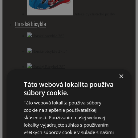
Detské cyklistické prilby
Horské bicykle
Horské bicykle 26''
Horské bicykle 27,5''
Horský Bicykel 28''
×
Horský Bicykel 29''
Táto webová lokalita používa
súbory cookie.
Krossové Bicykle
Táto webová lokalita používa súbory
cookie na zlepšenie používateľskej
Krossové Bicykle 26''
skúsenosti. Používaním našej webovej
lokality vyjadrujete súhlas s používaním
Krossové Bicykle 28''
všetkých súborov cookie v súlade s našimi