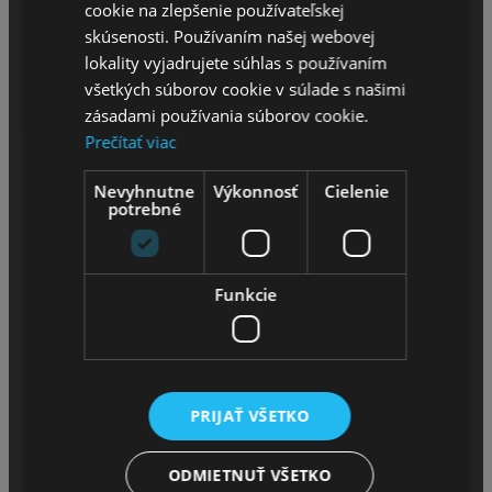
Košíky
cookie na zlepšenie používateľskej
skúsenosti. Používaním našej webovej
Cyklistické sedačky a vozíky
lokality vyjadrujete súhlas s používaním
všetkých súborov cookie v súlade s našimi
zásadami používania súborov cookie.
Nosiče na bicykel
Prečítať viac
Nosiče bicyklov
Nevyhnutne
Výkonnosť
Cielenie
potrebné
Cyklistické fľaše
Blatníky
Funkcie
Zvončeky na bicykel
Balančné kolieska
PRIJAŤ VŠETKO
Košíky na bicykel
ODMIETNUŤ VŠETKO