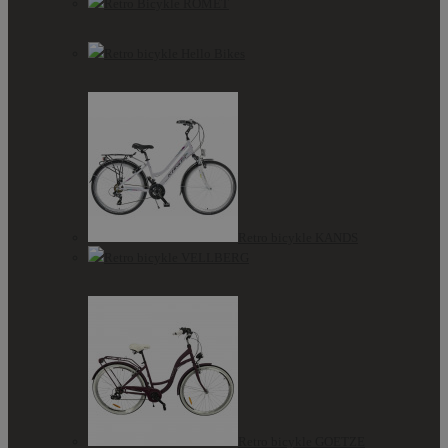
Retro Bicykle ROMET
Retro bicykle Hello Bikes
Retro bicykle KANDS
Retro bicykle VELLBERG
Retro bicykle GOETZE