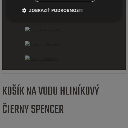
Športtestery a computery
ZOBRAZIŤ PODROBNOSTI
Svetlá na bicykel
Cyklistické zrkadlá
Stojany na bicykel
Zámky na bicykel
KOŠÍK NA VODU HLINÍKOVÝ
ČIERNY SPENCER