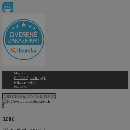
Môj účet
Obľúbené produkty (0)
Nákupný košík
Pokladňa
0
0.00€
Váš nákupný košík je prázdny!