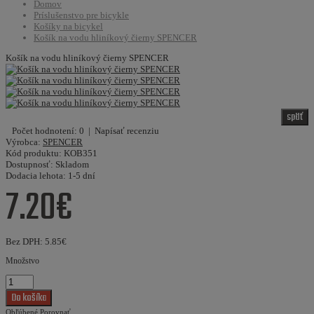
Domov
Príslušenstvo pre bicykle
Košíky na bicykel
Košík na vodu hliníkový čierny SPENCER
Košík na vodu hliníkový čierny SPENCER
späť
Počet hodnotení: 0
|
Napísať recenziu
Výrobca:
SPENCER
Kód produktu:
KOB351
Dostupnosť:
Skladom
Dodacia lehota:
1-5 dní
7.20€
Bez DPH:
5.85€
Množstvo
Obľúbené
Porovnať