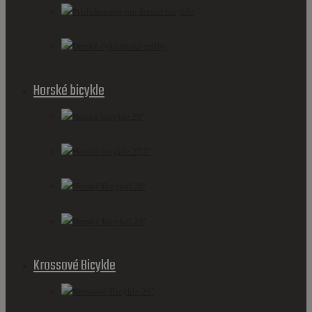
Príslušenstvo pre detské bicykle
Detské cyklistické prilby
Horské bicykle
Horské bicykle 26''
Horské bicykle 27,5''
Horský Bicykel 28''
Horský Bicykel 29''
Krossové Bicykle
Krossové Bicykle 26''