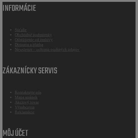
INFORMÁCIE
Súťaže
Obchodné podmienky
Odstúpenie od zmluvy
Doprava a platba
Newsletter – ochrana osobných údajov
ZÁKAZNÍCKY SERVIS
Kontaktujte nás
Mapa stránok
Akciový tovar
Výrobcovia
Reklamácie
MÔJ ÚČET