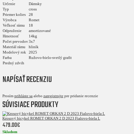
Určenie
Dámsky
Typ
cross
Priemer kolies
28
Výrobca
Romet
Veľkosť rámu
18
Odpruženie
amortizované
Hmotnosť
14kg
Počet prevodov
3x7
Materiál rámu
hliník
Modelový rok
2025
Farba
Ružovo-bielo-svetlý grafit
Predný zdvih
NAPÍSAŤ RECENZIU
Prosím
prihláste sa
alebo
zaregistrujte
pre pridanie recenzie
SÚVISIACE PRODUKTY
Krosový bicykel ROMET ORKAN 2 D 2023 Fialovo-biela L
479.00€
Skladom