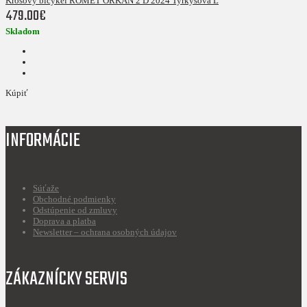
Krosový bicykel ROMET ORKAN 2 D 2024 Tyrkysová L
479.00€
Skladom
Kúpiť
INFORMÁCIE
Súťaže
Obchodné podmienky
Odstúpenie od zmluvy
Doprava a platba
Newsletter – ochrana osobných údajov
ZÁKAZNÍCKY SERVIS