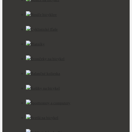
Nosiče bicyklov
Cyklistické fľaše
Blatníky
Zvončeky na bicykel
Balančné kolieska
Košíky na bicykel
Športtestery a computery
Svetlá na bicykel