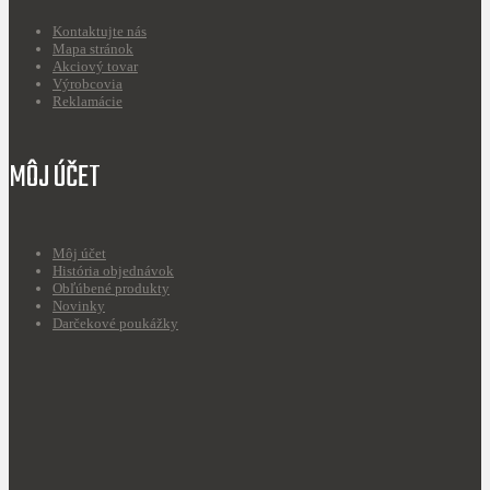
Kontaktujte nás
Mapa stránok
Akciový tovar
Výrobcovia
Reklamácie
MÔJ ÚČET
Môj účet
História objednávok
Obľúbené produkty
Novinky
Darčekové poukážky