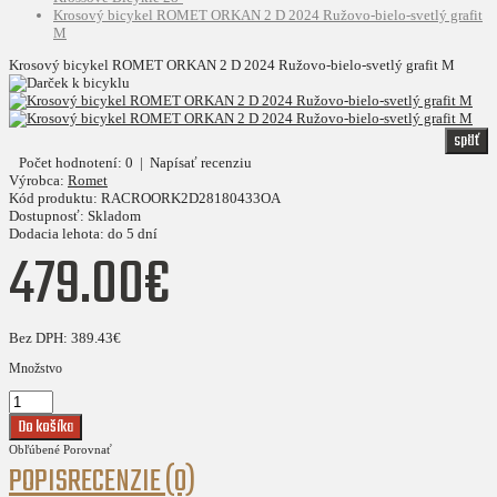
Krosový bicykel ROMET ORKAN 2 D 2024 Ružovo-bielo-svetlý grafit
M
Krosový bicykel ROMET ORKAN 2 D 2024 Ružovo-bielo-svetlý grafit M
späť
Počet hodnotení: 0
|
Napísať recenziu
Výrobca:
Romet
Kód produktu:
RACROORK2D28180433OA
Dostupnosť:
Skladom
Dodacia lehota:
do 5 dní
479.00€
Bez DPH:
389.43€
Množstvo
Obľúbené
Porovnať
POPIS
RECENZIE (0)