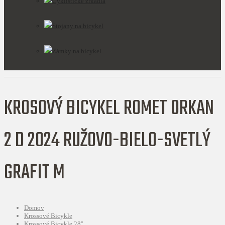
Cyklistické zrkadlá
Stojany na bicykel
Zámky na bicykel
KROSOVÝ BICYKEL ROMET ORKAN
2 D 2024 RUŽOVO-BIELO-SVETLÝ
GRAFIT M
Domov
Krossové Bicykle
Krossové Bicykle 28''