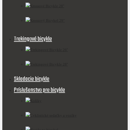
Krossové Bicykle 28''
Krossový Bicykel 29"
Trekingové bicykle
Trekingové Bicykle 26''
Trekingové Bicykle 28''
Skladacie bicykle
Príslušenstvo pre bicykle
Košíky
Cyklistické sedačky a vozíky
Nosiče na bicykel