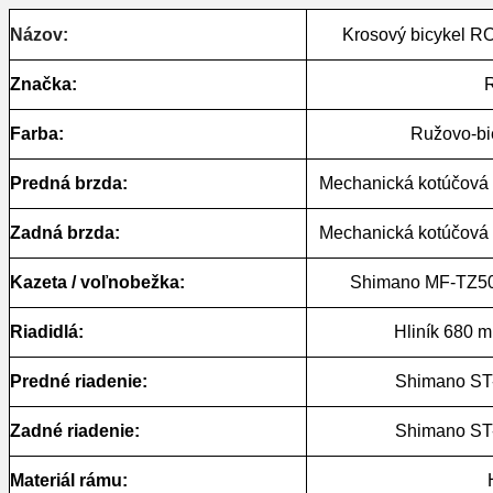
Názov:
Krosový bicykel 
Značka:
Farba:
Ružovo-bie
Predná brzda:
Mechanická kotúčová
Zadná brzda:
Mechanická kotúčová
Kazeta / voľnobežka:
Shimano MF-TZ500
Riadidlá:
Hliník 680 m
Predné riadenie:
Shimano ST-
Zadné riadenie:
Shimano ST-
Materiál rámu: