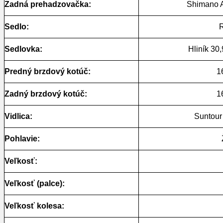
Zadná prehadzovačka:
Shimano 
Sedlo:
Sedlovka:
Hliník 30
Predný brzdový kotúč:
1
Zadný brzdový kotúč:
1
Vidlica:
Suntou
Pohlavie:
Veľkosť:
Veľkosť (palce):
Veľkosť kolesa: