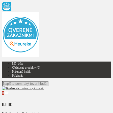
Môj účet
Obľúbené produkty (0)
Nákupný košík
Pokladňa
0
0.00€