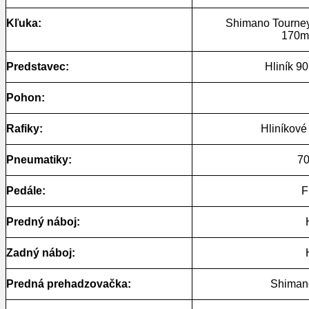
Kľuka:
Shimano Tourne
170
Predstavec:
Hliník 9
Pohon:
Rafiky:
Hliníkové
Pneumatiky:
7
Pedále:
F
Predný náboj:
Zadný náboj:
Predná prehadzovačka:
Shiman