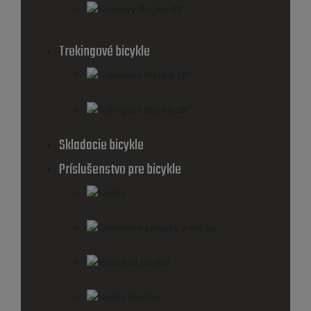
Krossový Bicykel 29"
Trekingové bicykle
Trekingové Bicykle 26''
Trekingové Bicykle 28''
Skladacie bicykle
Príslušenstvo pre bicykle
Košíky
Cyklistické sedačky a vozíky
Nosiče na bicykel
Nosiče bicyklov