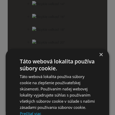
Bicykle veľkosť 14"
Bicykle veľkosť 16"
Bicykle veľkosť 18"
Bicykle veľkosť 20"
×
Bicykle veľkosť 24"
Táto webová lokalita používa
súbory cookie.
Bicykle veľkosť 26"
Táto webová lokalita používa súbory
Príslušenstvo pre detské bicykle
cookie na zlepšenie používateľskej
skúsenosti. Používaním našej webovej
Detské cyklistické prilby
lokality vyjadrujete súhlas s používaním
všetkých súborov cookie v súlade s našimi
zásadami používania súborov cookie.
Horské bicykle
Prečítať viac