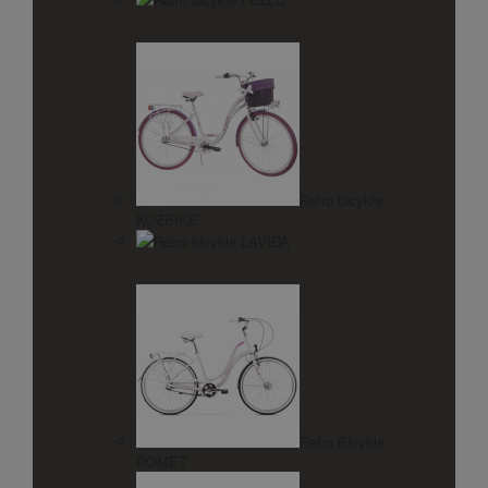
Retro bicykle
KOZBIKE
Retro bicykle LAVIDA
Retro Bicykle
ROMET