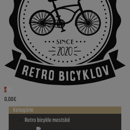
0
0.00€
Kategórie
Retro bicykle mestské
Retro bicykle FUZLU