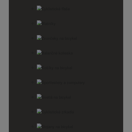
Cyklistické fľaše
Blatníky
Zvončeky na bicykel
Balančné kolieska
Košíky na bicykel
Športtestery a computery
Svetlá na bicykel
Cyklistické zrkadlá
Stojany na bicykel