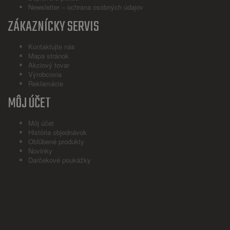
Newsletter – ochrana osobných údajov
ZÁKAZNÍCKY SERVIS
Kontaktujte nás
Mapa stránok
Akciový tovar
Výrobcovia
Reklamácie
MÔJ ÚČET
Môj účet
História objednávok
Obľúbené produkty
Novinky
Darčekové poukážky