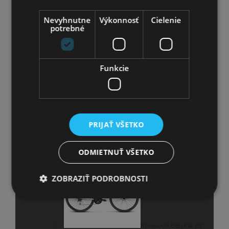
Horské bicykle 26''
Nevyhnutne
Výkonnosť
Cielenie
potrebné
Horské bicykle 27,5''
Horský Bicykel 28''
Funkcie
Horský Bicykel 29''
Krossové Bicykle
PRIJAŤ VŠETKO
Krossové Bicykle 26''
ODMIETNUŤ VŠETKO
ZOBRAZIŤ PODROBNOSTI
Krossové Bicykle 28''