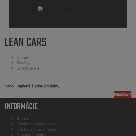
Zámky na bicykel
LEAN CARS
Domov
Značky
LEAN CARS
Neboli nájdené žiadne produkty.
Pokračovať
INFORMÁCIE
Súťaže
Obchodné podmienky
Odstúpenie od zmluvy
Doprava a platba