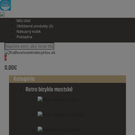
Môj účet
Obľúbené produkty (0)
Nákupný košík
Pokladňa
0
0.00€
Kategórie
Retro bicykle mestské
Retro bicykle FUZLU
Retro bicykle KOZBIKE
Retro bicykle LAVIDA