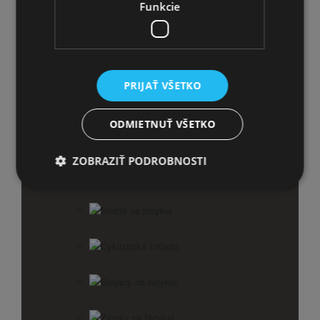
Funkcie
Balančné kolieska
PRIJAŤ VŠETKO
ODMIETNUŤ VŠETKO
ZOBRAZIŤ PODROBNOSTI
Košíky na bicykel
Športtestery a computery
Svetlá na bicykel
Cyklistické zrkadlá
Stojany na bicykel
Zámky na bicykel