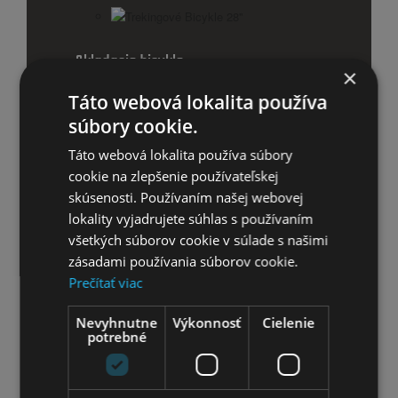
Trekingové Bicykle 28''
Skladacie bicykle
×
Príslušenstvo pre bicykle
Táto webová lokalita používa
súbory cookie.
Košíky
Táto webová lokalita používa súbory
Cyklistické sedačky a vozíky
cookie na zlepšenie používateľskej
skúsenosti. Používaním našej webovej
Nosiče na bicykel
lokality vyjadrujete súhlas s používaním
všetkých súborov cookie v súlade s našimi
Nosiče bicyklov
zásadami používania súborov cookie.
Prečítať viac
Cyklistické fľaše
Nevyhnutne
Výkonnosť
Cielenie
potrebné
Blatníky
Zvončeky na bicykel