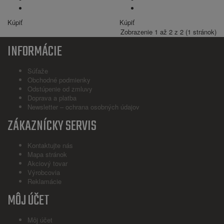
Kúpiť
Kúpiť
Zobrazenie 1 až 2 z 2 (1 stránok)
INFORMÁCIE
Súťaže
Obchodné podmienky
Odstúpenie od zmluvy
Doprava a platba
Newsletter – ochrana osobných údajov
ZÁKAZNÍCKY SERVIS
Kontaktujte nás
Mapa stránok
Akciový tovar
Výrobcovia
Reklamácie
MÔJ ÚČET
Môj účet