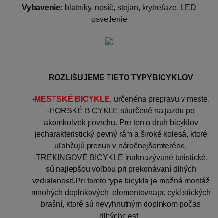
Vybavenie:
blatníky, nosič, stojan, krytreťaze, LED
osvetlenie
ROZLIŠUJEME TIETO TYPYBICYKLOV
-
MESTSKÉ BICYKLE
, určenéna prepravu v meste.
-HORSKÉ BICYKLE súurčené na jazdu po
akomkoľvek povrchu. Pre tento druh bicyklov
jecharakteristický pevný rám a široké kolesá, ktoré
uľahčujú presun v náročnejšomteréne.
-TREKINGOVÉ BICYKLE inaknazývané turistické,
sú najlepšou voľbou pri prekonávaní dlhých
vzdialeností.Pri tomto type bicykla je možná montáž
mnohých doplnkových elementovnapr. cyklistických
brašní, ktoré sú nevyhnutným doplnkom počas
dlhýchciest.