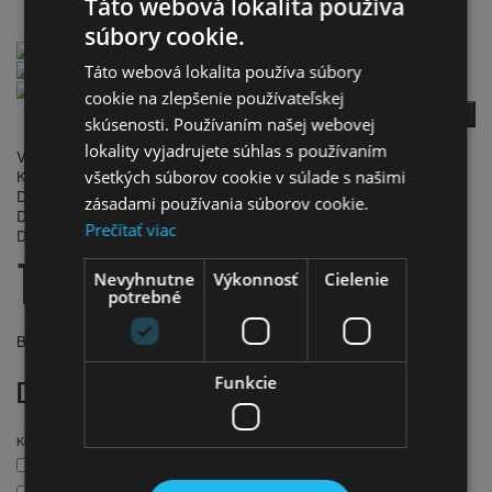
Retro bicykle KOZBIKE 26"
Táto webová lokalita používa
Mestský bicykel 26" Kozbike K25 1 prevodový Biely
súbory cookie.
Táto webová lokalita používa súbory
cookie na zlepšenie používateľskej
späť
skúsenosti. Používaním našej webovej
Počet hodnotení: 0
|
Napísať recenziu
lokality vyjadrujete súhlas s používaním
Výrobca:
KOZBIKE
Kód produktu:
26K25-S1CZ
všetkých súborov cookie v súlade s našimi
Dostupnosť:
Skladom
zásadami používania súborov cookie.
Dodacia lehota:
do 5 dní
Prečítať viac
Doprava:
Zdarma
199.00€
Nevyhnutne
Výkonnosť
Cielenie
potrebné
Bez DPH:
161.79€
DOSTUPNÉ MOŽNOSTI
Funkcie
Košík