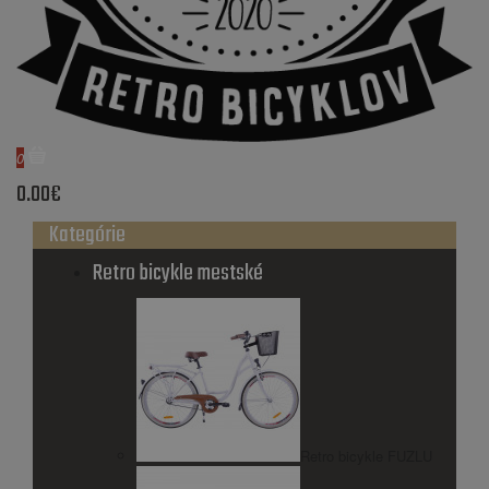
0
0.00€
Kategórie
Retro bicykle mestské
Retro bicykle FUZLU