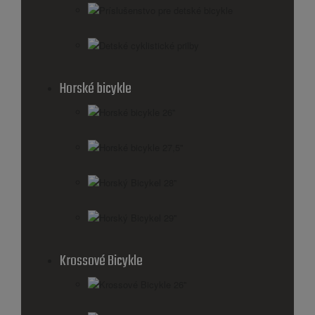
Príslušenstvo pre detské bicykle
Detské cyklistické prilby
Horské bicykle
Horské bicykle 26''
Horské bicykle 27,5''
Horský Bicykel 28''
Horský Bicykel 29''
Krossové Bicykle
Krossové Bicykle 26''