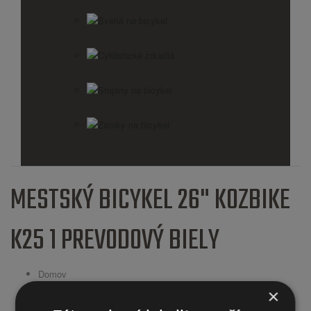
Svetlá na bicykel
Cyklistické zrkadlá
Stojany na bicykel
Zámky na bicykel
MESTSKÝ BICYKEL 26" KOZBIKE
K25 1 PREVODOVÝ BIELY
Domov
Retro bicykle mestské
×
Retro bicykle KOZBIKE