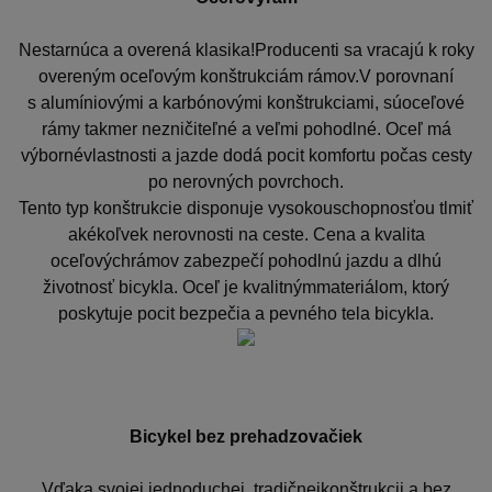
Nestarnúca a overená klasika!Producenti sa vracajú k roky
overeným oceľovým konštrukciám rámov.V porovnaní
s alumíniovými a karbónovými konštrukciami, súoceľové
rámy takmer nezničiteľné a veľmi pohodlné. Oceľ má
výbornévlastnosti a jazde dodá pocit komfortu počas cesty
po nerovných povrchoch.
Tento typ konštrukcie disponuje vysokouschopnosťou tlmiť
akékoľvek nerovnosti na ceste. Cena a kvalita
oceľovýchrámov zabezpečí pohodlnú jazdu a dlhú
životnosť bicykla. Oceľ je kvalitnýmmateriálom, ktorý
poskytuje pocit bezpečia a pevného tela bicykla.
Bicykel bez prehadzovačiek
Vďaka svojej jednoduchej, tradičnejkonštrukcii a bez