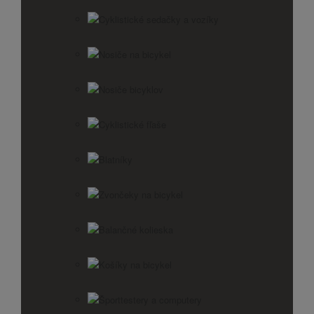
Cyklistické sedačky a vozíky
Nosiče na bicykel
Nosiče bicyklov
Cyklistické fľaše
Blatníky
Zvončeky na bicykel
Balančné kolieska
Košíky na bicykel
Športtestery a computery