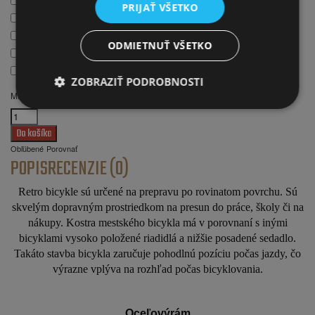
PRIJAŤ VŠETKO
ODMIETNUŤ VŠETKO
ZOBRAZIŤ PODROBNOSTI
Množstvo
Obľúbené
Porovnať
POPIS
RECENZIE (0)
Retro bicykle sú určené na prepravu po rovinatom povrchu. Sú
skvelým dopravným prostriedkom na presun do práce, školy či na
nákupy. Kostra mestského bicykla má v porovnaní s inými
bicyklami vysoko položené riadidlá a nižšie posadené sedadlo.
Takáto stavba bicykla zaručuje pohodlnú pozíciu počas jazdy, čo
výrazne vplýva na rozhľad počas bicyklovania.
Oceľovýrám