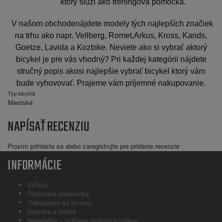
ktorý slúži ako tréningová pomôcka.
V našom obchodenájdete modely tých najlepších značiek
na trhu ako napr. Vellberg, Romet,Arkus, Kross, Kands,
Goetze, Lavida a Kozbike. Neviete ako si vybrať aktorý
bicykel je pre vás vhodný? Pri každej kategórii nájdete
stručný popis akosi najlepšie vybrať bicykel ktorý vám
bude vyhovovať. Prajeme vám príjemné nakupovanie.
Typ bicykla
Mestské
NAPÍSAŤ RECENZIU
Prosím
prihláste sa
alebo
zaregistrujte
pre pridanie recenzie
INFORMÁCIE
Súťaže
Obchodné podmienky
Odstúpenie od zmluvy
Doprava a platba
Newsletter – ochrana osobných údajov