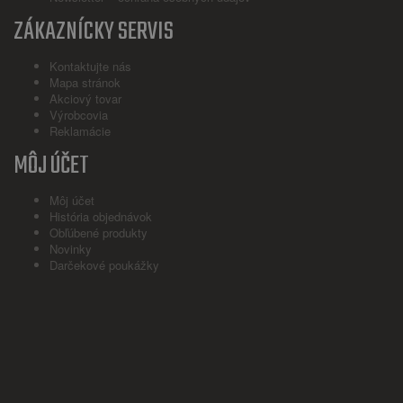
ZÁKAZNÍCKY SERVIS
Kontaktujte nás
Mapa stránok
Akciový tovar
Výrobcovia
Reklamácie
MÔJ ÚČET
Môj účet
História objednávok
Obľúbené produkty
Novinky
Darčekové poukážky