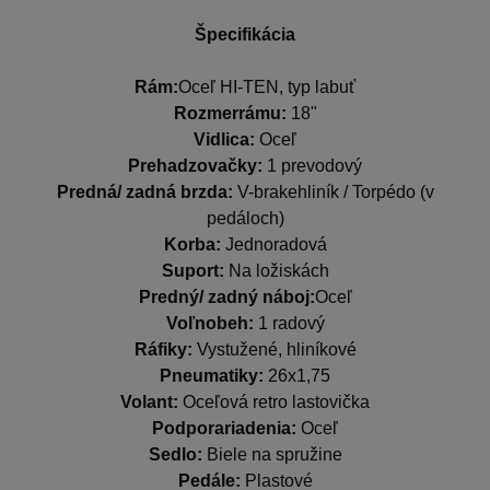
Špecifikácia
Rám:
Oceľ HI-TEN, typ labuť
Rozmerrámu:
18"
Vidlica:
Oceľ
Prehadzovačky:
1 prevodový
Predná/ zadná brzda:
V-brakehliník / Torpédo (v
pedáloch)
Korba:
Jednoradová
Suport:
Na ložiskách
Predný/ zadný náboj:
Oceľ
Voľnobeh:
1 radový
Ráfiky:
Vystužené, hliníkové
Pneumatiky:
26x1,75
Volant:
Oceľová retro lastovička
Podporariadenia:
Oceľ
Sedlo:
Biele na spružine
Pedále:
Plastové