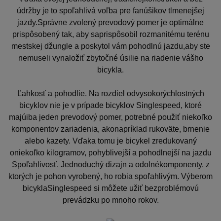
údržby je to spoľahlivá voľba pre fanúšikov tlmenejšej
jazdy.Správne zvolený prevodový pomer je optimálne
prispôsobený tak, aby saprispôsobil rozmanitému terénu
mestskej džungle a poskytol vám pohodlnú jazdu,aby ste
nemuseli vynaložiť zbytočné úsilie na riadenie vášho
bicykla.
Ľahkosť a pohodlie. Na rozdiel odvysokorýchlostných
bicyklov nie je v prípade bicyklov Singlespeed, ktoré
majúiba jeden prevodový pomer, potrebné použiť niekoľko
komponentov zariadenia, akonapríklad rukoväte, brnenie
alebo kazety. Vďaka tomu je bicykel zredukovaný
oniekoľko kilogramov, pohyblivejší a pohodlnejší na jazdu
Spoľahlivosť. Jednoduchý dizajn a odolnékomponenty, z
ktorých je pohon vyrobený, ho robia spoľahlivým. Výberom
bicyklaSinglespeed si môžete užiť bezproblémovú
prevádzku po mnoho rokov.