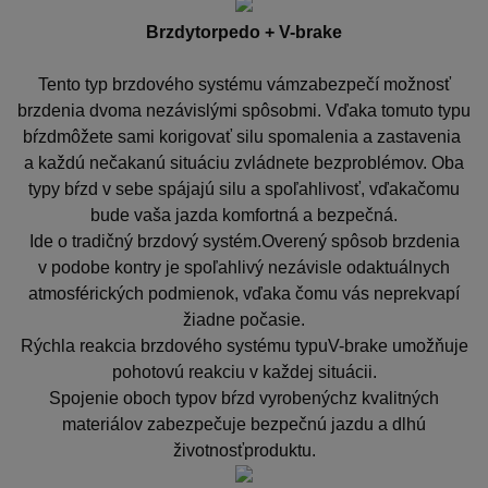
Brzdytorpedo + V-brake
Tento typ brzdového systému vámzabezpečí možnosť
brzdenia dvoma nezávislými spôsobmi. Vďaka tomuto typu
bŕzdmôžete sami korigovať silu spomalenia a zastavenia
a každú nečakanú situáciu zvládnete bezproblémov. Oba
typy bŕzd v sebe spájajú silu a spoľahlivosť, vďakačomu
bude vaša jazda komfortná a bezpečná.
Ide o tradičný brzdový systém.Overený spôsob brzdenia
v podobe kontry je spoľahlivý nezávisle odaktuálnych
atmosférických podmienok, vďaka čomu vás neprekvapí
žiadne počasie.
Rýchla reakcia brzdového systému typuV-brake umožňuje
pohotovú reakciu v každej situácii.
Spojenie oboch typov bŕzd vyrobenýchz kvalitných
materiálov zabezpečuje bezpečnú jazdu a dlhú
životnosťproduktu.