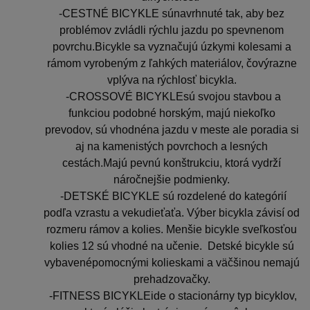
-CESTNÉ BICYKLE súnavrhnuté tak, aby bez
problémov zvládli rýchlu jazdu po spevnenom
povrchu.Bicykle sa vyznačujú úzkymi kolesami a
rámom vyrobeným z ľahkých materiálov, čovýrazne
vplýva na rýchlosť bicykla.
-CROSSOVÉ BICYKLEsú svojou stavbou a
funkciou podobné horským, majú niekoľko
prevodov, sú vhodnéna jazdu v meste ale poradia si
aj na kamenistých povrchoch a lesných
cestách.Majú pevnú konštrukciu, ktorá vydrží
náročnejšie podmienky.
-
DETSKÉ BICYKLE
sú rozdelené do kategórií
podľa vzrastu a vekudieťaťa. Výber bicykla závisí od
rozmeru rámov a kolies. Menšie bicykle sveľkosťou
kolies 12 sú vhodné na učenie. Detské bicykle sú
vybavenépomocnými kolieskami a väčšinou nemajú
prehadzovačky.
-FITNESS BICYKLEide o stacionárny typ bicyklov,