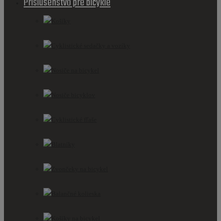
Príslušenstvo pre bicykle
Košíky
Cyklistické sedačky a vozíky
Nosiče na bicykel
Nosiče bicyklov
Cyklistické fľaše
Blatníky
Zvončeky na bicykel
Balančné kolieska
Košíky na bicykel