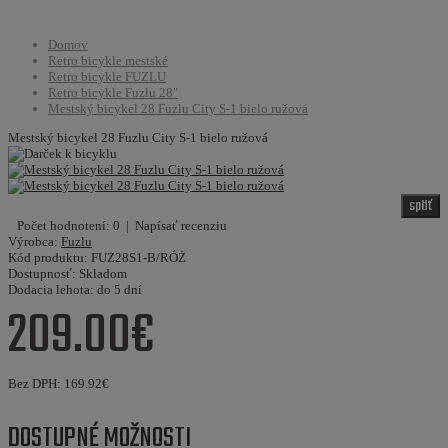
Domov
Retro bicykle mestské
Retro bicykle FUZLU
Retro bicykle Fuzlu 28"
Mestský bicykel 28 Fuzlu City S-1 bielo ružová
Mestský bicykel 28 Fuzlu City S-1 bielo ružová
späť
Počet hodnotení: 0
|
Napísať recenziu
Výrobca:
Fuzlu
Kód produktu:
FUZ28S1-B/RÓŻ
Dostupnosť:
Skladom
Dodacia lehota:
do 5 dní
209.00€
Bez DPH:
169.92€
DOSTUPNÉ MOŽNOSTI