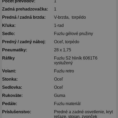
Počet prevodov:
1
Zadná prehadzovačka:
1
Predná / zadná brzda:
V-brzda, torpédo
Kľuka:
1-rad
Sedlo:
Fuzlu gélové pružiny
Predný / zadný náboj:
Oceľ, torpédo
Pneumatiky:
28 x 1,75
Ráfiky
Fuzlu S2 hliník 6061T6
vystužený
Volant:
Fuzlu retro
Stonka:
Oceľ
Sedlovka:
Oceľ
Rukoväte:
Guma
Pedále:
Fuzlu materiál
Príslušenstvo:
Predné a zadné osvetlenie, kryt
reťaze, stojan, zvonček