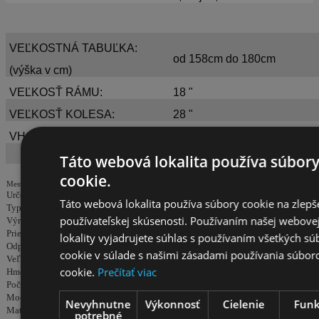
VEĽKOSTNÁ TABUĽKA:
od 158cm do 180cm
(výška v cm)
VEĽKOSŤ RÁMU:
18 "
VEĽKOSŤ KOLESA:
28 "
VHODNÉ PRE POHLAVIE:
Žena
Táto webová lokalita používa súbor
cookie.
Mestské bicykle
Určenie
dámske
Táto webová lokalita používa súbory cookie na zlepš
Typ
mestské
používateľskej skúsenosti. Používaním našej webove
Výrobca
Fuzlu
Priemer kolies
28"
lokality vyjadrujete súhlas s používaním všetkých s
Odpruženie
pevné
cookie v súlade s našimi zásadami používania súbor
Veľkosť rámu
18"
cookie.
Prečítať viac
Hmotnosť
18Kg
Počet prevodov
1x1
Modelový rok
2025
Nevyhnutne
Výkonnosť
Cielenie
Funk
Materiál rámu
oceľ
potrebné