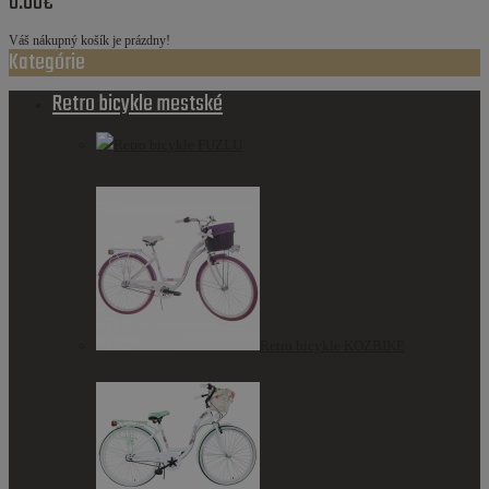
0.00€
Váš nákupný košík je prázdny!
Kategórie
Retro bicykle mestské
Retro bicykle FUZLU
Retro bicykle KOZBIKE