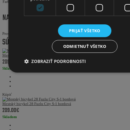
Farba
bielo ružová
NAPÍSAŤ RECENZIU
PRIJAŤ VŠETKO
Prosím
prihláste sa
alebo
zaregistrujte
pre pridanie recenzie
SÚVISIACE PRODUKTY
ODMIETNUŤ VŠETKO
Mestský bicykel 28 Fuzlu City S-1 béžová
209.00€
ZOBRAZIŤ PODROBNOSTI
Skladom
Kúpiť
Mestský bicykel 28 Fuzlu City S-1 bordová
209.00€
Skladom