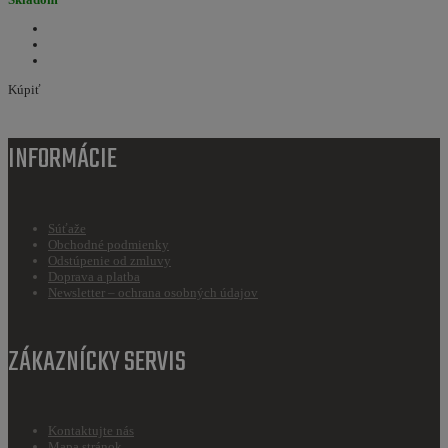
Kúpiť
INFORMÁCIE
Súťaže
Obchodné podmienky
Odstúpenie od zmluvy
Doprava a platba
Newsletter – ochrana osobných údajov
ZÁKAZNÍCKY SERVIS
Kontaktujte nás
Mapa stránok