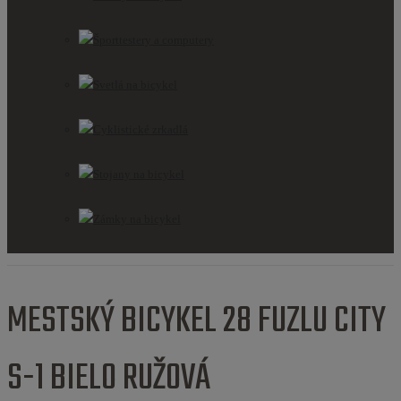
Športtestery a computery
Svetlá na bicykel
Cyklistické zrkadlá
Stojany na bicykel
Zámky na bicykel
MESTSKÝ BICYKEL 28 FUZLU CITY
S-1 BIELO RUŽOVÁ