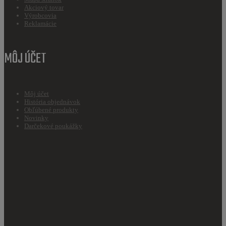
Akciový tovar
Výrobcovia
Reklamácie
MÔJ ÚČET
Môj účet
História objednávok
Obľúbené produkty
Novinky
Darčekové poukážky