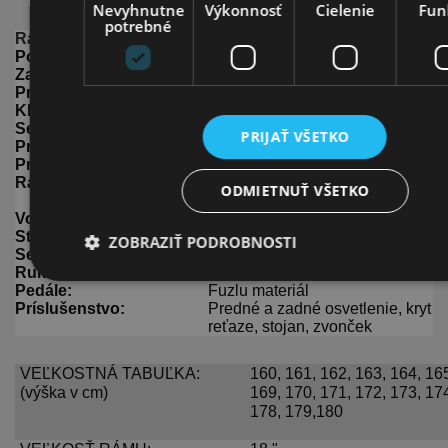
Nevyhnutne
Výkonnosť
Cielenie
Fun
potrebné
Rám:
HI-TEN Fuzlu 18"
Počet prevodov:
1
Zadná prehadzovačka:
-
Predná / zadná brzda:
V-brzda, torpédo
Kľuka:
1-rad
Sedlo:
Fuzlu gélové pružiny
PRIJAŤ VŠETKO
Predný / zadný náboj:
Oceľ, torpédo
Pneumatiky:
28 x 1,75
Ráfiky
Fuzlu S2 hliník 6061T6
ODMIETNUŤ VŠETKO
vystužený
Volant:
Fuzlu retro
Stonka:
Oceľ
ZOBRAZIŤ PODROBNOSTI
Sedlovka:
Oceľ
Rukoväte:
Guma
Pedále:
Fuzlu materiál
Príslušenstvo:
Predné a zadné osvetlenie, kryt
reťaze, stojan, zvonček
VEĽKOSTNÁ TABUĽKA:
160, 161, 162, 163, 164, 165
(výška v cm)
169, 170, 171, 172, 173, 174
178, 179,180