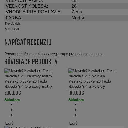
VEĽKOSŤ RÁMU:
18 "
VEĽKOSŤ KOLESA:
28 "
VHODNÉ PRE POHLAVIE:
Žena
FARBA:
Modrá
Typ bicykla
Mestské
NAPÍSAŤ RECENZIU
Prosím
prihláste sa
alebo
zaregistrujte
pre pridanie recenzie
SÚVISIACE PRODUKTY
Mestský bicykel 28 Fuzlu
Mestský bicykel 28 Fuzlu
Nevada S-1 Oranžový matný
Nevada S-1 Sivo biely
209.00€
199.00€
Skladom
Skladom
Kúpiť
Kúpiť