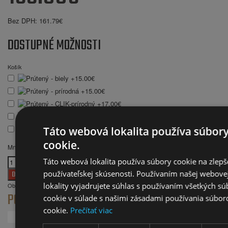
Bez DPH:
161.79€
DOSTUPNÉ MOŽNOSTI
Košík
Táto webová lokalita používa súbor
cookie.
Množstvo
Táto webová lokalita používa súbory cookie na zlepš
používateľskej skúsenosti. Používaním našej webove
lokality vyjadrujete súhlas s používaním všetkých s
Obľúbené
Porovnať
POPIS
RECENZIE (0)
cookie v súlade s našimi zásadami používania súbor
cookie.
Prečítať viac