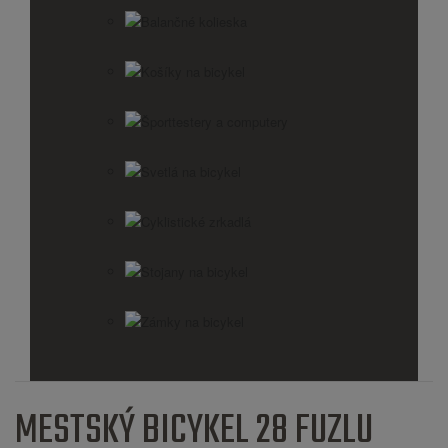
Balančné kolieska
Košíky na bicykel
Športtestery a computery
Svetlá na bicykel
Cyklistické zrkadlá
Stojany na bicykel
Zámky na bicykel
MESTSKÝ BICYKEL 28 FUZLU