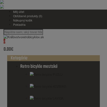
Môj účet
Obľúbené produkty (0)
Nákupný košík
Pokladňa
0
0.00€
Kategórie
Retro bicykle mestské
Retro bicykle FUZLU
Retro bicykle KOZBIKE
Retro bicykle LAVIDA