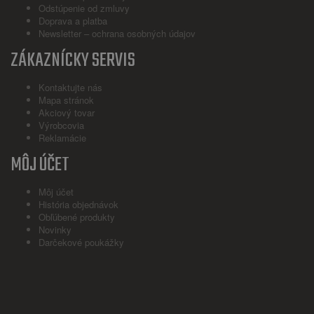
Odstúpenie od zmluvy
Doprava a platba
Newsletter – ochrana osobných údajov
ZÁKAZNÍCKY SERVIS
Kontaktujte nás
Mapa stránok
Akciový tovar
Výrobcovia
Reklamácie
MÔJ ÚČET
Môj účet
História objednávok
Obľúbené produkty
Novinky
Darčekové poukážky