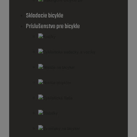
Skladacie bicykle
Príslušenstvo pre bicykle
Košíky
Cyklistické sedačky a vozíky
Nosiče na bicykel
Nosiče bicyklov
Cyklistické fľaše
Blatníky
Zvončeky na bicykel