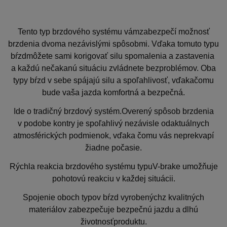
Tento typ brzdového systému vámzabezpečí možnosť
brzdenia dvoma nezávislými spôsobmi. Vďaka tomuto typu
bŕzdmôžete sami korigovať silu spomalenia a zastavenia
a každú nečakanú situáciu zvládnete bezproblémov. Oba
typy bŕzd v sebe spájajú silu a spoľahlivosť, vďakačomu
bude vaša jazda komfortná a bezpečná.
Ide o tradičný brzdový systém.Overený spôsob brzdenia
v podobe kontry je spoľahlivý nezávisle odaktuálnych
atmosférických podmienok, vďaka čomu vás neprekvapí
žiadne počasie.
Rýchla reakcia brzdového systému typuV-brake umožňuje
pohotovú reakciu v každej situácii.
Spojenie oboch typov bŕzd vyrobenýchz kvalitných
materiálov zabezpečuje bezpečnú jazdu a dlhú
životnosťproduktu.