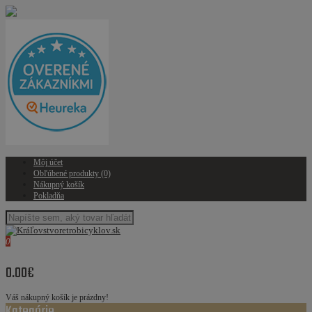
Môj účet
Obľúbené produkty (0)
Nákupný košík
Pokladňa
0
0.00€
Váš nákupný košík je prázdny!
Kategórie