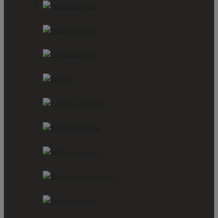
Nosiče na bicykel
Nosiče bicyklov
Cyklistické fľaše
Blatníky
Zvončeky na bicykel
Balančné kolieska
Košíky na bicykel
Športtestery a computery
Svetlá na bicykel