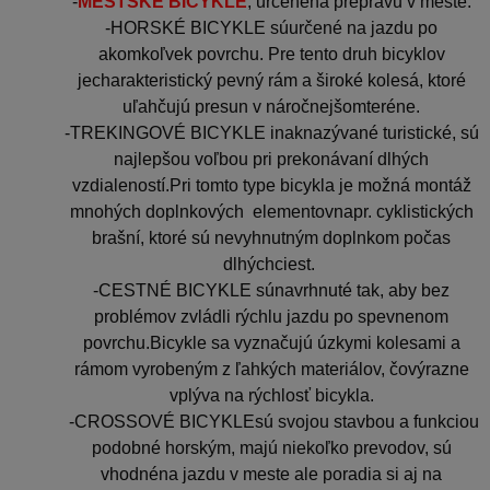
-
MESTSKÉ BICYKLE
, určenéna prepravu v meste.
-HORSKÉ BICYKLE súurčené na jazdu po
akomkoľvek povrchu. Pre tento druh bicyklov
jecharakteristický pevný rám a široké kolesá, ktoré
uľahčujú presun v náročnejšomteréne.
-TREKINGOVÉ BICYKLE inaknazývané turistické, sú
najlepšou voľbou pri prekonávaní dlhých
vzdialeností.Pri tomto type bicykla je možná montáž
mnohých doplnkových elementovnapr. cyklistických
brašní, ktoré sú nevyhnutným doplnkom počas
dlhýchciest.
-CESTNÉ BICYKLE súnavrhnuté tak, aby bez
problémov zvládli rýchlu jazdu po spevnenom
povrchu.Bicykle sa vyznačujú úzkymi kolesami a
rámom vyrobeným z ľahkých materiálov, čovýrazne
vplýva na rýchlosť bicykla.
-CROSSOVÉ BICYKLEsú svojou stavbou a funkciou
podobné horským, majú niekoľko prevodov, sú
vhodnéna jazdu v meste ale poradia si aj na