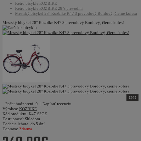
Retro bicykle KOZBIKE
Retro bicykle KOZBIKE 28"s prevodmi
Mestský bicykel 28" Kozbike K47 3 prevodový Bordový, čierne kolesá
Mestský bicykel 28" Kozbike K47 3 prevodový Bordový, čierne kolesá
späť
Počet hodnotení: 0
|
Napísať recenziu
Výrobca:
KOZBIKE
Kód produktu:
K47-S3CZ
Dostupnosť:
Skladom
Dodacia lehota:
do 5 dní
Doprava:
Zdarma