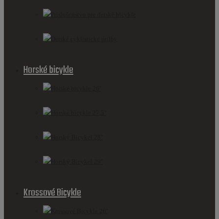
Príslušenstvo pre detské bicykle
Detské cyklistické prilby
Horské bicykle
Horské bicykle 26''
Horské bicykle 27,5''
Horský Bicykel 28''
Horský Bicykel 29''
Krossové Bicykle
Krossové Bicykle 26''