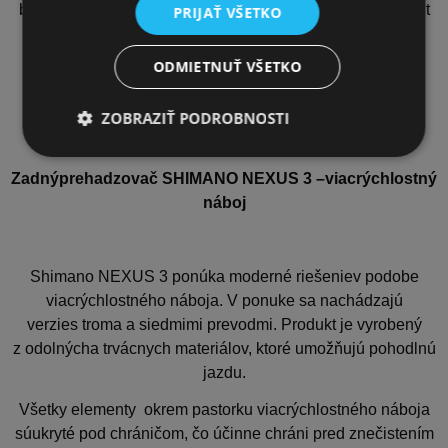
bicykla. Oceľ je kvalitnýmmateriálom, ktorý poskytuje pocit
PRIJAŤ VŠETKO
bezpečia a pevného tela bicykla.
ODMIETNUŤ VŠETKO
ZOBRAZIŤ PODROBNOSTI
Zadnýprehadzovač SHIMANO NEXUS 3 –viacrýchlostný
náboj
Shimano NEXUS 3 ponúka moderné riešeniev podobe
viacrýchlostného náboja. V ponuke sa nachádzajú
verzies troma a siedmimi prevodmi. Produkt je vyrobený
z odolnýcha trvácnych materiálov, ktoré umožňujú pohodlnú
jazdu.
Všetky elementy
okrem pastorku viacrýchlostného náboja
súukryté pod chráničom, čo účinne chráni pred znečistením