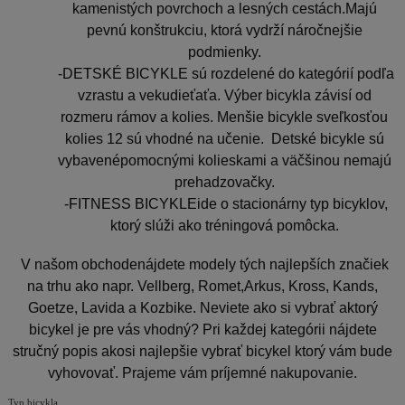
kamenistých povrchoch a lesných cestách.Majú
pevnú konštrukciu, ktorá vydrží náročnejšie
podmienky.
-
DETSKÉ BICYKLE
sú rozdelené do kategórií podľa
vzrastu a vekudieťaťa. Výber bicykla závisí od
rozmeru rámov a kolies. Menšie bicykle sveľkosťou
kolies 12 sú vhodné na učenie. Detské bicykle sú
vybavenépomocnými kolieskami a väčšinou nemajú
prehadzovačky.
-FITNESS BICYKLEide o stacionárny typ bicyklov,
ktorý slúži ako tréningová pomôcka.
V našom obchodenájdete modely tých najlepších značiek
na trhu ako napr. Vellberg, Romet,Arkus, Kross, Kands,
Goetze, Lavida a Kozbike. Neviete ako si vybrať aktorý
bicykel je pre vás vhodný? Pri každej kategórii nájdete
stručný popis akosi najlepšie vybrať bicykel ktorý vám bude
vyhovovať. Prajeme vám príjemné nakupovanie.
Typ bicykla