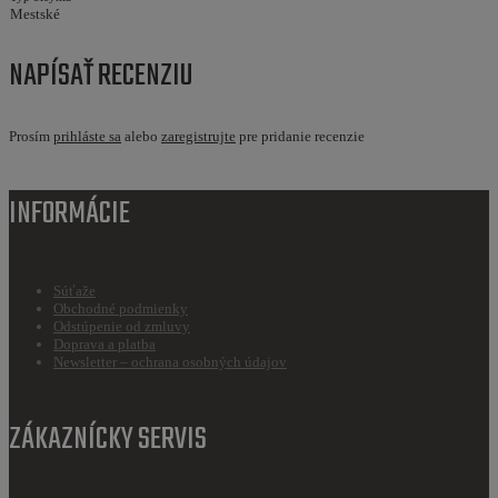
Mestské
NAPÍSAŤ RECENZIU
Prosím
prihláste sa
alebo
zaregistrujte
pre pridanie recenzie
INFORMÁCIE
Súťaže
Obchodné podmienky
Odstúpenie od zmluvy
Doprava a platba
Newsletter – ochrana osobných údajov
ZÁKAZNÍCKY SERVIS