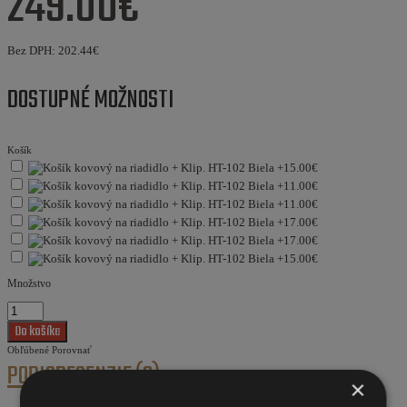
249.00€
Bez DPH:
202.44€
DOSTUPNÉ MOŽNOSTI
Košík
Množstvo
Obľúbené
Porovnať
POPIS
RECENZIE (0)
×
Retro bicykle sú určené na prepravu po rovinatom povrchu. Sú