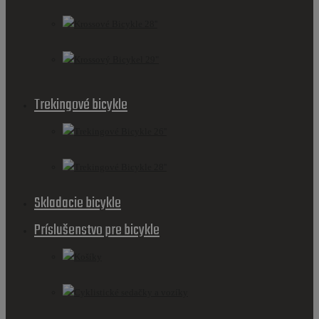
Krossové Bicykle 28''
Krossový Bicykel 29"
Trekingové bicykle
Trekingové Bicykle 26''
Trekingové Bicykle 28''
Skladacie bicykle
Príslušenstvo pre bicykle
Košíky
Cyklistické sedačky a vozíky