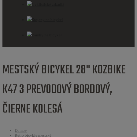
Cyklistické zrkadlá
Stojany na bicykel
Zámky na bicykel
MESTSKÝ BICYKEL 28" KOZBIKE
K47 3 PREVODOVÝ BORDOVÝ,
ČIERNE KOLESÁ
Domov
Retro bicykle mestské