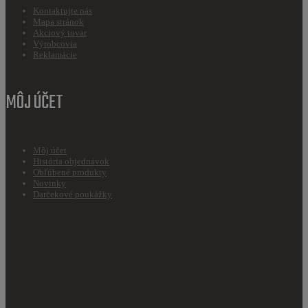
Kontaktujte nás
Mapa stránok
Akciový tovar
Výrobcovia
Reklamácie
MÔJ ÚČET
Môj účet
História objednávok
Obľúbené produkty
Novinky
Darčekové poukážky