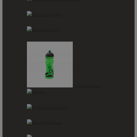
Nosiče na bicykel
Nosiče bicyklov
Cyklistické fľaše
Blatníky
Zvončeky na bicykel
Balančné kolieska