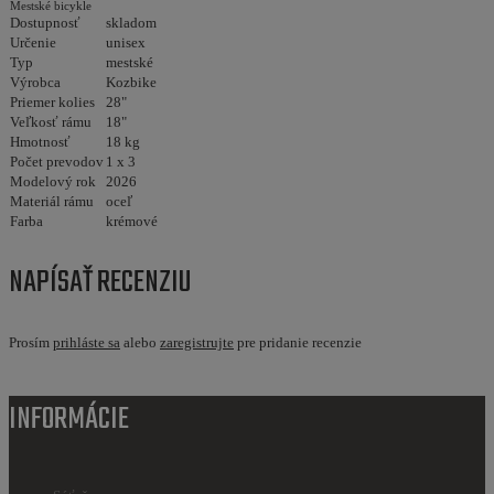
Mestské bicykle
Dostupnosť
skladom
Určenie
unisex
Typ
mestské
Výrobca
Kozbike
Priemer kolies
28"
Veľkosť rámu
18"
Hmotnosť
18 kg
Počet prevodov
1 x 3
Modelový rok
2026
Materiál rámu
oceľ
Farba
krémové
NAPÍSAŤ RECENZIU
Prosím
prihláste sa
alebo
zaregistrujte
pre pridanie recenzie
INFORMÁCIE