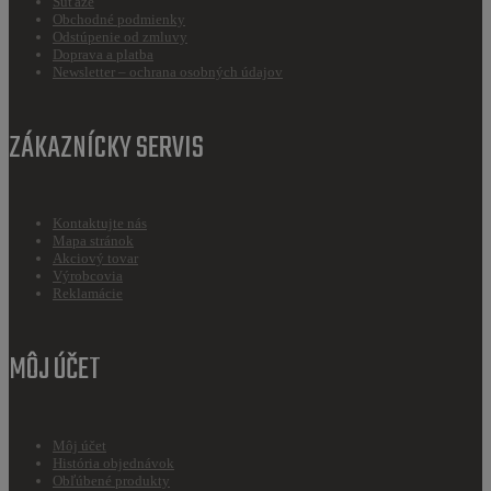
Súťaže
Obchodné podmienky
Odstúpenie od zmluvy
Doprava a platba
Newsletter – ochrana osobných údajov
ZÁKAZNÍCKY SERVIS
Kontaktujte nás
Mapa stránok
Akciový tovar
Výrobcovia
Reklamácie
MÔJ ÚČET
Môj účet
História objednávok
Obľúbené produkty