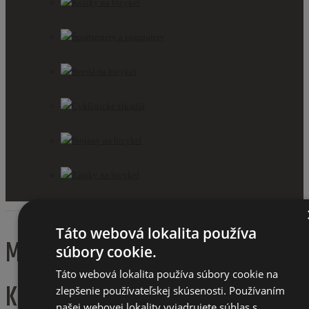
Košíky na bicykel
Športtestery a computery
Svetlá na bicykel
Cyklistické zrkadlá
Stojany na bicykel
Zámky na bicykel
Táto webová lokalita používa
MESTSKÝ BICYKEL 28" KOZBIKE
súbory cookie.
Táto webová lokalita používa súbory cookie na
K23 3 PREVODOVÝ KRÉMOVO -
zlepšenie používateľskej skúsenosti. Používaním
našej webovej lokality vyjadrujete súhlas s