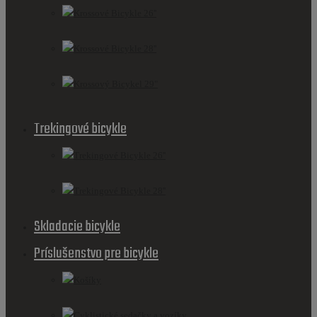
Krossové Bicykle 26''
Krossové Bicykle 28''
Krossový Bicykel 29"
Trekingové bicykle
Trekingové Bicykle 26''
Trekingové Bicykle 28''
Skladacie bicykle
Príslušenstvo pre bicykle
Košíky
Cyklistické sedačky a vozíky