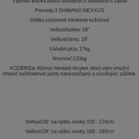
Výplňdo košíka podľa dostupných skladových zásob
Prevody:3 SHIMANO NEXXUS
Ráfiky:zosilnené hliníkové kužeľové
Veľkosťkolies: 28"
Veľkosťrámu: 18"
Váhabicykla: 17kg
Nosnosť:120kg
KOZBIKEje štýlový mestský bicykel, ktorý vám umožní
zmeniť každodenné jazdy nanezvyčajný a vzrušujúci zážitok.
Veľkosť26" na výšku osoby 150 - 170cm
Veľkosť28" na výšku osoby 160 - 185cm