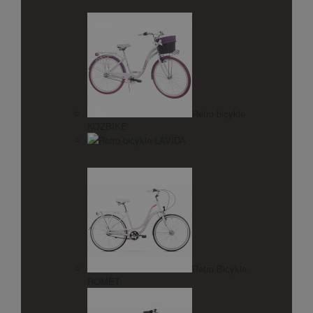
Retro bicykle
KOZBIKE
Retro bicykle LAVIDA
Retro Bicykle
ROMET