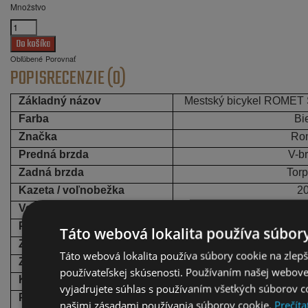
Množstvo
Obľúbené
Porovnať
POPIS
RECENZIE (0)
Základný názov
Mestský bicykel ROME
Farba
Bi
Značka
Ro
Predná brzda
V-b
Zadná brzda
Tor
Kazeta / voľnobežka
2
Volant
Oceľ 
Predné svietidlo
1 LED
Táto webová lokalita používa súbory
Zadné svietidlo
3-LED
Táto webová lokalita používa súbory cookie na zlep
Zadné posúvače
Shimano Nexu
používateľskej skúsenosti. Používaním našej webovej
Kľukový mechanizmus
Cyklón CTL-3-
vyjadrujete súhlas s používaním všetkých súborov co
Predstavec riadenia
Oc
našimi zásadami používania súborov cookie.
Prečíta