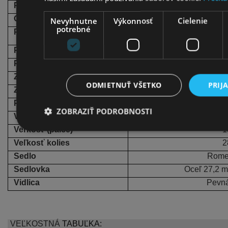
Pohon
3 prevodo
Obruče
Hliníkové d
Nevyhnutne
Výkonnosť
Cielenie
potrebné
Pneumatiky
28x1
Pedále
FP-
Predný náboj
Shimano Nex
Zadný náboj
Shimano Nex
ODMIETNUŤ VŠETKO
PRIJ
Zadná prehadzovačka
Shimano Nexu
Pohlavie
Že
ZOBRAZIŤ PODROBNOSTI
Veľkosť
Veľkosť (palce)
1
Veľkosť kolies
2
Sedlo
Romet
Sedlovka
Oceľ 27,2 
Vidlica
Pevná
VEĽKOSTNÁ
TABUĽKA: