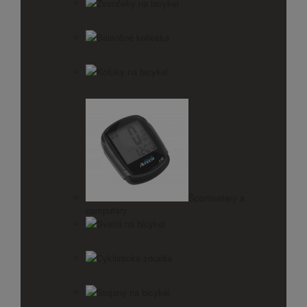
Zvončeky na bicykel
Balančné kolieska
Košíky na bicykel
Športtestery a
computery
Svetlá na bicykel
Cyklistické zrkadlá
Stojany na bicykel