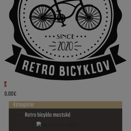
0
0.00€
Kategórie
Retro bicykle mestské
Retro bicykle FUZLU