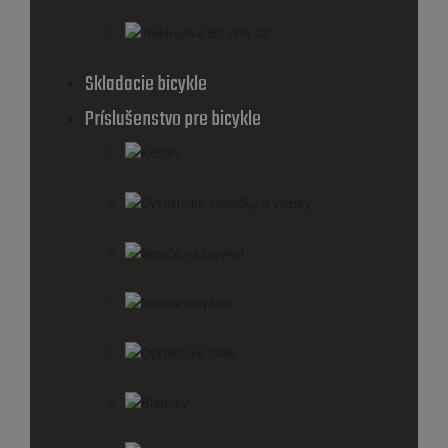
Trekingové Bicykle 28''
Skladacie bicykle
Príslušenstvo pre bicykle
Košíky
Cyklistické sedačky a vozíky
Nosiče na bicykel
Nosiče bicyklov
Cyklistické fľaše
Blatníky