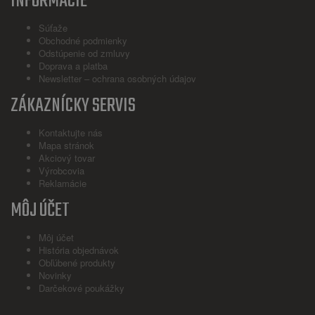
INFORMÁCIE
Súťaže
Obchodné podmienky
Odstúpenie od zmluvy
Doprava a platba
Newsletter – ochrana osobných údajov
ZÁKAZNÍCKY SERVIS
Kontaktujte nás
Mapa stránok
Akciový tovar
Výrobcovia
Reklamácie
MÔJ ÚČET
Môj účet
História objednávok
Obľúbené produkty
Novinky
Darčekové poukážky