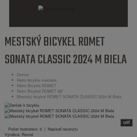
Zámky na bicykel
MESTSKÝ BICYKEL ROMET
SONATA CLASSIC 2024 M BIELA
Domov
Retro bicykle mestské
Retro Bicykle ROMET
Retro Bicykel ROMET 28''
Mestský bicykel ROMET SONATA CLASSIC 2024 M Biela
späť
Počet hodnotení: 0
|
Napísať recenziu
Výrobca:
Romet