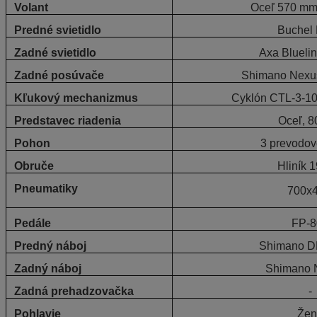
Volant
Oceľ 570 mm
Predné svietidlo
Buchel 
Zadné svietidlo
Axa Blueli
Zadné posúvače
Shimano Nexus,
Kľukový mechanizmus
Cyklón CTL-3-1
Predstavec riadenia
Oceľ, 
Pohon
3 prevodov
Obruče
Hliník 
Pneumatiky
700x
Pedále
FP-8
Predný náboj
Shimano D
Zadný náboj
Shimano 
Zadná prehadzovačka
-
Pohlavie
Žen