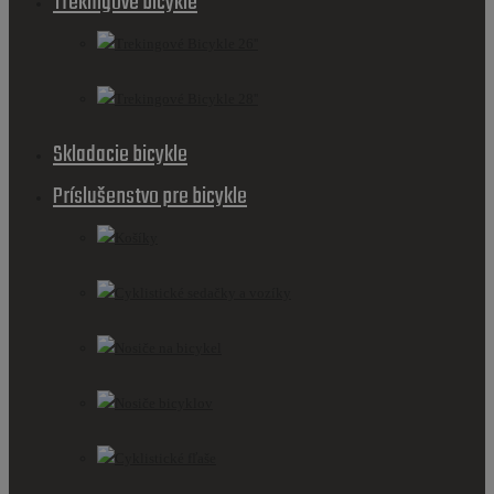
Trekingové bicykle
Trekingové Bicykle 26''
Trekingové Bicykle 28''
Skladacie bicykle
Príslušenstvo pre bicykle
Košíky
Cyklistické sedačky a vozíky
Nosiče na bicykel
Nosiče bicyklov
Cyklistické fľaše