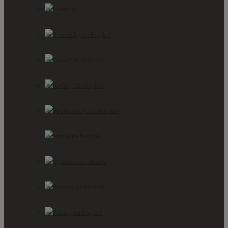
Blatníky
Zvončeky na bicykel
Balančné kolieska
Košíky na bicykel
Športtestery a computery
Svetlá na bicykel
Cyklistické zrkadlá
Stojany na bicykel
Zámky na bicykel