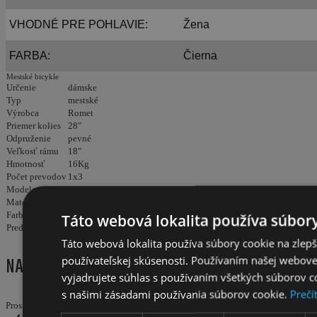
VHODNÉ PRE POHLAVIE:
Žena
FARBA:
Čierna
Mestské bicykle
Určenie
dámske
Typ
mestské
Výrobca
Romet
Priemer kolies
28"
Odpruženie
pevné
Veľkosť rámu
18"
Hmotnosť
16Kg
Počet prevodov
1x3
Modelový rok
2025
Materiál rámu
oceľ
Farba
čierna
Táto webová lokalita používa súbory
Predný zdvih
Táto webová lokalita používa súbory cookie na zlep
NAPÍSAŤ RECENZIU
používateľskej skúsenosti. Používaním našej webovej
vyjadrujete súhlas s používaním všetkých súborov c
s našimi zásadami používania súborov cookie.
Prečí
Prosím
prihláste sa
alebo
zaregistrujte
pre pridanie recenzie