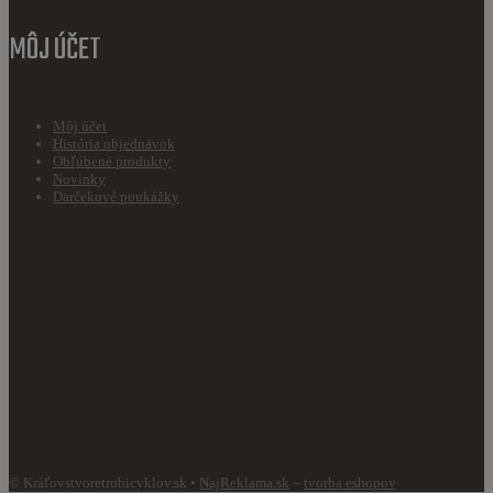
MÔJ ÚČET
Môj účet
História objednávok
Obľúbené produkty
Novinky
Darčekové poukážky
© Kráľovstvoretrobicyklov.sk •
NajReklama.sk
–
tvorba eshopov