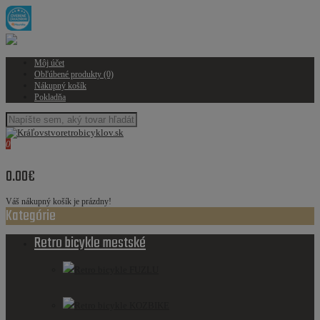
Môj účet
Obľúbené produkty (0)
Nákupný košík
Pokladňa
0
0.00€
Váš nákupný košík je prázdny!
Kategórie
Retro bicykle mestské
Retro bicykle FUZLU
Retro bicykle KOZBIKE