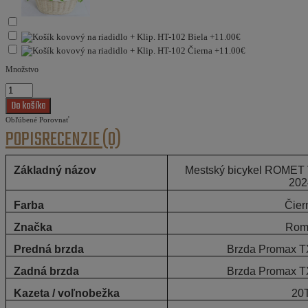
Množstvo
Obľúbené
Porovnať
POPIS
RECENZIE (0)
Základný názov
Mestský bicykel ROME
202
Farba
Čier
Značka
Rom
Predná brzda
Brzda Promax T
Zadná brzda
Brzda Promax T
Kazeta / voľnobežka
20