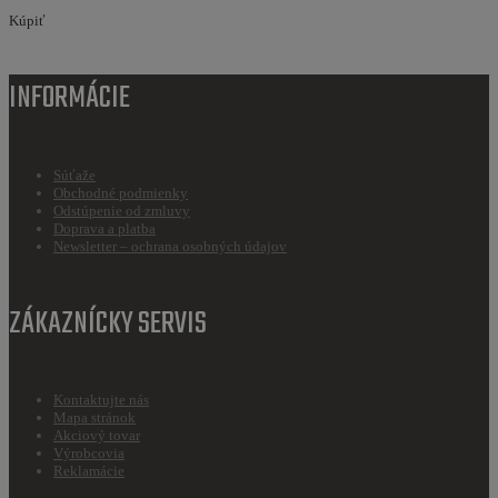
Kúpiť
INFORMÁCIE
Súťaže
Obchodné podmienky
Odstúpenie od zmluvy
Doprava a platba
Newsletter – ochrana osobných údajov
ZÁKAZNÍCKY SERVIS
Kontaktujte nás
Mapa stránok
Akciový tovar
Výrobcovia
Reklamácie