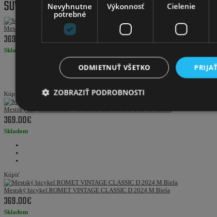
SÚVISIACE PRODUKTY
Nevyhnutne
Výkonnosť
Cielenie
potrebné
Mestský bicykel ROMET VINTAGE CLASSIC D 2024 L Biela
369.00€
Skladom
ODMIETNUŤ VŠETKO
PRIJA
ZOBRAZIŤ PODROBNOSTI
Kúpiť
Mestský bicykel ROMET VINTAGE CLASSIC D 2024 L Čierna
369.00€
Skladom
Kúpiť
Mestský bicykel ROMET VINTAGE CLASSIC D 2024 M Biela
369.00€
Skladom