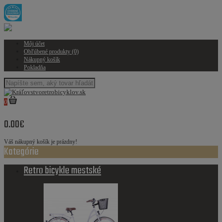
Môj účet
Obľúbené produkty (0)
Nákupný košík
Pokladňa
0
0.00€
Váš nákupný košík je prázdny!
Kategórie
Retro bicykle mestské