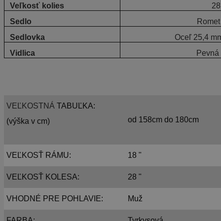
Veľkosť kolies
28
Sedlo
Romet 
Sedlovka
Oceľ 25,4 m
Vidlica
Pevná 
VEĽKOSTNÁ
TABUĽKA:
od 158cm do 180cm
(výška v cm)
VEĽKOSŤ RÁMU:
18 "
VEĽKOSŤ KOLESA:
28 "
VHODNÉ PRE POHLAVIE:
Muž
FARBA:
Tyrkysová