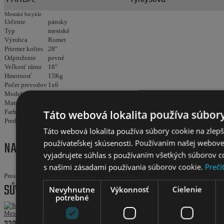
Mestské bicykle
Určenie
pánsky
Typ
mestské
Výrobca
Romet
Priemer kolies
28"
Odpruženie
pevné
Veľkosť rámu
18"
Hmotnosť
15Kg
Počet prevodov
1x6
Modelový rok
2025
Materiál rámu
oceľ
Táto webová lokalita používa súbory
Farba
tyrkysová
Predný zdvih
Táto webová lokalita používa súbory cookie na zlep
používateľskej skúsenosti. Používaním našej webovej
NAPÍSAŤ RECENZIU
vyjadrujete súhlas s používaním všetkých súborov c
s našimi zásadami používania súborov cookie.
Prečí
Prosím
prihláste sa
alebo
zaregistrujte
pre pridanie recenzie
SÚVISIACE PRODUKTY
Nevyhnutne
Výkonnosť
Cielenie
potrebné
Mestský bicykel ROMET VINTAGE ECO D Biela L