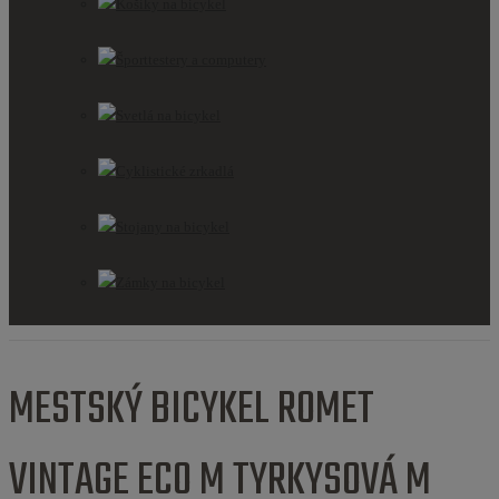
Košíky na bicykel
Športtestery a computery
Svetlá na bicykel
Cyklistické zrkadlá
Stojany na bicykel
Zámky na bicykel
MESTSKÝ BICYKEL ROMET
VINTAGE ECO M TYRKYSOVÁ M