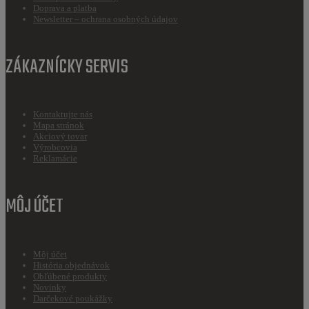
Doprava a platba
Newsletter – ochrana osobných údajov
ZÁKAZNÍCKY SERVIS
Kontaktujte nás
Mapa stránok
Akciový tovar
Výrobcovia
Reklamácie
MÔJ ÚČET
Môj účet
História objednávok
Obľúbené produkty
Novinky
Darčekové poukážky