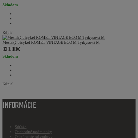
Skladom
Kúpiť
Mestský bicykel ROMET VINTAGE ECO M Tyrkysová M
339.00€
Skladom
Kúpiť
INFORMÁCIE
Súťaže
Obchodné podmienky
Odstúpenie od zmluvy