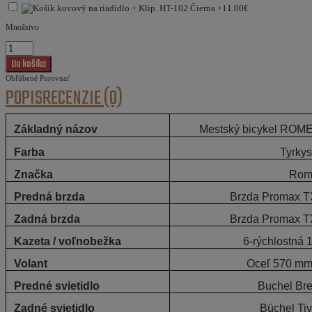
Množstvo
Obľúbené
Porovnať
POPIS
RECENZIE (0)
Základný názov
Mestský bicykel RO
Farba
Tyrky
Značka
Rom
Predná brzda
Brzda Promax T
Zadná brzda
Brzda Promax T
Kazeta / voľnobežka
6-rýchlostná 
Volant
Oceľ 570 mm
Predné svietidlo
Buchel Br
Zadné svietidlo
Büchel Tiv