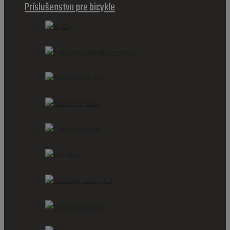
Príslušenstvo pre bicykle
Košíky
Cyklistické sedačky a vozíky
Nosiče na bicykel
Nosiče bicyklov
Cyklistické fľaše
Blatníky
Zvončeky na bicykel
Balančné kolieska