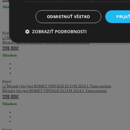
339.00€
Skladom
ODMIETNUŤ VŠETKO
PRIJA
ZOBRAZIŤ PODROBNOSTI
Kúpiť
Mestský bicykel ROMET VINTAGE ECO D Červená M
339.00€
Skladom
Kúpiť
Mestský bicykel ROMET VINTAGE ECO M 2024 L Tmavozelená
339.00€
Skladom
Kúpiť