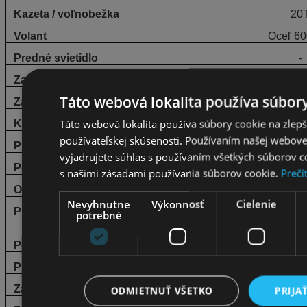
Kazeta / voľnobežka
20
Volant
Oceľ 6
Predné svietidlo
-
Zadné svietidlo
-
Táto webová lokalita používa súbory
Zadné posúvače
-
Táto webová lokalita používa súbory cookie na zlep
Kľukový mechanizmus
Cyklón AL-4-101S
používateľskej skúsenosti. Používaním našej webovej
Predstavec riadenia
Skladací
vyjadrujete súhlas s používaním všetkých súborov c
Pohon
1 prevodov
s našimi zásadami používania súborov cookie.
Prečí
Obruče
Hliníkové dv
Nevyhnutne
Výkonnosť
Cielenie
Pneumatiky
potrebné
20x1
Pedále
VP-F
Predný náboj
Oce
Zadný náboj
Oce
ODMIETNUŤ VŠETKO
PRIJA