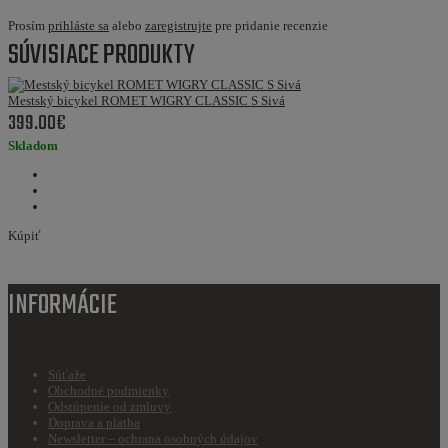
Prosím
prihláste sa
alebo
zaregistrujte
pre pridanie recenzie
SÚVISIACE PRODUKTY
Mestský bicykel ROMET WIGRY CLASSIC S Sivá
399.00€
Skladom
Kúpiť
INFORMÁCIE
Súťaže
Obchodné podmienky
Odstúpenie od zmluvy
Doprava a platba
Newsletter – ochrana osobných údajov