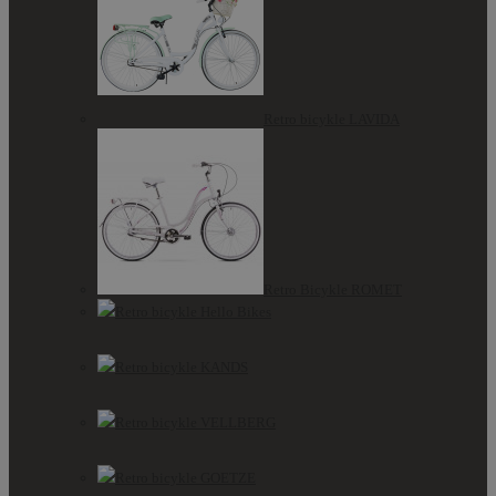
Retro bicykle LAVIDA
Retro Bicykle ROMET
Retro bicykle Hello Bikes
Retro bicykle KANDS
Retro bicykle VELLBERG
Retro bicykle GOETZE