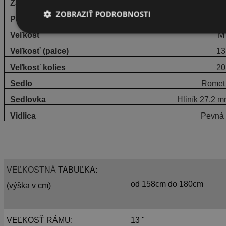
Zadná prehadzovačka
-
ZOBRAZIŤ PODROBNOSTI
Pohlavie
Unis
Veľkosť
M
Veľkosť (palce)
13
Veľkosť kolies
20
Sedlo
Romet 
Sedlovka
Hliník 27,2 
Vidlica
Pevná 
VEĽKOSTNÁ
TABUĽKA:
od 158cm do 180cm
(výška v cm)
VEĽKOSŤ RÁMU:
13 "