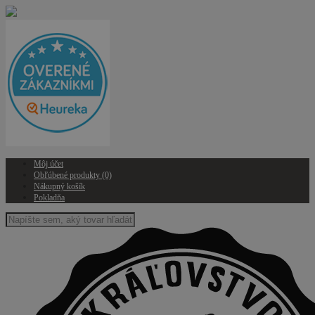
Môj účet
Obľúbené produkty (0)
Nákupný košík
Pokladňa