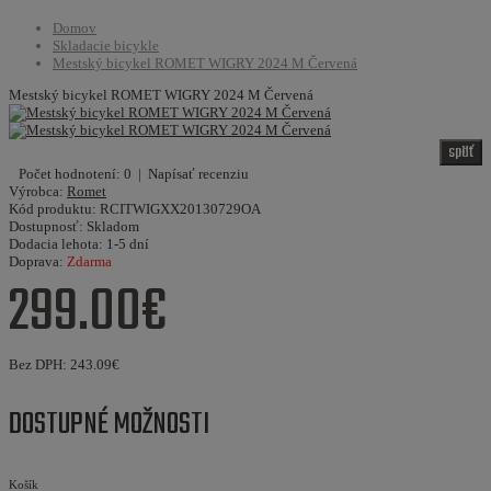
Domov
Skladacie bicykle
Mestský bicykel ROMET WIGRY 2024 M Červená
Mestský bicykel ROMET WIGRY 2024 M Červená
späť
Počet hodnotení: 0
|
Napísať recenziu
Výrobca:
Romet
Kód produktu:
RCITWIGXX20130729OA
Dostupnosť:
Skladom
Dodacia lehota:
1-5 dní
Doprava:
Zdarma
299.00€
Bez DPH:
243.09€
DOSTUPNÉ MOŽNOSTI
Košík