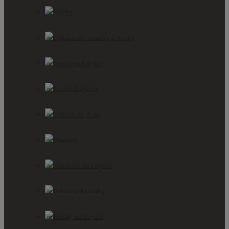
Košíky
Cyklistické sedačky a vozíky
Nosiče na bicykel
Nosiče bicyklov
Cyklistické fľaše
Blatníky
Zvončeky na bicykel
Balančné kolieska
Košíky na bicykel