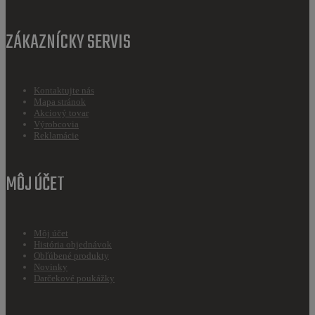
ZÁKAZNÍCKY SERVIS
Kontaktujte nás
Mapa stránok
Akciový tovar
Výrobcovia
Reklamácie
MÔJ ÚČET
Môj účet
História objednávok
Obľúbené produkty
Novinky
Darčekové poukážky