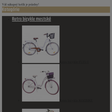
Váš nákupný košík je prázdny!
Kategórie
Retro bicykle mestské
Retro bicykle FUZLU
Retro bicykle KOZBIKE