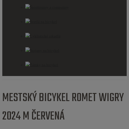
Športtestery a computery
Svetlá na bicykel
Cyklistické zrkadlá
Stojany na bicykel
Zámky na bicykel
MESTSKÝ BICYKEL ROMET WIGRY
2024 M ČERVENÁ