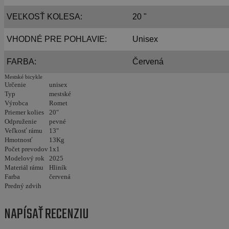
VEĽKOSŤ KOLESA:
20 "
VHODNÉ PRE POHLAVIE:
Unisex
FARBA:
Červená
Mestské bicykle
Určenie
unisex
Typ
mestské
Výrobca
Romet
Priemer kolies
20"
Odpruženie
pevné
Veľkosť rámu
13"
Hmotnosť
13Kg
Počet prevodov
1x1
Modelový rok
2025
Materiál rámu
Hliník
Farba
červená
Predný zdvih
NAPÍSAŤ RECENZIU