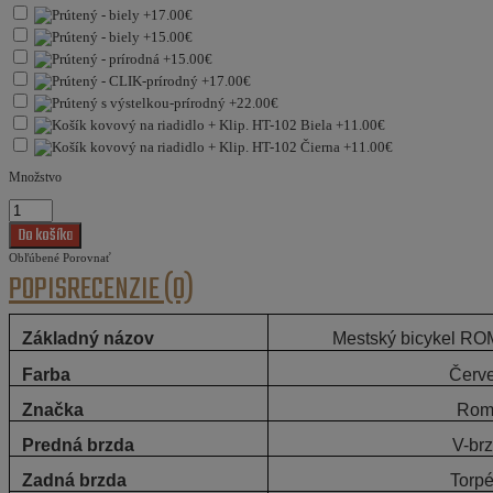
Množstvo
Obľúbené
Porovnať
POPIS
RECENZIE (0)
Základný názov
Mestský bicykel R
Farba
Červ
Značka
Rom
Predná brzda
V-br
Zadná brzda
Torp