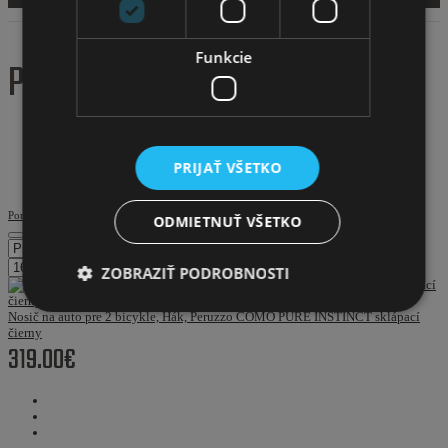
Funkcie
PERUZZO
Domov
PRIJAŤ VŠETKO
Značky
PERUZZO
Porovnať výrobok (0)
ODMIETNUŤ VŠETKO
ZOBRAZIŤ PODROBNOSTI
Nosič na auto pre 2 bicykle, Hák, Peruzzo COMO PURE INSTINCT sklápací
čierny
319.00€