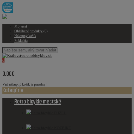
Môj účet
Obľúbené produkty (0)
Nákupný košík
Pokladňa
0
0.00€
Váš nákupný košík je prázdny!
Kategórie
Retro bicykle mestské
Retro bicykle FUZLU
Retro bicykle KOZBIKE