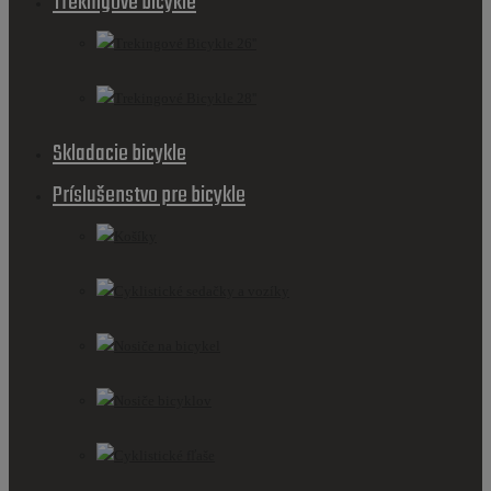
Trekingové bicykle
Trekingové Bicykle 26''
Trekingové Bicykle 28''
Skladacie bicykle
Príslušenstvo pre bicykle
Košíky
Cyklistické sedačky a vozíky
Nosiče na bicykel
Nosiče bicyklov
Cyklistické fľaše