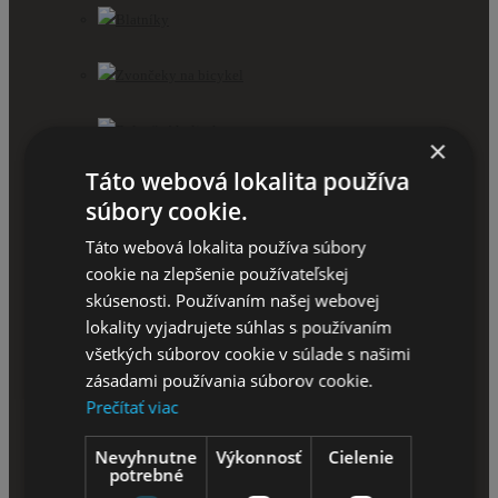
Blatníky
Zvončeky na bicykel
Balančné kolieska
×
Táto webová lokalita používa
Košíky na bicykel
súbory cookie.
Športtestery a computery
Táto webová lokalita používa súbory
cookie na zlepšenie používateľskej
skúsenosti. Používaním našej webovej
Svetlá na bicykel
lokality vyjadrujete súhlas s používaním
všetkých súborov cookie v súlade s našimi
Cyklistické zrkadlá
zásadami používania súborov cookie.
Prečítať viac
Stojany na bicykel
Nevyhnutne
Výkonnosť
Cielenie
Zámky na bicykel
potrebné