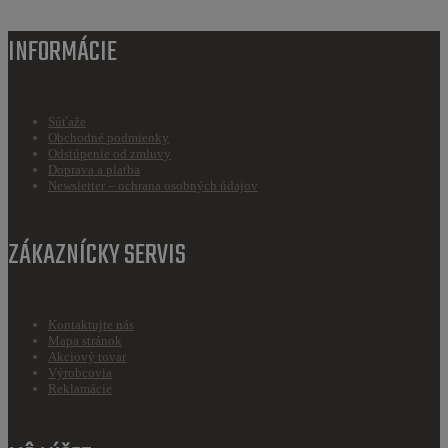
INFORMÁCIE
Súťaže
Obchodné podmienky
Odstúpenie od zmluvy
Doprava a platba
Newsletter – ochrana osobných údajov
ZÁKAZNÍCKY SERVIS
Kontaktujte nás
Mapa stránok
Akciový tovar
Výrobcovia
Reklamácie