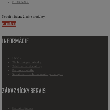
PROX NAOS
Neboli nájdené žiadne produkty.
Pokračovať
INFORMÁCIE
Súťaže
Obchodné podmienky
Odstúpenie od zmluvy
Doprava a platba
Newsletter – ochrana osobných údajov
ZÁKAZNÍCKY SERVIS
Kontaktujte nás