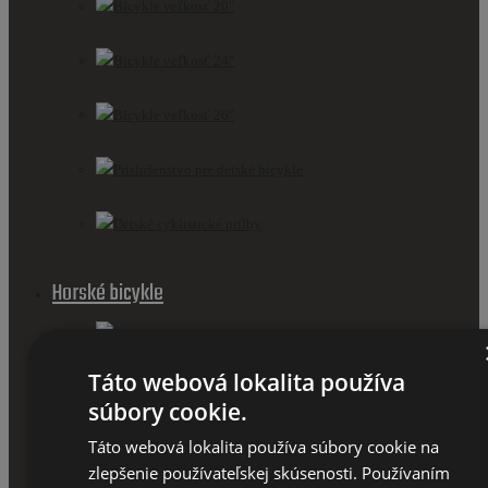
Bicykle veľkosť 20"
Bicykle veľkosť 24"
Bicykle veľkosť 26"
Príslušenstvo pre detské bicykle
Detské cyklistické prilby
Horské bicykle
Horské bicykle 26''
Táto webová lokalita používa
Horské bicykle 27,5''
súbory cookie.
Horský Bicykel 28''
Táto webová lokalita používa súbory cookie na
zlepšenie používateľskej skúsenosti. Používaním