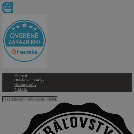
Môj účet
Obľúbené produkty (0)
Nákupný košík
Pokladňa