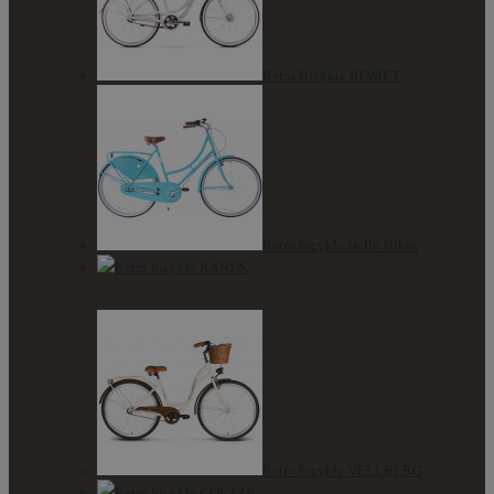
Retro Bicykle ROMET
Retro bicykle Hello Bikes
Retro bicykle KANDS
Retro bicykle VELLBERG
Retro bicykle GOETZE