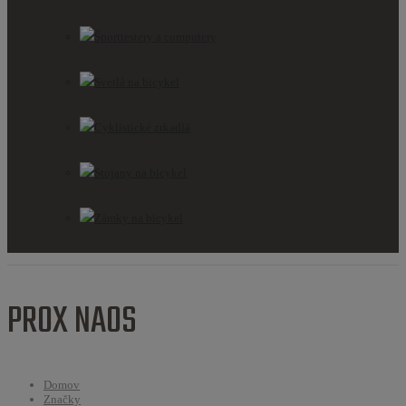
Športtestery a computery
Svetlá na bicykel
Cyklistické zrkadlá
Stojany na bicykel
Zámky na bicykel
PROX NAOS
Domov
Značky