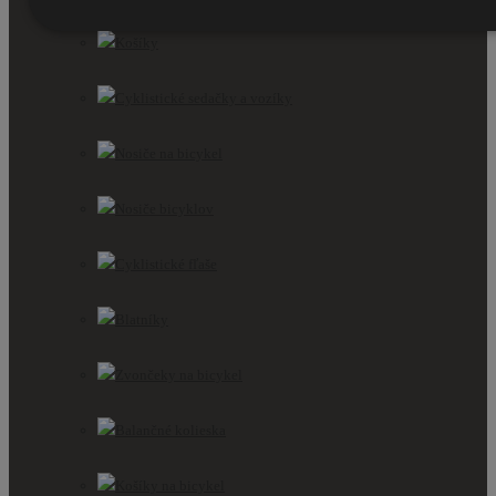
Príslušenstvo pre bicykle
Košíky
Cyklistické sedačky a vozíky
Nosiče na bicykel
Nosiče bicyklov
Cyklistické fľaše
Blatníky
Zvončeky na bicykel
Balančné kolieska
Košíky na bicykel