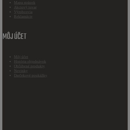
Mapa stránok
Akciový tovar
Výrobcovia
Reklamácie
MÔJ ÚČET
Môj účet
História objednávok
Obľúbené produkty
Novinky
Darčekové poukážky