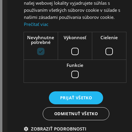
našej webovej lokality vyjadrujete súhlas s
Horský Bicykel 29''
používaním všetkých súborov cookie v súlade s
našimi zásadami používania súborov cookie.
Krossové Bicykle
Prečítať viac
Krossové Bicykle 26''
Nevyhnutne
Výkonnosť
Cielenie
potrebné
Krossové Bicykle 28''
Krossový Bicykel 29"
Funkcie
Trekingové bicykle
Trekingové Bicykle 26''
PRIJAŤ VŠETKO
Trekingové Bicykle 28''
ODMIETNUŤ VŠETKO
Skladacie bicykle
ZOBRAZIŤ PODROBNOSTI