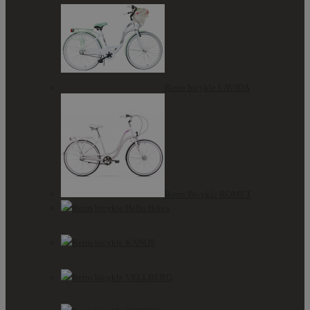
Retro bicykle LAVIDA
Retro Bicykle ROMET
Retro bicykle Hello Bikes
Retro bicykle KANDS
Retro bicykle VELLBERG