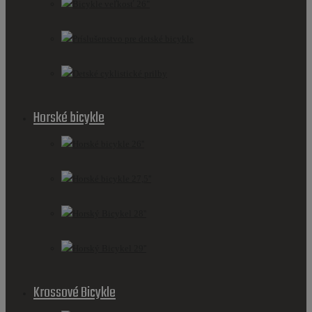
Bicykle veľkosť 26"
Príslušenstvo pre detské bicykle
Detské cyklistické prilby
Horské bicykle
Horské bicykle 26''
Horské bicykle 27,5''
Horský Bicykel 28''
Horský Bicykel 29''
Krossové Bicykle