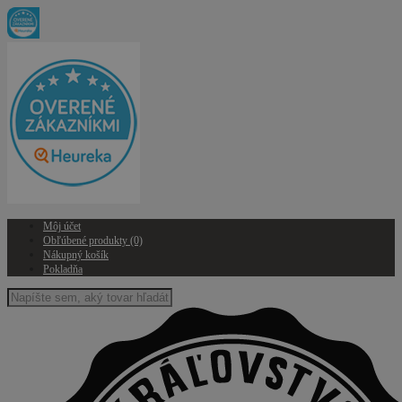
Môj účet
Obľúbené produkty (0)
Nákupný košík
Pokladňa