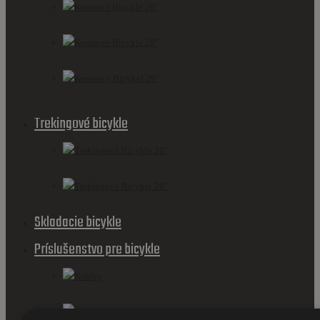
Krossové Bicykle 26''
Krossové Bicykle 28''
Krossový Bicykel 29"
Trekingové bicykle
Trekingové Bicykle 26''
Trekingové Bicykle 28''
Skladacie bicykle
Príslušenstvo pre bicykle
Košíky
Cyklistické sedačky a vozíky