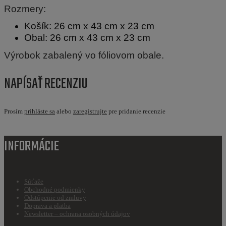
Rozmery:
Košík: 26 cm x 43 cm x 23 cm
Obal: 26 cm x 43 cm x 23 cm
Výrobok zabalený vo fóliovom obale.
NAPÍSAŤ RECENZIU
Prosím
prihláste sa
alebo
zaregistrujte
pre pridanie recenzie
INFORMÁCIE
Súťaže
Obchodné podmienky
Odstúpenie od zmluvy
Doprava a platba
Newsletter – ochrana osobných údajov