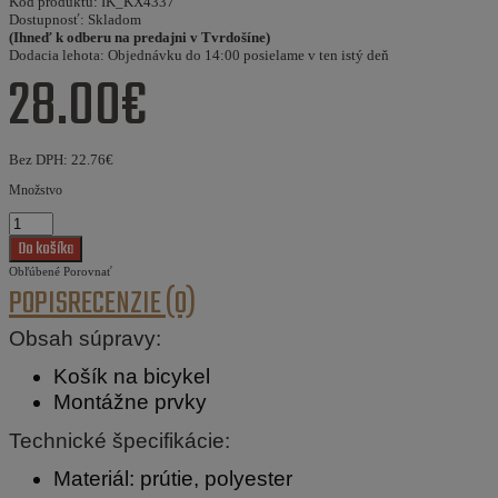
Kód produktu:
IK_KX4337
Dostupnosť:
Skladom
(Ihneď k odberu na predajni v Tvrdošíne)
Dodacia lehota:
Objednávku do 14:00 posielame v ten istý deň
28.00€
Bez DPH:
22.76€
Množstvo
Obľúbené
Porovnať
POPIS
RECENZIE (0)
Obsah súpravy:
Košík na bicykel
Montážne prvky
Technické špecifikácie:
Materiál: prútie, polyester