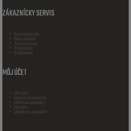
ZÁKAZNÍCKY SERVIS
Kontaktujte nás
Mapa stránok
Akciový tovar
Výrobcovia
Reklamácie
MÔJ ÚČET
Môj účet
História objednávok
Obľúbené produkty
Novinky
Darčekové poukážky