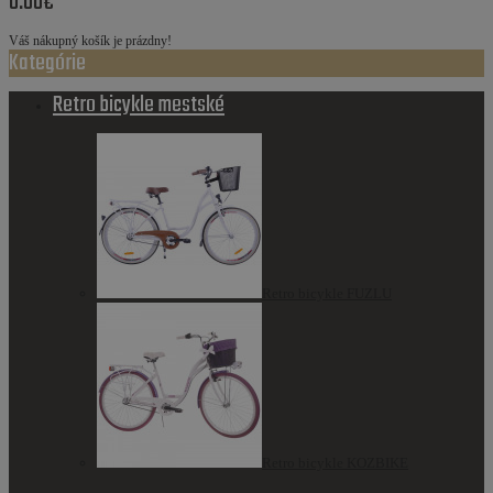
0.00€
Váš nákupný košík je prázdny!
Kategórie
Retro bicykle mestské
Retro bicykle FUZLU
Retro bicykle KOZBIKE