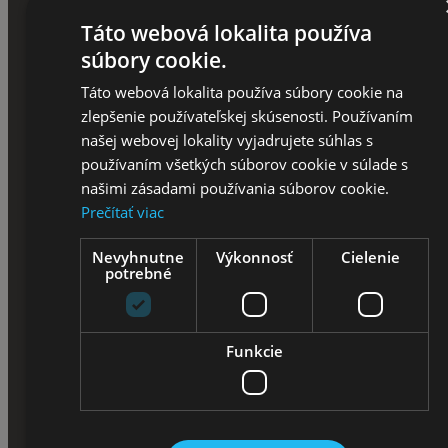
Táto webová lokalita používa
Nosiče na bicykel
súbory cookie.
Nosiče bicyklov
Táto webová lokalita používa súbory cookie na
zlepšenie používateľskej skúsenosti. Používaním
našej webovej lokality vyjadrujete súhlas s
Cyklistické fľaše
používaním všetkých súborov cookie v súlade s
našimi zásadami používania súborov cookie.
Blatníky
Prečítať viac
Zvončeky na bicykel
Nevyhnutne
Výkonnosť
Cielenie
potrebné
Balančné kolieska
Košíky na bicykel
Funkcie
Športtestery a computery
Svetlá na bicykel