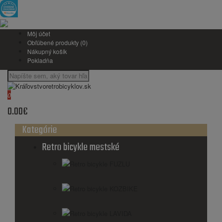
Môj účet
Obľúbené produkty (0)
Nákupný košík
Pokladňa
0
0.00€
Kategórie
Retro bicykle mestské
Retro bicykle FUZLU
Retro bicykle KOZBIKE
Retro bicykle LAVIDA