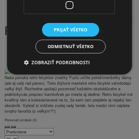
RETRO BICYKLE FUZLU 26"
PRIJAŤ VŠETKO
ODMIETNUŤ VŠETKO
Domov
Retro bicykle mestské
Retro bicykle FUZLU
ZOBRAZIŤ PODROBNOSTI
Retro bicykle FUZLU 26"
Naša ponuka retro bicyklov značky Fuzlu určite potešímevšetky dámy
(ale aj celý rad pánov). Tieto štýlové mestské retro bicykle vámdodajú
veľký štýl. Rozhodne upútajú pozornosť každého okoloidúceho a
praktickyvás prepraví kamkoľvek po meste aj dedine. Retro bicykel má
kvalitný rám a kolesástavané na to, že sem tam prejdete aj nejaký ten
obrubník. Vybrať si môžete zcelej rady farieb. Iste medzi nimi nájdete
svojho favorita (s veľkým"f").
Porovnať výrobok (0)