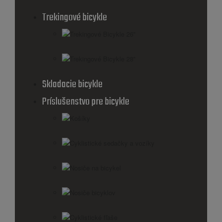
Trekingové bicykle
Trekingové Bicykle 26''
Trekingové Bicykle 28''
Skladacie bicykle
Príslušenstvo pre bicykle
Košíky
Cyklistické sedačky a vozíky
Nosiče na bicykel
Nosiče bicyklov
Cyklistické fľaše