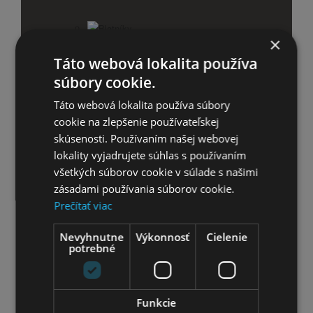
Blatníky
×
Táto webová lokalita používa
Zvončeky na bicykel
súbory cookie.
Balančné kolieska
Táto webová lokalita používa súbory
cookie na zlepšenie používateľskej
Košíky na bicykel
skúsenosti. Používaním našej webovej
lokality vyjadrujete súhlas s používaním
Športtestery a computery
všetkých súborov cookie v súlade s našimi
zásadami používania súborov cookie.
Svetlá na bicykel
Prečítať viac
Nevyhnutne
Výkonnosť
Cielenie
Cyklistické zrkadlá
potrebné
Stojany na bicykel
Funkcie
Zámky na bicykel