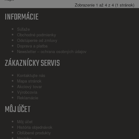
Zobrazenie 1 až 4 z 4 (1 stránok)
INFORMÁCIE
Súťaže
Obchodné podmienky
Odstúpenie od zmluvy
Doprava a platba
Newsletter – ochrana osobných údajov
ZÁKAZNÍCKY SERVIS
Kontaktujte nás
Mapa stránok
Akciový tovar
Výrobcovia
Reklamácie
MÔJ ÚČET
Môj účet
História objednávok
Obľúbené produkty
Novinky