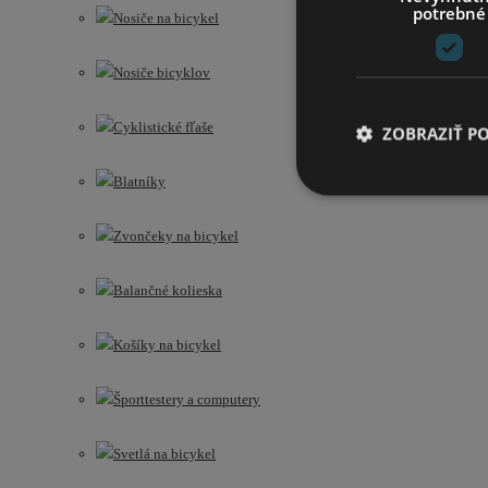
potrebné
Nosiče na bicykel
Nosiče bicyklov
Cyklistické fľaše
ZOBRAZIŤ P
Blatníky
Zvončeky na bicykel
Balančné kolieska
Košíky na bicykel
Športtestery a computery
Svetlá na bicykel