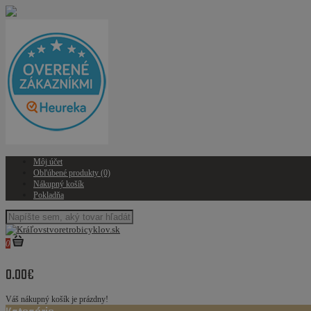
Môj účet
Obľúbené produkty (0)
Nákupný košík
Pokladňa
0
0.00€
Váš nákupný košík je prázdny!