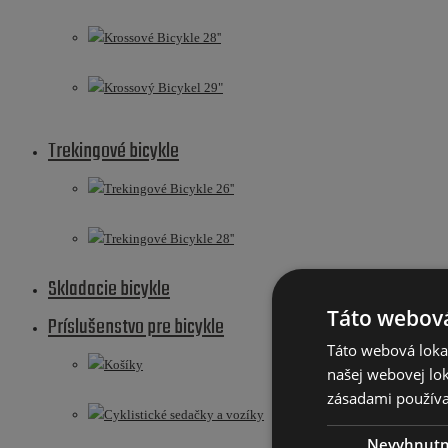
Krossové Bicykle 28''
Krossový Bicykel 29"
Trekingové bicykle
Trekingové Bicykle 26''
Trekingové Bicykle 28''
Skladacie bicykle
Táto webová
Príslušenstvo pre bicykle
Táto webová lokal
Košíky
našej webovej lok
zásadami používa
Cyklistické sedačky a vozíky
Nevyhnut