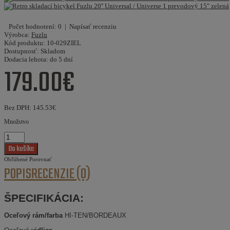
Počet hodnotení: 0
|
Napísať recenziu
Výrobca:
Fuzlu
Kód produktu:
10-029ZIEL
Dostupnosť:
Skladom
Dodacia lehota:
do 5 dní
179.00€
Bez DPH:
145.53€
Množstvo
Obľúbené
Porovnať
POPIS
RECENZIE (0)
ŠPECIFIKÁCIA:
Oceľový rám/farba
HI-TEN/BORDEAUX