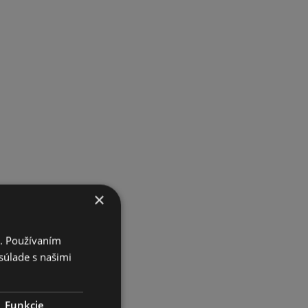
×
i. Používaním
súlade s našimi
Funkcie