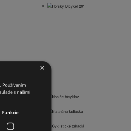
Horský Bicykel 29''
×
i. Používaním
súlade s našimi
Nosiče bicyklov
Balančné kolieska
Funkcie
Cyklistické zrkadlá