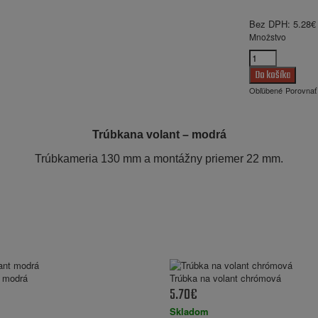
Bez DPH:
5.28€
Množstvo
Obľúbené
Porovnať
Trúbkana volant – modrá
Trúbkameria 130 mm a montážny priemer 22 mm.
t modrá
Trúbka na volant chrómová
5.70€
Skladom