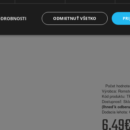
Zámky na bicykel
ODROBNOSTI
ODMIETNUŤ VŠETKO
PRI
Počet hodnote
Výrobca:
Romst
Kód produktu:
TR
Dostupnosť:
Skl
(Ihneď k odberu
Dodacia lehota:
O
6.49