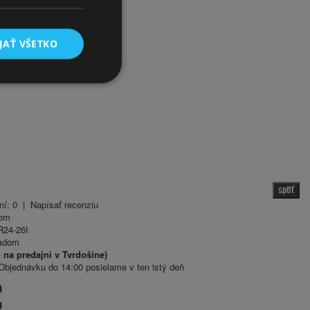
JAŤ VŠETKO
späť
ní: 0
|
Napísať recenziu
om
24-26I
adom
 na predajni v Tvrdošíne)
bjednávku do 14:00 posielame v ten istý deň
€