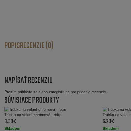
POPIS
RECENZIE (0)
NAPÍSAŤ RECENZIU
Prosím
prihláste sa
alebo
zaregistrujte
pre pridanie recenzie
SÚVISIACE PRODUKTY
Trúbka na volant chrómová - retro
Trúbka na volan
9.30€
6.20€
Skladom
Skladom