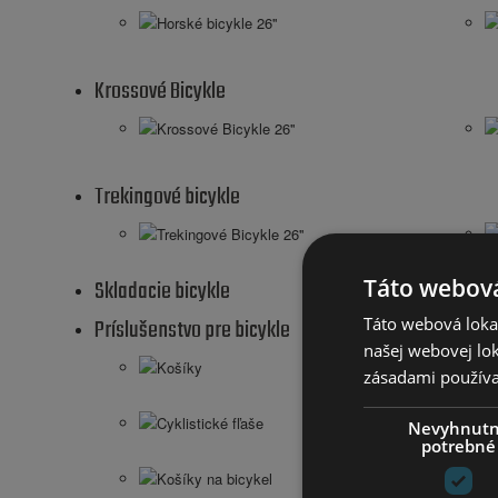
Horské bicykle 26''
Krossové Bicykle
Krossové Bicykle 26''
Trekingové bicykle
Trekingové Bicykle 26''
Táto webová
Skladacie bicykle
Táto webová lokal
Príslušenstvo pre bicykle
našej webovej lok
Košíky
zásadami používa
Cyklistické fľaše
Nevyhnut
potrebné
Košíky na bicykel