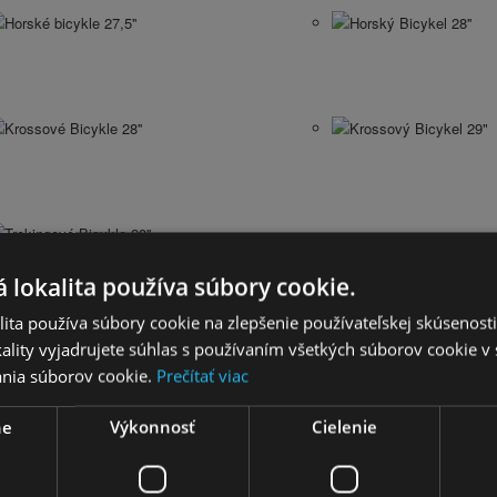
Horské bicykle 27,5''
Horský Bicykel 28''
Krossové Bicykle 28''
Krossový Bicykel 29"
Trekingové Bicykle 28''
 lokalita používa súbory cookie.
ita používa súbory cookie na zlepšenie používateľskej skúsenost
ality vyjadrujete súhlas s používaním všetkých súborov cookie v 
Cyklistické sedačky a vozíky
Nosiče na bicykel
nia súborov cookie.
Prečítať viac
Blatníky
Zvončeky na bicykel
ne
Výkonnosť
Cielenie
Športtestery a computery
Svetlá na bicykel