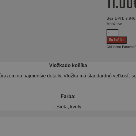
11.00
Bez DPH:
8.94€
Množstvo
Obľúbené
Porovnať
Vložkado košíka
dôrazom na najmenšie detaily. Vložka má štandardnú veľkosť, se
Farba:
- Biela, kvety