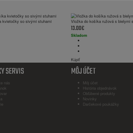
a kvietočky so sivými stuhami
Vložka do košíka ružová s bielymi 
13.00€
Skladom
Kúpiť
Y SERVIS
MÔJ ÚČET
te nás
Môj účet
ánok
História objednávok
ovar
Obľúbené produkty
ia
Novinky
ie
Darčekové poukážky