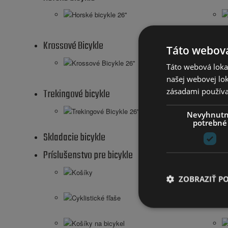
Horské bicykle 26''
Krossové Bicykle
Táto webová
Krossové Bicykle 26''
Táto webová lokal
našej webovej lok
zásadami používa
Trekingové bicykle
Trekingové Bicykle 26''
Nevyhnut
potrebné
Skladacie bicykle
Príslušenstvo pre bicykle
Košíky
ZOBRAZIŤ P
Cyklistické fľaše
Košíky na bicykel