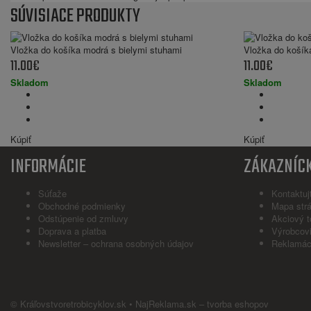
SÚVISIACE PRODUKTY
Vložka do košíka modrá s bielymi stuhami
Vložka do košík
11.00€
11.00€
Skladom
Skladom
Kúpiť
Kúpiť
INFORMÁCIE
ZÁKAZNÍCK
Súťaže
Kontaktuj
Obchodné podmienky
Mapa str
Odstúpenie od zmluvy
Akciový t
Doprava a platba
Výrobcov
Newsletter – ochrana osobných údajov
Reklamác
© Kráľovstvoretrobicyklov.sk •
NajReklama.sk
–
tvorba eshopov