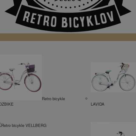
Retro bicykle
OZBIKE
LAVIDA
Retro bicykle VELLBERG