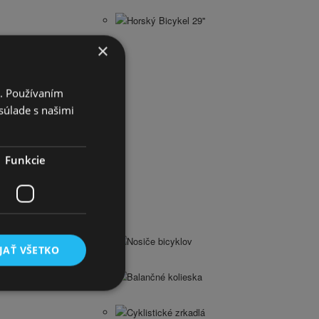
Horský Bicykel 29''
×
i. Používaním
súlade s našimi
Funkcie
Nosiče bicyklov
JAŤ VŠETKO
Balančné kolieska
Cyklistické zrkadlá