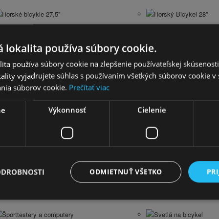
Horské bicykle 27,5''
Horský Bicykel 28''
 lokalita používa súbory cookie.
Krossové Bicykle 28''
Krossový Bicykel 29"
ita používa súbory cookie na zlepšenie používateľskej skúsenost
ality vyjadrujete súhlas s používaním všetkých súborov cookie v 
nia súborov cookie.
Prečítať viac
Trekingové Bicykle 28''
ne
Výkonnosť
Cielenie
Cyklistické sedačky a vozíky
Nosiče na bicykel
ODROBNOSTI
ODMIETNUŤ VŠETKO
PRI
Blatníky
Zvončeky na bicykel
Športtestery a computery
Svetlá na bicykel