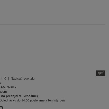
späť
ní: 0
|
Napísať recenziu
A
AMIN-BIE-
adom
 na predajni v Tvrdošíne)
bjednávku do 14:00 posielame v ten istý deň