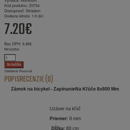
Výrobca:
Romstom
Kód produktu:
Z0734
Dostupnosť:
Skladom
Dodacia lehota:
1-5 dní
7.20€
Bez DPH:
5.85€
Množstvo
Obľúbené
Porovnať
POPIS
RECENZIE (0)
Zámok na bicykel - ZapínanieNa Kľúče 8x800 Mm
Uzáver na kľúč
Priemer:
8 mm
Dĺžka:
80 cm