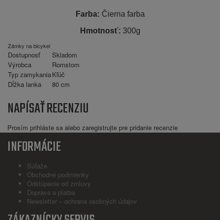
Farba:
Čierna farba
Hmotnosť:
300g
Zámky na bicykel
Dostupnosť
Skladom
Výrobca
Romstom
Typ zamykania
Kľúč
Dĺžka lanka
80 cm
NAPÍSAŤ RECENZIU
Prosím
prihláste sa
alebo
zaregistrujte
pre pridanie recenzie
INFORMÁCIE
Súťaže
Obchodné podmienky
Odstúpenie od zmluvy
Doprava a platba
Newsletter – ochrana osobných údajov