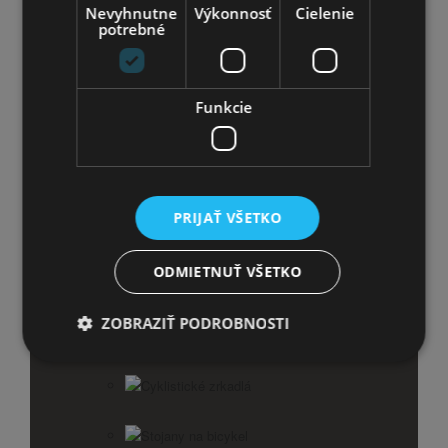
Nevyhnutne
Výkonnosť
Cielenie
potrebné
Cyklistické fľaše
Blatníky
Funkcie
Zvončeky na bicykel
Balančné kolieska
PRIJAŤ VŠETKO
Košíky na bicykel
ODMIETNUŤ VŠETKO
Športtestery a computery
ZOBRAZIŤ PODROBNOSTI
Svetlá na bicykel
Cyklistické zrkadlá
Stojany na bicykel