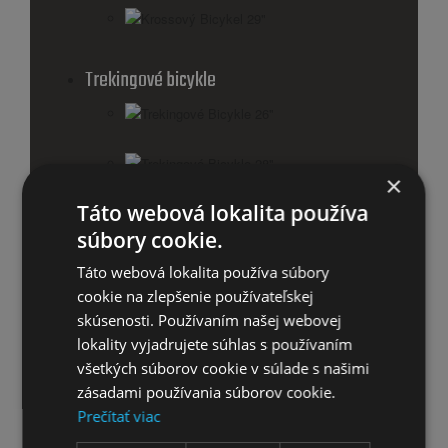
Krossový Bicykel 29"
Trekingové bicykle
Trekingové Bicykle 26''
Trekingové Bicykle 28''
×
Táto webová lokalita používa
Skladacie bicykle
súbory cookie.
Príslušenstvo pre bicykle
Táto webová lokalita používa súbory
Košíky
cookie na zlepšenie používateľskej
skúsenosti. Používaním našej webovej
Cyklistické sedačky a vozíky
lokality vyjadrujete súhlas s používaním
všetkých súborov cookie v súlade s našimi
Nosiče na bicykel
zásadami používania súborov cookie.
Prečítať viac
Nosiče bicyklov