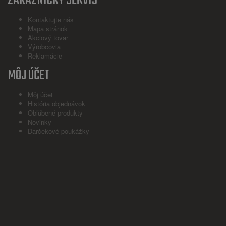
ZÁKAZNÍCKY SERVIS
Kontaktujte nás
Mapa stránok
Akciový tovar
Výrobcovia
Reklamácie
MÔJ ÚČET
Môj účet
História objednávok
Obľúbené produkty
Novinky
Darčekové poukážky