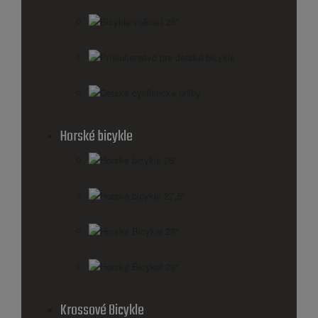
Bicykle veľkosť 26"
Príslušenstvo pre detské bicykle
Detské cyklistické prilby
Horské bicykle
Horské bicykle 26''
Horské bicykle 27,5''
Horský Bicykel 28''
Horský Bicykel 29''
Krossové Bicykle