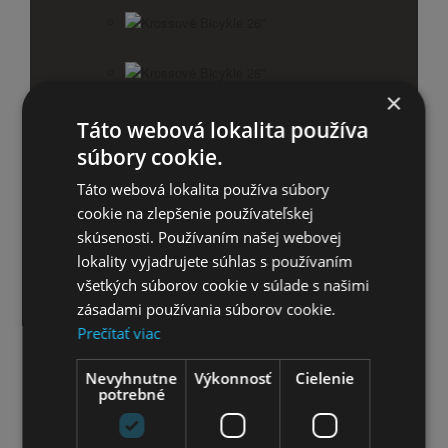
Krossové Bicykle 26''
Krossové Bicykle 28''
×
Krossový Bicykel 29"
Táto webová lokalita používa
súbory cookie.
Trekingové bicykle
Táto webová lokalita používa súbory
cookie na zlepšenie používateľskej
Trekingové Bicykle 26''
skúsenosti. Používaním našej webovej
lokality vyjadrujete súhlas s používaním
Trekingové Bicykle 28''
všetkých súborov cookie v súlade s našimi
zásadami používania súborov cookie.
Skladacie bicykle
Prečítať viac
Príslušenstvo pre bicykle
Nevyhnutne
Výkonnosť
Cielenie
Košíky
potrebné
Cyklistické sedačky a vozíky