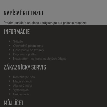
NAPÍSAŤ RECENZIU
Prosím
prihláste sa
alebo
zaregistrujte
pre pridanie recenzie
INFORMÁCIE
Súťaže
Obchodné podmienky
Odstúpenie od zmluvy
Doprava a platba
Newsletter – ochrana osobných údajov
ZÁKAZNÍCKY SERVIS
Kontaktujte nás
Mapa stránok
Akciový tovar
Výrobcovia
Reklamácie
MÔJ ÚČET