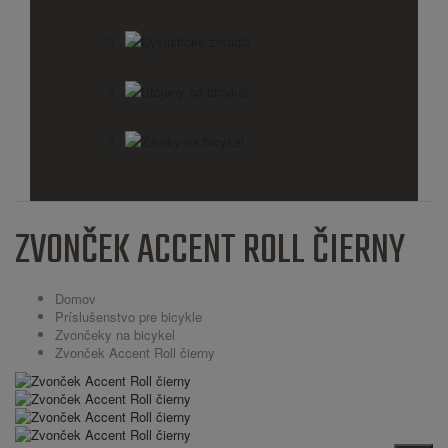
Cyklistické zrkadlá
Stojany na bicykel
Zámky na bicykel
ZVONČEK ACCENT ROLL ČIERNY
Domov
Príslušenstvo pre bicykle
Zvončeky na bicykel
Zvonček Accent Roll čierny