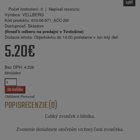
späť
Počet hodnotení: 0
|
Napísať recenziu
Výrobca:
VELLBERG
Kód produktu:
610-06-971_ACC-26I
Dostupnosť:
Skladom
(Ihneď k odberu na predajni v Tvrdošíne)
Dodacia lehota:
Objednávku do 14:00 posielame v ten istý deň
5.20€
Bez DPH:
4.23€
Množstvo
Obľúbené
Porovnať
POPIS
RECENZIE (0)
Ľahký zvonček z hliníka.
Zvonenie dosiahnete otočením vrchnej časti zvončeka.