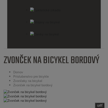
Cyklistické zrkadlá
Stojany na bicykel
Zámky na bicykel
ZVONČEK NA BICYKEL BORDOVÝ
Domov
Príslušenstvo pre bicykle
Zvončeky na bicykel
Zvonček na bicykel bordový
späť