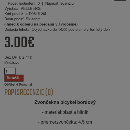
Počet hodnotení: 0
|
Napísať recenziu
Výrobca:
VELLBERG
Kód produktu:
D0515-26I
Dostupnosť:
Skladom
(Ihneď k odberu na predajni v Tvrdošíne)
Dodacia lehota:
Objednávku do 14:00 posielame v ten istý deň
3.00€
Bez DPH:
2.44€
Množstvo
Obľúbené
Porovnať
POPIS
RECENZIE (0)
Zvončekna bicykel bordový
- materiál:plast a hliník
- priemerzvončeka: 4,5 cm