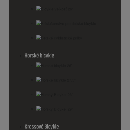
Bicykle veľkosť 26"
Príslušenstvo pre detské bicykle
Detské cyklistické prilby
Horské bicykle
Horské bicykle 26''
Horské bicykle 27,5''
Horský Bicykel 28''
Horský Bicykel 29''
Krossové Bicykle