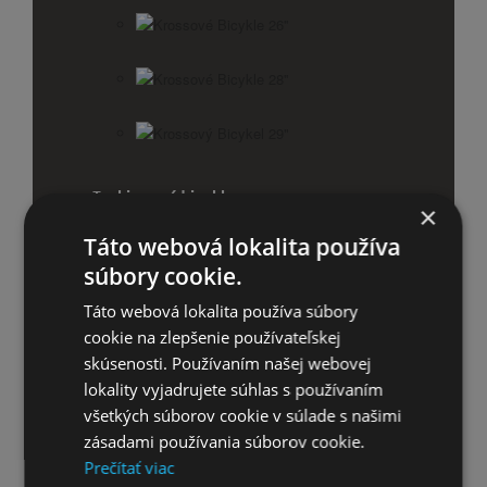
Krossové Bicykle 26''
Krossové Bicykle 28''
Krossový Bicykel 29"
Trekingové bicykle
×
Trekingové Bicykle 26''
Táto webová lokalita používa
súbory cookie.
Trekingové Bicykle 28''
Táto webová lokalita používa súbory
cookie na zlepšenie používateľskej
Skladacie bicykle
skúsenosti. Používaním našej webovej
Príslušenstvo pre bicykle
lokality vyjadrujete súhlas s používaním
všetkých súborov cookie v súlade s našimi
Košíky
zásadami používania súborov cookie.
Prečítať viac
Cyklistické sedačky a vozíky