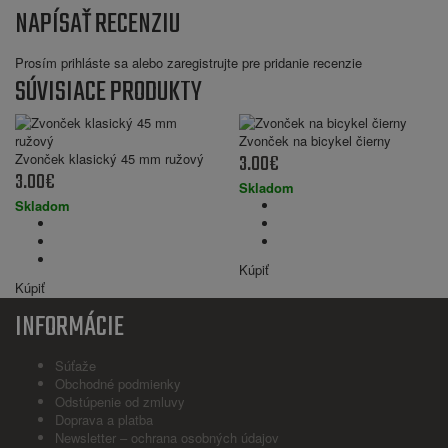
NAPÍSAŤ RECENZIU
Prosím
prihláste sa
alebo
zaregistrujte
pre pridanie recenzie
SÚVISIACE PRODUKTY
Zvonček na bicykel čierny
3.00€
Zvonček klasický 45 mm ružový
3.00€
Skladom
Skladom
Kúpiť
Kúpiť
INFORMÁCIE
Súťaže
Obchodné podmienky
Odstúpenie od zmluvy
Doprava a platba
Newsletter – ochrana osobných údajov