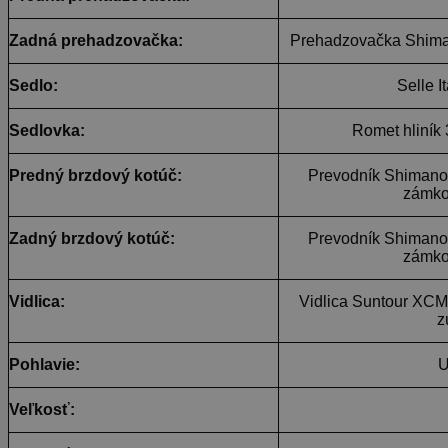
Zadná prehadzovačka:
Prehadzovačka Shim
Sedlo:
Selle I
Sedlovka:
Romet hliník
Predný brzdový kotúč:
Prevodník Shimano
zámk
Zadný brzdový kotúč:
Prevodník Shimano
zámk
Vidlica:
Vidlica Suntour XCM
z
Pohlavie:
U
Veľkosť: