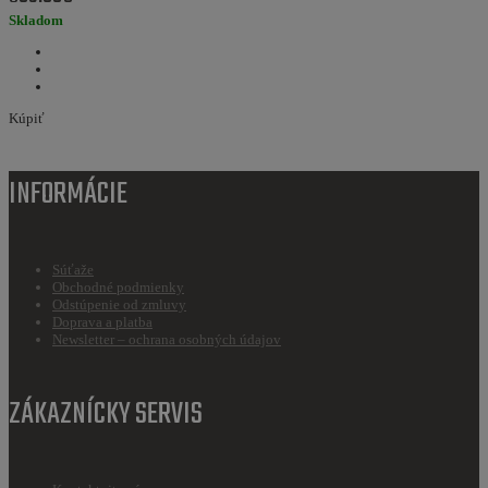
Skladom
Kúpiť
INFORMÁCIE
Súťaže
Obchodné podmienky
Odstúpenie od zmluvy
Doprava a platba
Newsletter – ochrana osobných údajov
ZÁKAZNÍCKY SERVIS