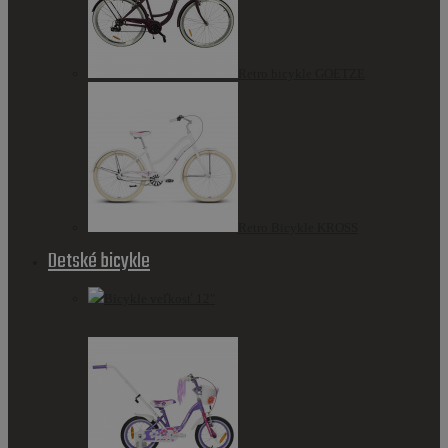
Retro bicykle GOETZE
Retro Bicykle KROSS
Detské bicykle
Bicykle veľkosť 12"