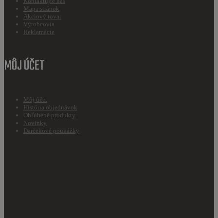
Kontaktujte nás
Mapa stránok
Akciový tovar
Výrobcovia
Reklamácie
MÔJ ÚČET
Môj účet
História objednávok
Obľúbené produkty
Novinky
Darčekové poukážky