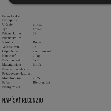
Horské bicykle
Dostupnosť
Určenie
unisex
Typ
horské
Priemer kolies
29
Priemer kolies
Výrobca
Romet
Veľkosť rámu
16
Odpruženie
amortizované
Hmotnosť
14kg
Počet prevodov
1x11
Materiál rámu
hliník
Požadované vlastnosti
Požadované vlastnosti
Modelový rok
2025
Farba
Bielo-modrá
Predný zdvih
NAPÍSAŤ RECENZIU