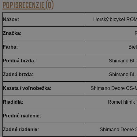
POPIS
RECENZIE (0)
Názov
:
Horský bicykel R
Značka:
Farba:
Bie
Predná brzda:
Shimano BL
Zadná brzda:
Shimano BL
Kazeta / voľnobežka:
Shimano Deore CS-M5
Riadidlá:
Romet hliník
Predné riadenie:
Zadné riadenie:
Shimano Deore S