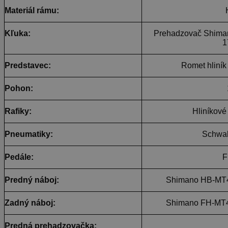
Materiál rámu:
Kľuka:
Prehadzovač Shima
1
Predstavec:
Romet hliní
Pohon:
Rafiky:
Hliníkové
Pneumatiky:
Schwal
Pedále:
F
Predný náboj:
Shimano HB-MT
Zadný náboj:
Shimano FH-MT
Predná prehadzovačka: