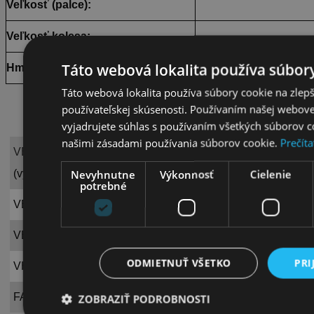
Veľkosť (palce):
Veľkosť kolesa:
Táto webová lokalita používa súbory
Hmotnosť:
Táto webová lokalita používa súbory cookie na zlep
používateľskej skúsenosti. Používaním našej webovej
vyjadrujete súhlas s používaním všetkých súborov c
našimi zásadami používania súborov cookie.
Prečíta
VEĽKOSTNÁ TABUĽKA:
Od 174 cm do 182 cm
Nevyhnutne
Výkonnosť
Cielenie
(výška v cm)
potrebné
VEĽKOSŤ RÁMU:
16
VEĽKOSŤ KOLESA:
29“
ODMIETNUŤ VŠETKO
PRI
VHODNÉ PRE POHLAVIE:
Unisex
FARBA:
Bielo-modrá
ZOBRAZIŤ PODROBNOSTI