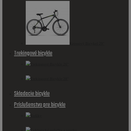
Krossový Bicykel 29"
Trekingové bicykle
Trekingové Bicykle 26''
Trekingové Bicykle 28''
Skladacie bicykle
Príslušenstvo pre bicykle
Košíky
Cyklistické sedačky a vozíky