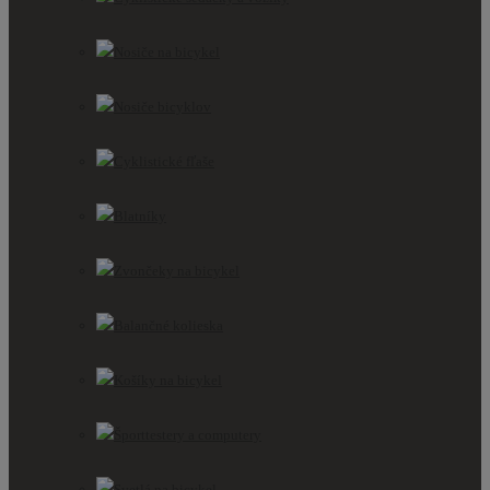
Nosiče na bicykel
Nosiče bicyklov
Cyklistické fľaše
Blatníky
Zvončeky na bicykel
Balančné kolieska
Košíky na bicykel
Športtestery a computery
Svetlá na bicykel