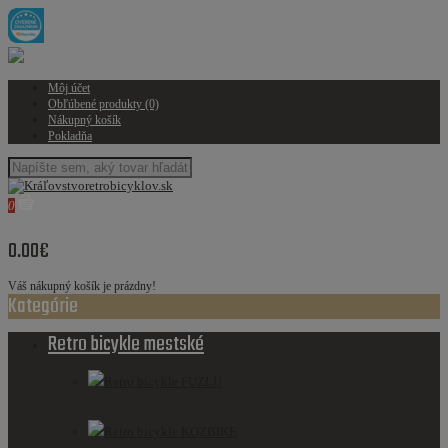
Môj účet
Obľúbené produkty (0)
Nákupný košík
Pokladňa
0
0.00€
Váš nákupný košík je prázdny!
Kategórie
Retro bicykle mestské
Retro bicykle FUZLU
Retro bicykle KOZBIKE