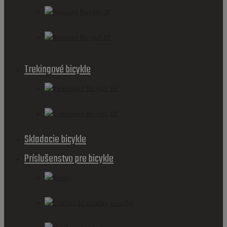
Krossové Bicykle 28''
Krossový Bicykel 29"
Trekingové bicykle
Trekingové Bicykle 26''
Trekingové Bicykle 28''
Skladacie bicykle
Príslušenstvo pre bicykle
Košíky
Cyklistické sedačky a vozíky