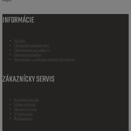
INFORMÁCIE
Súťaže
Obchodné podmienky
Odstúpenie od zmluvy
Doprava a platba
Newsletter – ochrana osobných údajov
ZÁKAZNÍCKY SERVIS
Kontaktujte nás
Mapa stránok
Akciový tovar
Výrobcovia
Reklamácie