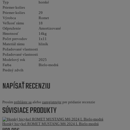
Typ
horské
Priemer kolies
Priemer kolies
29
Výrobca
Romet
Veľkosť rámu
18
Odpruženie
Amortizované
Hmotnosť
14kg
Počet prevodov
1x11
Materiál rámu
hliník
Požadované vlastnosti
Požadované vlastnosti
Modelový rok
2025
Farba
Bielo-modrá
Predný zdvih
NAPÍSAŤ RECENZIU
Prosím
prihláste sa
alebo
zaregistrujte
pre pridanie recenzie
SÚVISIACE PRODUKTY
Horský bicykel ROMET MUSTANG M6 2024 L Bielo-modrá