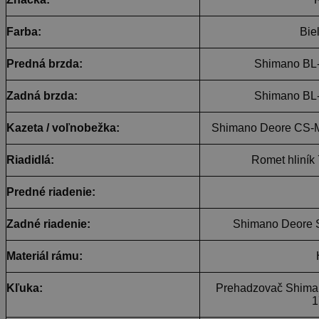
Farba:
Bie
Predná brzda:
Shimano BL
Zadná brzda:
Shimano BL
Kazeta / voľnobežka:
Shimano Deore CS-M5
Riadidlá:
Romet hliník
Predné riadenie:
Zadné riadenie:
Shimano Deore S
Materiál rámu:
Kľuka:
Prehadzovač Shima