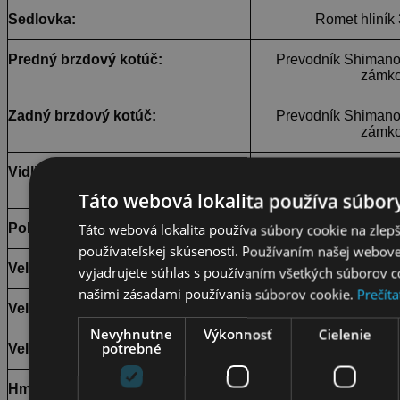
Sedlovka:
Romet hliník
Predný brzdový kotúč:
Prevodník Shimano
zámk
Zadný brzdový kotúč:
Prevodník Shimano
zámk
Vidlica:
Vidlica Suntour XC
z
Táto webová lokalita používa súbory
Pohlavie:
U
Táto webová lokalita používa súbory cookie na zlep
používateľskej skúsenosti. Používaním našej webovej
Veľkosť:
vyjadrujete súhlas s používaním všetkých súborov c
našimi zásadami používania súborov cookie.
Prečíta
Veľkosť (palce):
Nevyhnutne
Výkonnosť
Cielenie
potrebné
Veľkosť kolesa:
Hmotnosť: