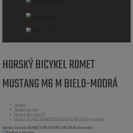
Cyklistické zrkadlá
Stojany na bicykel
Zámky na bicykel
HORSKÝ BICYKEL ROMET
MUSTANG M6 M BIELO-MODRÁ
Domov
Horské bicykle
Horský Bicykel 29''
Horský bicykel ROMET MUSTANG M6 M Bielo-modrá
Horský bicykel ROMET MUSTANG M6 M Bielo-modrá