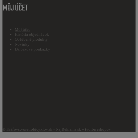
MÔJ ÚČET
Môj účet
História objednávok
Obľúbené produkty
Novinky
Darčekové poukážky
© Kráľovstvoretrobicyklov.sk •
NajReklama.sk
–
tvorba eshopov