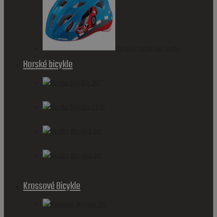
Detské cyklistické prilby
Horské bicykle
Horské bicykle 26''
Horské bicykle 27,5''
Horský Bicykel 28''
Horský Bicykel 29''
Krossové Bicykle
Krossové Bicykle 26''