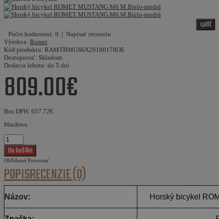
späť
Počet hodnotení: 0
|
Napísať recenziu
Výrobca:
Romet
Kód produktu:
RAMTBMUS6X29180178OE
Dostupnosť:
Skladom
Dodacia lehota:
do 5 dní
809.00€
Bez DPH:
657.72€
Množstvo
Obľúbené
Porovnať
POPIS
RECENZIE (0)
Názov
:
Horský bicykel R
Značka: