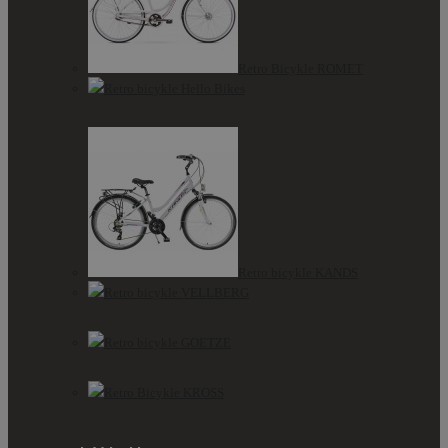
Retro Bicykle ROMET
Retro bicykle Hello Bikes
Retro bicykle KANDS
Retro bicykle VELLBERG
Retro bicykle GOETZE
Retro Bicykle KROSS