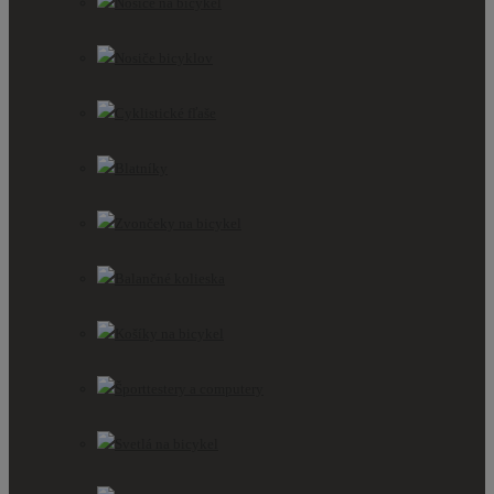
Nosiče na bicykel
Nosiče bicyklov
Cyklistické fľaše
Blatníky
Zvončeky na bicykel
Balančné kolieska
Košíky na bicykel
Športtestery a computery
Svetlá na bicykel