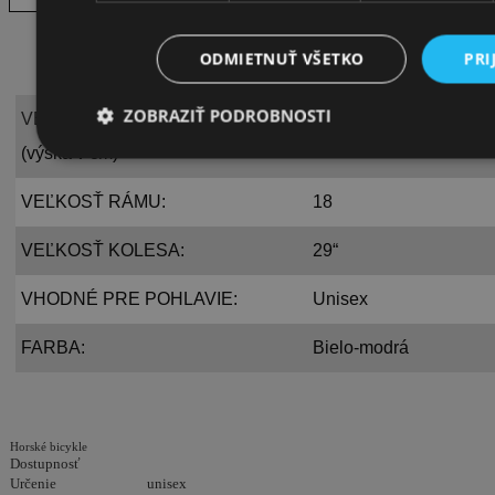
ODMIETNUŤ VŠETKO
PRI
ZOBRAZIŤ PODROBNOSTI
VEĽKOSTNÁ TABUĽKA:
Od 174 cm do 182 cm
(výška v cm)
VEĽKOSŤ RÁMU:
18
VEĽKOSŤ KOLESA:
29“
VHODNÉ PRE POHLAVIE:
Unisex
FARBA:
Bielo-modrá
Horské bicykle
Dostupnosť
Určenie
unisex