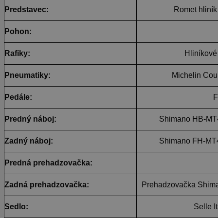
Predstavec:
Romet hliní
Pohon:
Rafiky:
Hliníkov
Pneumatiky:
Michelin Cou
Pedále:
F
Predný náboj:
Shimano HB-MT
Zadný náboj:
Shimano FH-MT
Predná prehadzovačka:
Zadná prehadzovačka:
Prehadzovačka Shim
Sedlo:
Selle I