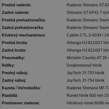
Predné radenie:
Radenie Shimano ST-EF4
Zadné radenie:
Shimano ST-EF41 7 rých
Predná prehadzovačka:
Radenie Shimano Tour
Zadná prehadzovačka:
Radenie Shimano Tour
Kľukový mechanizmus:
Cyklón CTL-3 42/34 / 2
Predná brzda:
Alhonga HJ-811AD7 hlin
Zadná brzda:
Alhonga HJ-811AD7 hlin
Pneumatiky:
Michelin Country AT 26 
Ráfiky:
Dvojkomorový hliník
Predný náboj:
JoyTech JY-753 hliník
Zadný náboj:
JoyTech JY-754 hliník
Kazeta / Voľnobežka:
Radenie Shimano MF-TZ5
Riadidlá:
Romet hliník 600 mm 15
Predstavec riadenia:
Hliníkový romet 60/90 