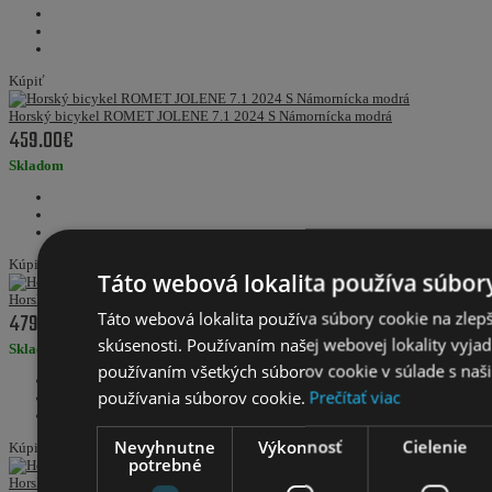
Kúpiť
Horský bicykel ROMET JOLENE 7.1 2024 S Námornícka modrá
459.00€
Skladom
Kúpiť
Táto webová lokalita používa súbor
Horský bicykel ROMET JOLENE 7.2 2024 L Fialová
479.00€
Táto webová lokalita používa súbory cookie na zlepš
skúsenosti. Používaním našej webovej lokality vyjad
Skladom
používaním všetkých súborov cookie v súlade s naš
používania súborov cookie.
Prečítať viac
Nevyhnutne
Výkonnosť
Cielenie
Kúpiť
potrebné
Horský bicykel ROMET JOLENE 7.2 2024 L Fialovo-oranžová