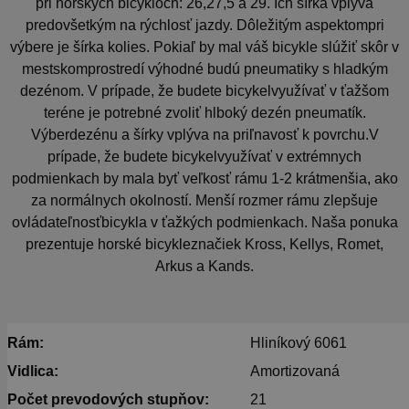
pri horských bicykloch: 26,27,5 a 29. Ich šírka vplýva
predovšetkým na rýchlosť jazdy. Dôležitým aspektompri
výbere je šírka kolies. Pokiaľ by mal váš bicykle slúžiť skôr v
mestskomprostredí výhodné budú pneumatiky s hladkým
dezénom. V prípade, že budete bicykelvyužívať v ťažšom
teréne je potrebné zvoliť hlboký dezén pneumatík.
Výberdezénu a šírky vplýva na priľnavosť k povrchu.V
prípade, že budete bicykelvyužívať v extrémnych
podmienkach by mala byť veľkosť rámu 1-2 krátmenšia, ako
za normálnych okolností. Menší rozmer rámu zlepšuje
ovládateľnosťbicykla v ťažkých podmienkach. Naša ponuka
prezentuje horské bicykleznačiek Kross, Kellys, Romet,
Arkus a Kands.
Rám:
Hliníkový 6061
Vidlica:
Amortizovaná
Počet prevodových stupňov:
21