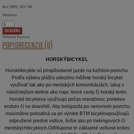
Bez DPH:
283.74€
Množstvo
Obľúbené
Porovnať
POPIS
RECENZIE (0)
HORSKÝBICYKEL
Horskébicykle sú prispôsobené jazde na každom povrchu.
Podľa výberu plášťa adezénu môžete horský bicykel
využívať tak ako po mestských komunikáciách, takaj v
náročnejšom teréne ako napr. lesné cesty či horský terén.
Horské bicyklesa využívajú počas maratónov, pretekov
enduro či na downhill. Aby bolajazda po nerovnom povrchu
maximálne pohodlná sa pri výrobe BTM bicyklovpoužívajú
odpružené predné vidlice, širšie ako pri trekingových či
mestskýchbicykloch.Odlišujeme tri základné veľkosti kolies