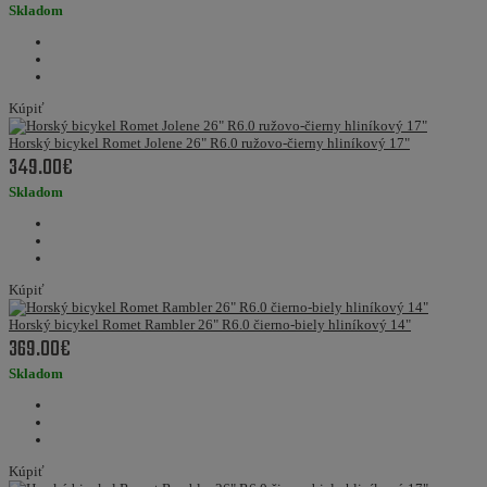
Skladom
Kúpiť
Horský bicykel Romet Jolene 26" R6.0 ružovo-čierny hliníkový 17"
349.00€
Skladom
Kúpiť
Horský bicykel Romet Rambler 26" R6.0 čierno-biely hliníkový 14"
369.00€
Skladom
Kúpiť