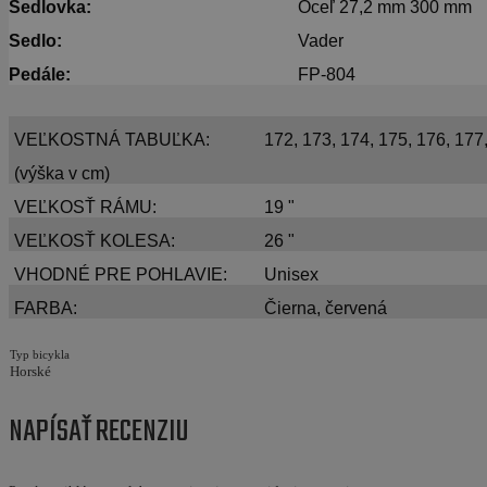
Sedlovka:
Oceľ 27,2 mm 300 mm
Sedlo:
Vader
Pedále:
FP-804
VEĽKOSTNÁ TABUĽKA:
172, 173, 174, 175, 176, 177
(výška v cm)
VEĽKOSŤ RÁMU:
19 "
VEĽKOSŤ KOLESA:
26 "
VHODNÉ PRE POHLAVIE:
Unisex
FARBA:
Čierna, červená
Typ bicykla
Horské
NAPÍSAŤ RECENZIU