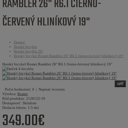
RAMBLER 26" R6.1 ČIERNO-
ČERVENÝ HLINÍKOVÝ 19"
Domov
Horské bicykle
Horské bicykle 26''
Horský bicykel Romet Rambler 26" R6.1 čierno-červený hliníkový 19"
Horský bicykel Romet Rambler 26" R6.1 čierno-červený hliníkový 19"
späť
Počet hodnotení: 0
|
Napísať recenziu
Výrobca:
Romet
Kód produktu:
2126132-19
Dostupnosť:
Skladom
Dodacia lehota:
1-5 dní
349.00€