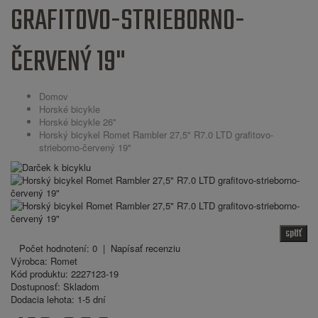
GRAFITOVO-STRIEBORNO-
ČERVENÝ 19"
Domov
Horské bicykle
Horské bicykle 26''
Horský bicykel Romet Rambler 27,5" R7.0 LTD grafitovo-
strieborno-červený 19"
späť
Počet hodnotení: 0
|
Napísať recenziu
Výrobca:
Romet
Kód produktu:
2227123-19
Dostupnosť:
Skladom
Dodacia lehota:
1-5 dní