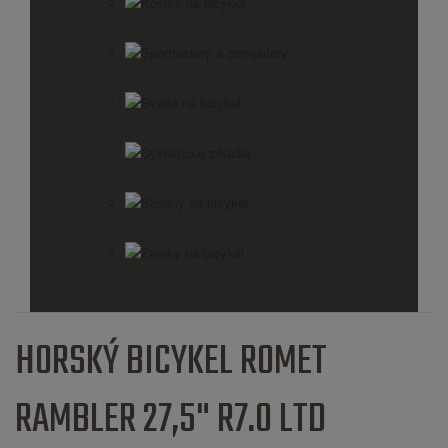
Košíky na bicykel
Športtestery a computery
Svetlá na bicykel
Cyklistické zrkadlá
Stojany na bicykel
Zámky na bicykel
HORSKÝ BICYKEL ROMET
RAMBLER 27,5" R7.0 LTD