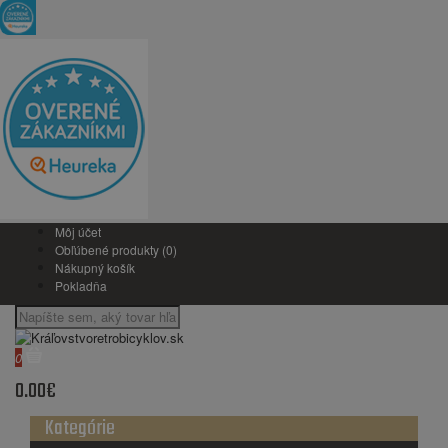
Môj účet
Obľúbené produkty (0)
Nákupný košík
Pokladňa
0
0.00€
Kategórie