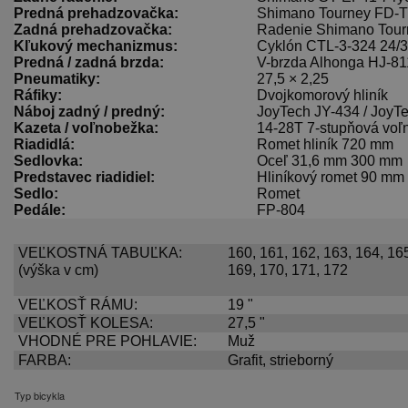
Predná prehadzovačka:
Shimano Tourney FD-
Zadná prehadzovačka:
Radenie Shimano Tou
Kľukový mechanizmus:
Cyklón CTL-3-324 24/
Predná / zadná brzda:
V-brzda Alhonga HJ-81
Pneumatiky:
27,5 × 2,25
Ráfiky:
Dvojkomorový hliník
Náboj zadný / predný:
JoyTech JY-434 / JoyT
Kazeta / voľnobežka:
14-28T 7-stupňová voľ
Riadidlá:
Romet hliník 720 mm
Sedlovka:
Oceľ 31,6 mm 300 mm
Predstavec riadidiel:
Hliníkový romet 90 mm
Sedlo:
Romet
Pedále:
FP-804
VEĽKOSTNÁ TABUĽKA:
160, 161, 162, 163, 164, 165
(výška v cm)
169, 170, 171, 172
VEĽKOSŤ RÁMU:
19 "
VEĽKOSŤ KOLESA:
27,5 "
VHODNÉ PRE POHLAVIE:
Muž
FARBA:
Grafit, strieborný
Typ bicykla