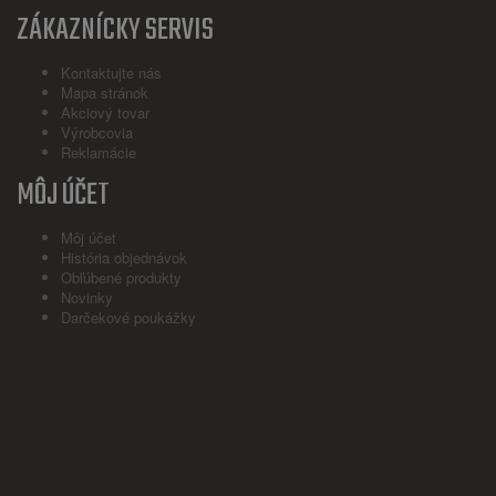
ZÁKAZNÍCKY SERVIS
Kontaktujte nás
Mapa stránok
Akciový tovar
Výrobcovia
Reklamácie
MÔJ ÚČET
Môj účet
História objednávok
Obľúbené produkty
Novinky
Darčekové poukážky