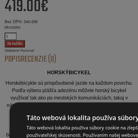
419.00€
Bez DPH:
340.65€
Množstvo
Obľúbené
Porovnať
POPIS
RECENZIE (0)
HORSKÝBICYKEL
Horskébicykle sú prispôsobené jazde na každom povrchu.
Podľa výberu plášťa adezénu môžete horský bicykel
využívať tak ako po mestských komunikáciách, takaj v
náročnejšom teréne ako napr. lesné cesty či horský terén.
Horské bicyklesa využívajú počas maratónov, pretekov
Táto webová lokalita používa súbory
enduro či na downhill. Aby bolajazda po nerovnom
Táto webová lokalita používa súbory cookie na zlepš
povrchu maximálne pohodlná sa pri výrobe BTM
používateľskej skúsenosti. Používaním našej webovej
bicyklovpoužívajú odpružené predné vidlice, širšie ako pri