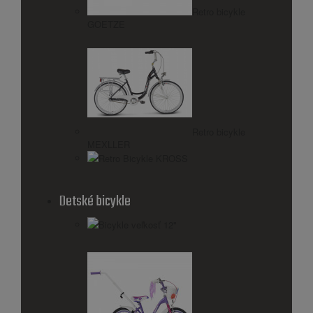
Retro bicykle
GOETZE
Retro bicykle
MEXLLER
Retro Bicykle KROSS
Detské bicykle
Bicykle veľkosť 12"