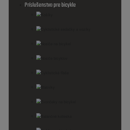
Príslušenstvo pre bicykle
Košíky
Cyklistické sedačky a vozíky
Nosiče na bicykel
Nosiče bicyklov
Cyklistické fľaše
Blatníky
Zvončeky na bicykel
Balančné kolieska