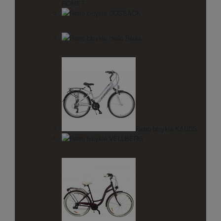
ROMET
Retro bicykle COSSACK
Retro bicykle Hello Bikes
Retro bicykle KANDS
Retro bicykle VELLBERG