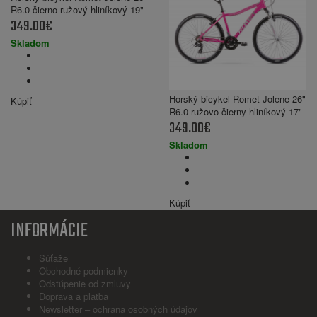
R6.0 čierno-ružový hliníkový 19"
349.00€
Skladom
Horský bicykel Romet Jolene 26"
Kúpiť
R6.0 ružovo-čierny hliníkový 17"
349.00€
Skladom
Kúpiť
INFORMÁCIE
Súťaže
Obchodné podmienky
Odstúpenie od zmluvy
Doprava a platba
Newsletter – ochrana osobných údajov