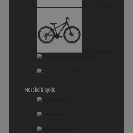
Bicykle veľkosť 24"
Bicykle veľkosť 26"
Príslušenstvo pre detské bicykle
Detské cyklistické prilby
Horské bicykle
Horské bicykle 26''
Horské bicykle 27,5''
Horský Bicykel 28''