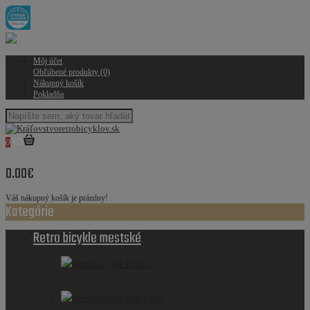
Môj účet
Obľúbené produkty (0)
Nákupný košík
Pokladňa
0
0.00€
Váš nákupný košík je prázdny!
Kategórie
Retro bicykle mestské
Retro bicykle FUZLU
Retro bicykle KOZBIKE