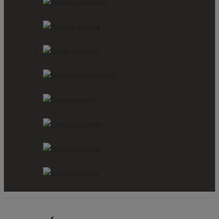
Zvončeky na bicykel
Balančné kolieska
Košíky na bicykel
Športtestery a computery
Svetlá na bicykel
Cyklistické zrkadlá
Stojany na bicykel
Zámky na bicykel