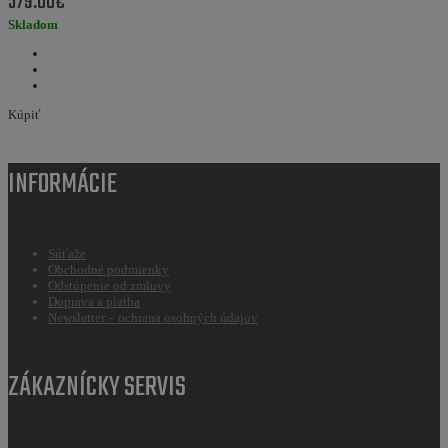
579.00€
Skladom
Kúpiť
INFORMÁCIE
Súťaže
Obchodné podmienky
Odstúpenie od zmluvy
Doprava a platba
Newsletter – ochrana osobných údajov
ZÁKAZNÍCKY SERVIS