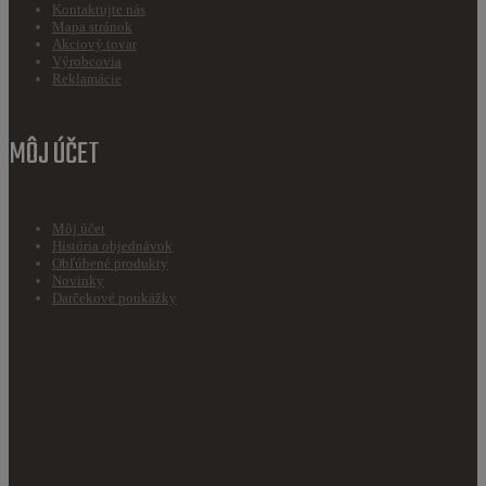
Kontaktujte nás
Mapa stránok
Akciový tovar
Výrobcovia
Reklamácie
MÔJ ÚČET
Môj účet
História objednávok
Obľúbené produkty
Novinky
Darčekové poukážky