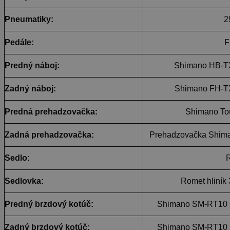
Pneumatiky:
2
Pedále:
F
Predný náboj:
Shimano HB-T
Zadný náboj:
Shimano FH-T
Predná prehadzovačka:
Shimano To
Zadná prehadzovačka:
Prehadzovačka Shim
Sedlo:
Sedlovka:
Romet hliník
Predný brzdový kotúč:
Shimano SM-RT10 s
Zadný brzdový kotúč:
Shimano SM-RT10 s