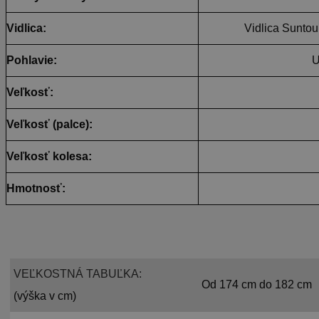
Vidlica:
Vidlica Sunt
Pohlavie:
U
Veľkosť:
Veľkosť (palce):
Veľkosť kolesa:
Hmotnosť:
VEĽKOSTNÁ TABUĽKA:
Od 174 cm do 182 cm
(výška v cm)