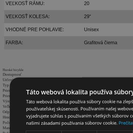
VEĽKOSŤ RÁMU:
20
VEĽKOSŤ KOLESA:
29“
VHODNÉ PRE POHLAVIE:
Unisex
FARBA:
Grafitová čierna
Horské bicykle
Dostupnosť
Určenie
unisex
Typ
horské
Táto webová lokalita používa súbory
Priemer kolies
29
Priemer kolies
Táto webová lokalita používa súbory cookie na zlep
Výrobca
Romet
Veľkosť rámu
20
používateľskej skúsenosti. Používaním našej webovej
Odpruženie
amortizované
vyjadrujete súhlas s používaním všetkých súborov c
Hmotnosť
14kg
našimi zásadami používania súborov cookie.
Prečíta
Počet prevodov
3x8
Materiál rámu
hliník