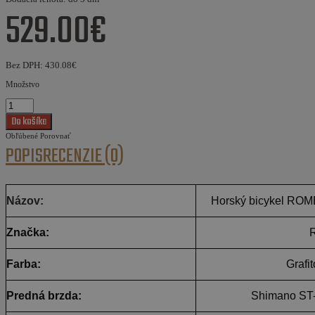
529.00€
Bez DPH:
430.08€
Množstvo
Obľúbené
Porovnať
POPIS
RECENZIE (0)
Názov:
Horský bicykel RO
Značka:
Farba:
Grafi
Predná brzda:
Shimano ST