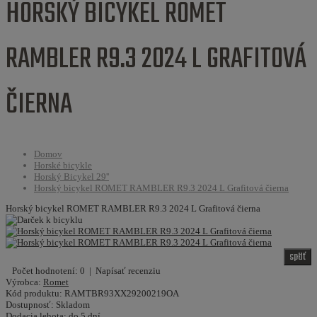
HORSKÝ BICYKEL ROMET
RAMBLER R9.3 2024 L GRAFITOVÁ
ČIERNA
Domov
Horské bicykle
Horský Bicykel 29''
Horský bicykel ROMET RAMBLER R9.3 2024 L Grafitová čierna
Horský bicykel ROMET RAMBLER R9.3 2024 L Grafitová čierna
späť
Počet hodnotení: 0
|
Napísať recenziu
Výrobca:
Romet
Kód produktu:
RAMTBR93XX29200219OA
Dostupnosť:
Skladom
Dodacia lehota:
do 5 dní