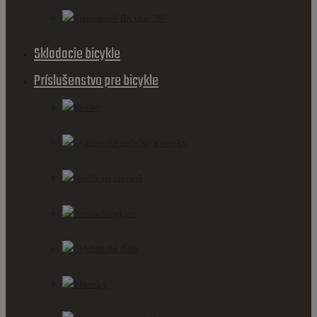
Trekingové Bicykle 28''
Skladacie bicykle
Príslušenstvo pre bicykle
Košíky
Cyklistické sedačky a vozíky
Nosiče na bicykel
Nosiče bicyklov
Cyklistické fľaše
Blatníky