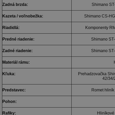
Zadná brzda:
Shimano ST
Kazeta / voľnobežka:
Shimano CS-HG31
Riadidlá:
Komponenty RM
Predné riadenie:
Shimano ST-E
Zadné riadenie:
Shimano ST-E
Materiál rámu:
Kľuka:
Prehadzovačka Shi
42/34
Predstavec:
Romet hliní
Pohon:
Rafiky:
Hliníkové