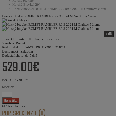
Horské bicykle
Horský Bicykel 29''
Horský bicykel ROMET RAMBLER R9.3 2024 M Grafitová čierna
Horský bicykel ROMET RAMBLER R9.3 2024 M Grafitová čierna
späť
Počet hodnotení: 0
|
Napísať recenziu
Výrobca:
Romet
Kód produktu:
RAMTBR93XX29180218OA
Dostupnosť:
Skladom
Dodacia lehota:
do 5 dní
529.00€
Bez DPH:
430.08€
Množstvo
Obľúbené
Porovnať
POPIS
RECENZIE (0)