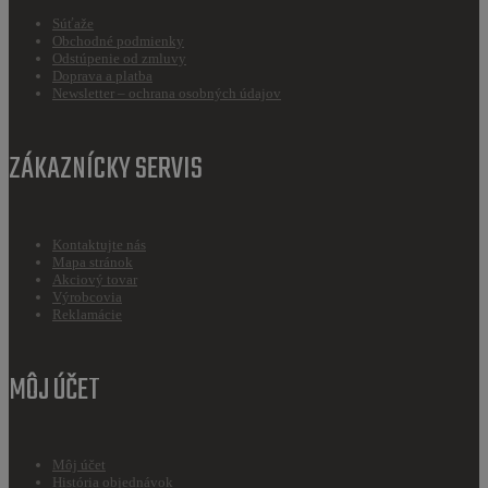
Súťaže
Obchodné podmienky
Odstúpenie od zmluvy
Doprava a platba
Newsletter – ochrana osobných údajov
ZÁKAZNÍCKY SERVIS
Kontaktujte nás
Mapa stránok
Akciový tovar
Výrobcovia
Reklamácie
MÔJ ÚČET
Môj účet
História objednávok