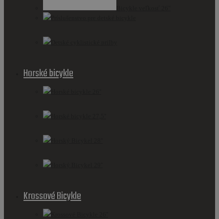
Bicykle veľkosť 26"
Príslušenstvo pre detské bicykle
Detské cyklistické prilby
Horské bicykle
Horské bicykle 26''
Horské bicykle 27,5''
Horský Bicykel 28''
Horský Bicykel 29''
Krossové Bicykle
Krossové Bicykle 26''