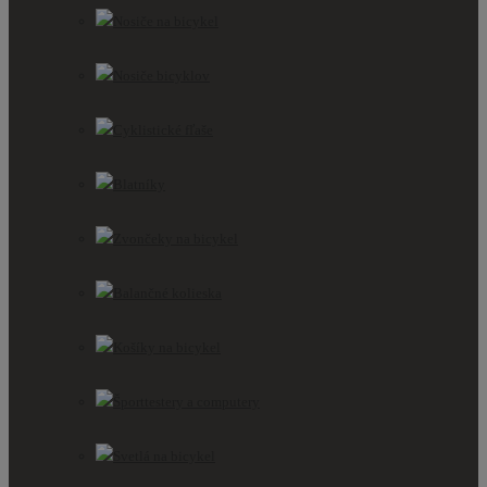
Nosiče na bicykel
Nosiče bicyklov
Cyklistické fľaše
Blatníky
Zvončeky na bicykel
Balančné kolieska
Košíky na bicykel
Športtestery a computery
Svetlá na bicykel