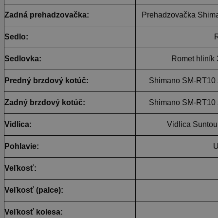
Zadná prehadzovačka:
Prehadzovačka Shim
Sedlo:
Sedlovka:
Romet hliník
Predný brzdový kotúč:
Shimano SM-RT10 s
Zadný brzdový kotúč:
Shimano SM-RT10 s
Vidlica:
Vidlica Sunt
Pohlavie:
U
Veľkosť:
Veľkosť (palce):
Veľkosť kolesa: