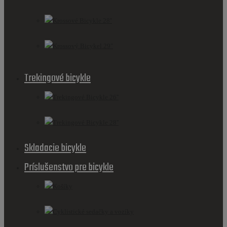
Krossové Bicykle 28''
Krossový Bicykel 29"
Trekingové bicykle
Trekingové Bicykle 26''
Trekingové Bicykle 28''
Skladacie bicykle
Príslušenstvo pre bicykle
Košíky
Cyklistické sedačky a vozíky