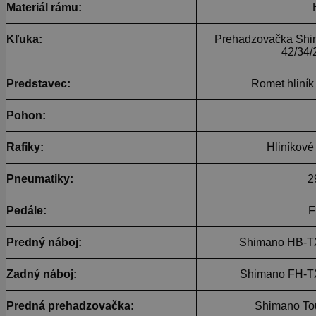
Materiál rámu:
Kľuka:
Prehadzovačka Shi
42/34
Predstavec:
Romet hliní
Pohon:
Rafiky:
Hliníkové
Pneumatiky:
2
Pedále:
F
Predný náboj:
Shimano HB-T
Zadný náboj:
Shimano FH-T
Predná prehadzovačka:
Shimano To