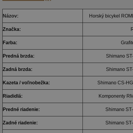
Názov:
Horský bicykel RO
Značka:
Farba:
Grafi
Predná brzda:
Shimano ST
Zadná brzda:
Shimano ST
Kazeta / voľnobežka:
Shimano CS-HG31
Riadidlá:
Komponenty RM
Predné riadenie:
Shimano ST-E
Zadné riadenie:
Shimano ST-E