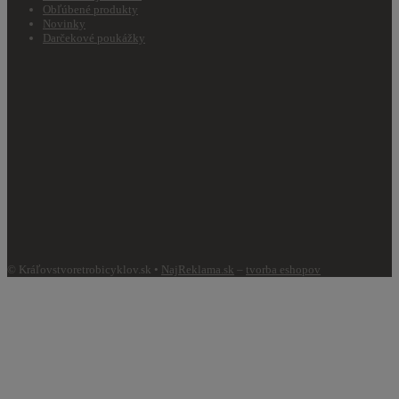
Obľúbené produkty
Novinky
Darčekové poukážky
© Kráľovstvoretrobicyklov.sk •
NajReklama.sk
–
tvorba eshopov