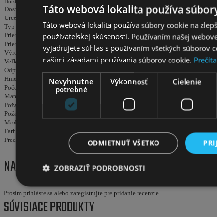
Horské bicykle
Táto webová lokalita používa súbory
Dostupnosť
Určenie
unisex
Táto webová lokalita používa súbory cookie na zlep
Typ
horské
používateľskej skúsenosti. Používaním našej webovej
Priemer kolies
29
Priemer kolies
vyjadrujete súhlas s používaním všetkých súborov c
Výrobca
Romet
našimi zásadami používania súborov cookie.
Prečíta
Veľkosť rámu
18
Odpruženie
amortizované
Hmotnosť
14kg
Nevyhnutne
Výkonnosť
Cielenie
Počet prevodov
3x8
potrebné
Materiál rámu
hliník
Požadované vlastnosti
Požadované vlastnosti
Modelový rok
2025
Farba
Grafitová čierna
Predný zdvih
ODMIETNUŤ VŠETKO
PRI
NAPÍSAŤ RECENZIU
ZOBRAZIŤ PODROBNOSTI
Prosím
prihláste sa
alebo
zaregistrujte
pre pridanie recenzie
SÚVISIACE PRODUKTY