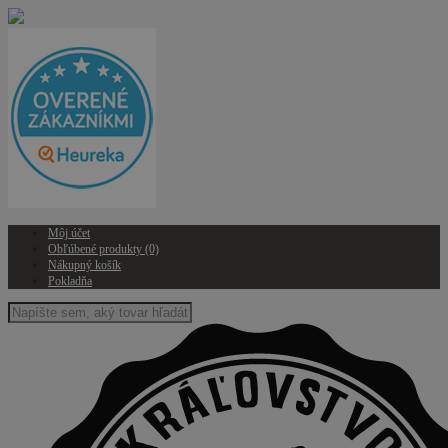
Môj účet
Obľúbené produkty (0)
Nákupný košík
Pokladňa