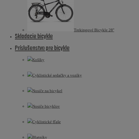
Trekingové Bicykle 28''
Skladacie bicykle
Príslušenstvo pre bicykle
Košíky
Cyklistické sedačky a vozíky
Nosiče na bicykel
Nosiče bicyklov
Cyklistické fľaše
Blatníky