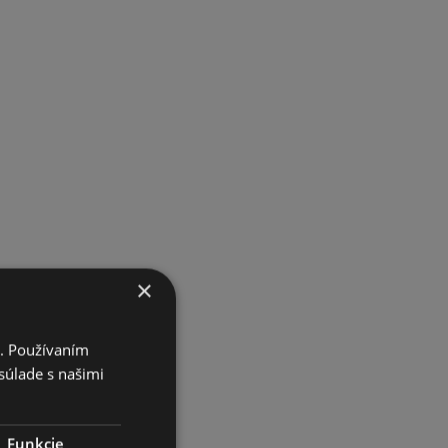
×
i. Používaním
súlade s našimi
Funkcie