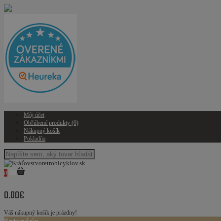
Môj účet
Obľúbené produkty (0)
Nákupný košík
Pokladňa
0
0.00€
Váš nákupný košík je prázdny!