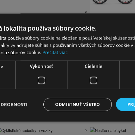
26"
 lokalita používa súbory cookie.
Horské bicykle 27,5''
Horský Bicykel 28''
ita používa súbory cookie na zlepšenie používateľskej skúsenost
ality vyjadrujete súhlas s používaním všetkých súborov cookie v 
nia súborov cookie.
Prečítať viac
Krossové Bicykle 28''
Krossový Bicykel 29"
ne
Výkonnosť
Cielenie
Trekingové Bicykle 28''
ODROBNOSTI
ODMIETNUŤ VŠETKO
PRI
Cyklistické sedačky a vozíky
Nosiče na bicykel