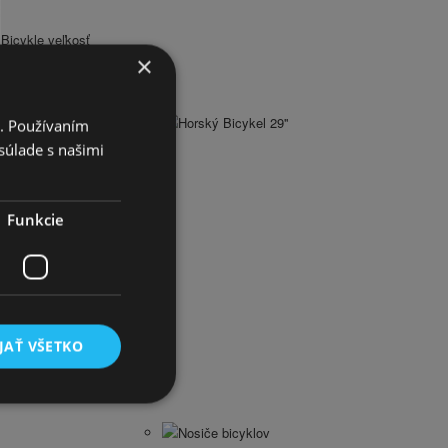
Bicykle veľkosť
×
Horský Bicykel 29''
i. Používaním
súlade s našimi
Funkcie
JAŤ VŠETKO
Nosiče bicyklov