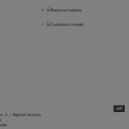
Balančné kolieska
Cyklistické zrkadlá
späť
ní: 0
|
Napísať recenziu
S
454