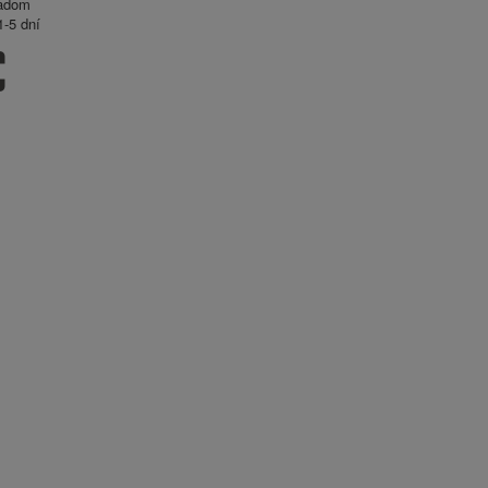
adom
-5 dní
€