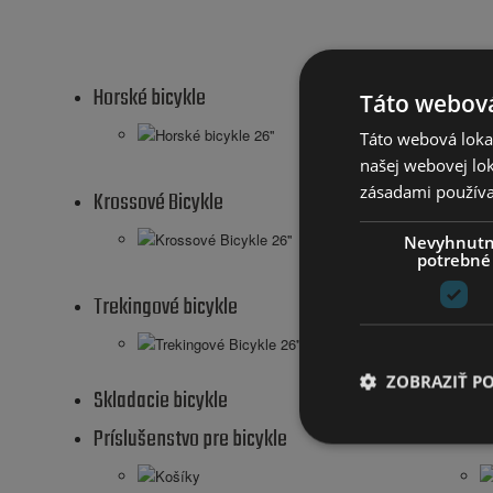
Horské bicykle
Táto webová
Horské bicykle 26''
Táto webová lokal
našej webovej lok
zásadami používa
Krossové Bicykle
Krossové Bicykle 26''
Nevyhnut
potrebné
Trekingové bicykle
Trekingové Bicykle 26''
ZOBRAZIŤ P
Skladacie bicykle
Príslušenstvo pre bicykle
Košíky