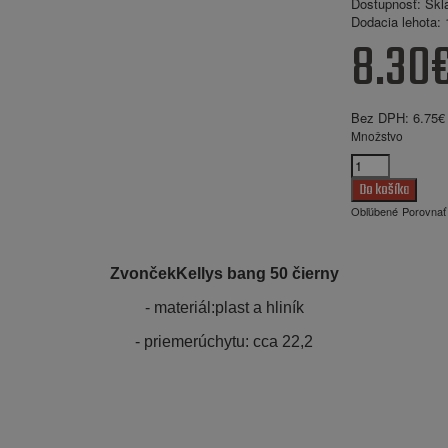
Dostupnosť:
Skl
Dodacia lehota:
1
8.30
Bez DPH:
6.75€
Množstvo
Obľúbené
Porovnať
ZvončekKellys bang 50 čierny
- materiál:plast a hliník
- priemerúchytu: cca 22,2