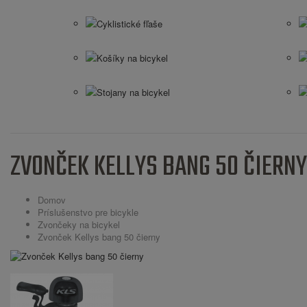
Cyklistické fľaše
Košíky na bicykel
Stojany na bicykel
ZVONČEK KELLYS BANG 50 ČIERNY
Domov
Príslušenstvo pre bicykle
Zvončeky na bicykel
Zvonček Kellys bang 50 čierny