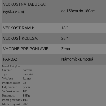
VEĽKOSTNÁ
TABUĽKA:
od 158cm do 180cm
(výška v cm)
VEĽKOSŤ RÁMU:
18 "
VEĽKOSŤ KOLESA:
28 "
VHODNÉ PRE POHLAVIE:
Žena
FARBA:
Námornícka modrá
Mestské bicykle
Určenie
dámske
Typ
mestské
Výrobca
Romet
Priemer kolies
28"
Odpruženie
pevné
Veľkosť rámu
18"
Hmotnosť
18Kg
Počet prevodov
1x3
Modelový rok
2025