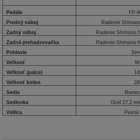
Pedále
FP-8
Predný náboj
Radenie Shiman
Zadný náboj
Radenie Shimano 
Zadná prehadzovačka
Radenie Shimano 
Pohlavie
žen
Veľkosť
M
Veľkosť (palce)
18
Veľkosť kolies
28
Sedlo
Romet 
Sedlovka
Oceľ 27,2 m
Vidlica
Pevná 