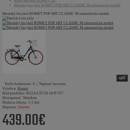
Retro Bicykel ROMET 28''
Mestský bicykel ROMET POP ART CLASSIC M námornícka modrá
Mestský bicykel ROMET POP ART CLASSIC M námornícka modrá
späť
Počet hodnotení: 0
|
Napísať recenziu
Výrobca:
Romet
Kód produktu:
R22A-CIT-28-18-P-557
Dostupnosť:
Skladom
Dodacia lehota:
1-5 dní
Doprava:
Zdarma
439.00€