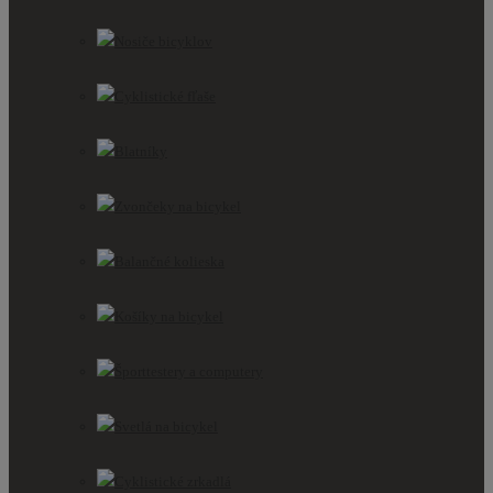
Nosiče bicyklov
Cyklistické fľaše
Blatníky
Zvončeky na bicykel
Balančné kolieska
Košíky na bicykel
Športtestery a computery
Svetlá na bicykel
Cyklistické zrkadlá