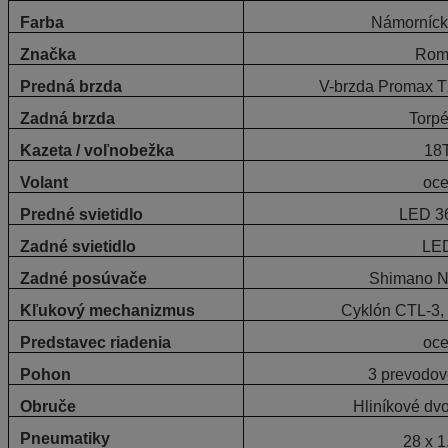
Farba
Námorníck
Značka
Rom
Predná brzda
V-brzda Promax T
Zadná brzda
Torp
Kazeta / voľnobežka
18
Volant
oce
Predné svietidlo
LED 36
Zadné svietidlo
LE
Zadné posúvače
Shimano N
Kľukový mechanizmus
Cyklón CTL-3,
Predstavec riadenia
oce
Pohon
3 prevodov
Obruče
Hliníkové dv
Pneumatiky
28 x 1