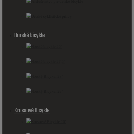
Príslušenstvo pre detské bicykle
Detské cyklistické prilby
Horské bicykle
Horské bicykle 26''
Horské bicykle 27,5''
Horský Bicykel 28''
Horský Bicykel 29''
Krossové Bicykle
Krossové Bicykle 26''