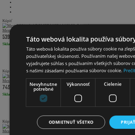
Kúpiť
Mestský bicykel ROMET LUIZA LUX XL Béžová
539.00€
Táto webová lokalita používa súbory
Skladom
Táto webová lokalita používa súbory cookie na zlep
používateľskej skúsenosti. Používaním našej webovej
vyjadrujete súhlas s používaním všetkých súborov c
s našimi zásadami používania súborov cookie.
Prečí
Kúpiť
Mestský bicykel ROMET MISTRAL 2 D 2024 L Tmavoružová
Nevyhnutne
Výkonnosť
Cielenie
749.00€
potrebné
Skladom
Kúpiť
ODMIETNUŤ VŠETKO
PRIJA
Mestský bicykel ROMET POP ART CLASSIC 26 2024 M Biela