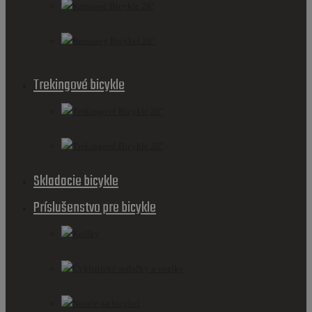
Krossové Bicykle 28''
Krossový Bicykel 29"
Trekingové bicykle
Trekingové Bicykle 26''
Trekingové Bicykle 28''
Skladacie bicykle
Príslušenstvo pre bicykle
Košíky
Cyklistické sedačky a vozíky
Nosiče na bicykel