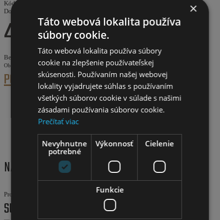
Kód produktu:
45451
×
Dostupnosť:
Vypredané
4.70€
Táto webová lokalita používa
súbory cookie.
Táto webová lokalita používa súbory
Bez DPH:
3.82€
cookie na zlepšenie používateľskej
Obľúbené
Porovnať
skúsenosti. Používaním našej webovej
POPIS
RECENZIE (0)
lokality vyjadrujete súhlas s používaním
všetkých súborov cookie v súlade s našimi
ZvončekKellys bang čierny
zásadami používania súborov cookie.
Prečítať viac
- materiál:plast a hliník
- priemerúchytu: 22-26 mm
Nevyhnutne
Výkonnosť
Cielenie
potrebné
NAPÍSAŤ RECENZIU
Funkcie
Prosím
prihláste sa
alebo
zaregistrujte
pre pridanie recenzie
SÚVISIACE PRODUKTY