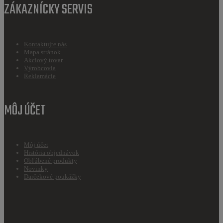
ZÁKAZNÍCKY SERVIS
Kontaktujte nás
Mapa stránok
Akciový tovar
Výrobcovia
Reklamácie
MÔJ ÚČET
Môj účet
História objednávok
Obľúbené produkty
Novinky
Darčekové poukážky