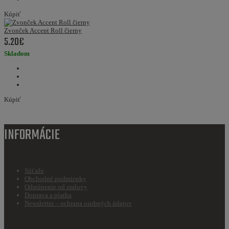
Kúpiť
Zvonček Accent Roll čierny
5.20€
Skladom
Kúpiť
INFORMÁCIE
Súťaže
Obchodné podmienky
Odstúpenie od zmluvy
Doprava a platba
Newsletter – ochrana osobných údajov