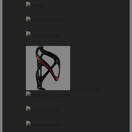
Blatníky
Zvončeky na bicykel
Balančné kolieska
Košíky na bicykel
Športtestery a computery
Svetlá na bicykel
Cyklistické zrkadlá