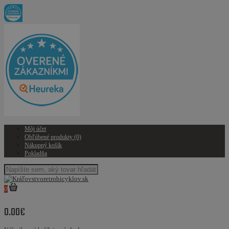
Môj účet
Obľúbené produkty (0)
Nákupný košík
Pokladňa
0
0.00€