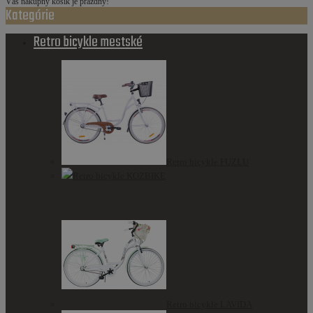
Váš nákupný košík je prázdny!
Kategórie
Retro bicykle mestské
Retro bicykle FUZLU
Retro bicykle KOZBIKE
Retro bicykle LAVIDA