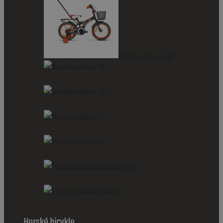
Bicykle veľkosť 16"
Bicykle veľkosť 18"
Bicykle veľkosť 20"
Bicykle veľkosť 24"
Bicykle veľkosť 26"
Príslušenstvo pre detské bicykle
Detské cyklistické prilby
Horské bicykle