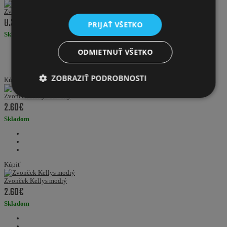
Zvonček Kellys bang 50 čierny
8.30€
PRIJAŤ VŠETKO
Skladom
ODMIETNUŤ VŠETKO
ZOBRAZIŤ PODROBNOSTI
Kúpiť
Zvonček Kellys červený
2.60€
Skladom
Kúpiť
Zvonček Kellys modrý
2.60€
Skladom