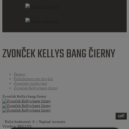
Stojany na bicykel
Zámky na bicykel
ZVONČEK KELLYS BANG ČIERNY
Domov
Príslušenstvo pre bicykle
Zvončeky na bicykel
Zvonček Kellys bang čierny
Zvonček Kellys bang čierny
späť
Počet hodnotení: 0
|
Napísať recenziu
Výrobca:
KELLYS