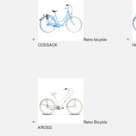
Retro bicykle
COSSACK
He
Retro Bicykle
KROSS