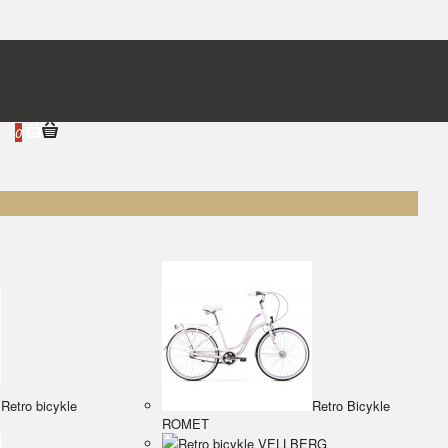
0
0.00€
Retro bicykle
Retro Bicykle
ROMET
Retro bicykle VELLBERG