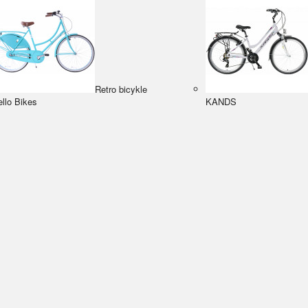
Retro bicykle
llo Bikes
KANDS